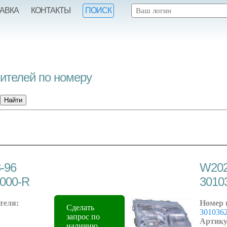
ТАВКА
КОНТАКТЫ
ПОИСК
нителей по номеру
-96
W202
000-R
3010
теля:
Номер 
Сделать
301036
запрос по
Артику
наличию