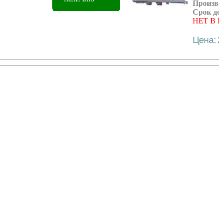
Произв
Срок д
НЕТ В
Цена: