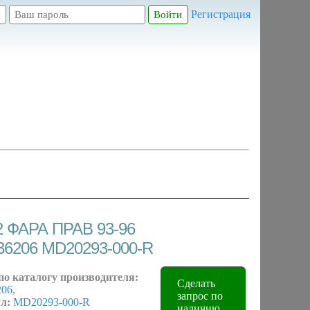
Регистрация
 ФАРА ПРАВ 93-96
36206 MD20293-000-R
по каталогу производителя:
Сделать
206
,
запрос по
л:
MD20293-000-R
наличию