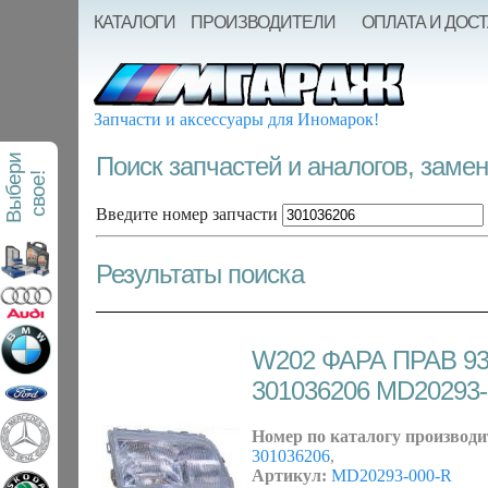
КАТАЛОГИ
ПРОИЗВОДИТЕЛИ
ОПЛАТА И ДОС
Запчасти и аксессуары для Иномарок!
Поиск запчастей и аналогов, заме
В
ы
б
е
р
и
с
в
о
е
!
Введите номер запчасти
Результаты поиска
W202 ФАРА ПРАВ 93
301036206 MD20293-
Номер по каталогу производи
301036206
,
Артикул:
MD20293-000-R