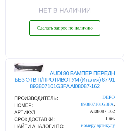
НЕТ В НАЛИЧИИ
Сделать запрос по наличию
AUDI 80 БАМПЕР ПЕРЕДН
БЕЗ ОТВ П/ПРОТИВОТУМ (Италия) 87-91
893807101G3FA AI08087-162
DEPO
ПРОИЗВОДИТЕЛЬ:
893807101G3FA
,
НОМЕР:
AI08087-162
АРТИКУЛ:
1 дн.
СРОК ДОСТАВКИ:
номеру
артикулу
НАЙТИ АНАЛОГИ ПО: