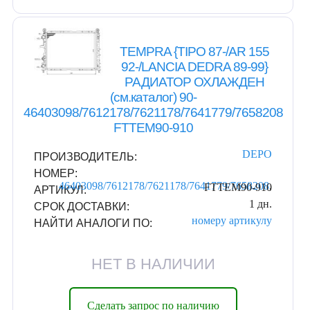
TEMPRA {TIPO 87-/AR 155
92-/LANCIA DEDRA 89-99}
РАДИАТОР ОХЛАЖДЕН
(см.каталог) 90-
46403098/7612178/7621178/7641779/7658208
FTTEM90-910
DEPO
ПРОИЗВОДИТЕЛЬ:
НОМЕР:
46403098/7612178/7621178/7641779/7658208
,
FTTEM90-910
АРТИКУЛ:
1 дн.
СРОК ДОСТАВКИ:
номеру
артикулу
НАЙТИ АНАЛОГИ ПО:
НЕТ В НАЛИЧИИ
Сделать запрос по наличию