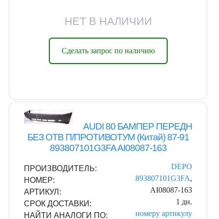
НЕТ В НАЛИЧИИ
Сделать запрос по наличию
AUDI 80 БАМПЕР ПЕРЕДН
БЕЗ ОТВ П/ПРОТИВОТУМ (Китай) 87-91
893807101G3FA AI08087-163
DEPO
ПРОИЗВОДИТЕЛЬ:
893807101G3FA
,
НОМЕР:
AI08087-163
АРТИКУЛ:
1 дн.
СРОК ДОСТАВКИ:
номеру
артикулу
НАЙТИ АНАЛОГИ ПО: