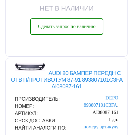
НЕТ В НАЛИЧИИ
Сделать запрос по наличию
AUDI 80 БАМПЕР ПЕРЕДН С
ОТВ П/ПРОТИВОТУМ 87-91 893807101C3FA
AI08087-161
DEPO
ПРОИЗВОДИТЕЛЬ:
893807101C3FA
,
НОМЕР:
AI08087-161
АРТИКУЛ:
1 дн.
СРОК ДОСТАВКИ:
номеру
артикулу
НАЙТИ АНАЛОГИ ПО: