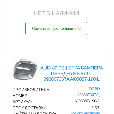
НЕТ В НАЛИЧИИ
Сделать запрос по наличию
AUDI 80 РЕШЕТКА БАМПЕРА
ПЕРЕДН ЛЕВ 87-91
893807367A AI08087-190-L
DEPO
ПРОИЗВОДИТЕЛЬ:
893807367A
,
НОМЕР:
AI08087-190-L
АРТИКУЛ:
1 дн.
СРОК ДОСТАВКИ:
номеру
артикулу