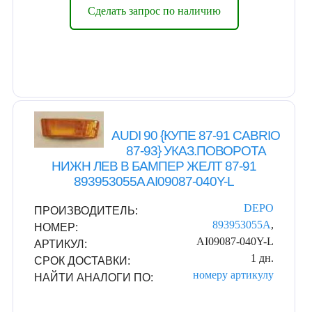
Сделать запрос по наличию
AUDI 90 {КУПЕ 87-91 CABRIO
87-93} УКАЗ.ПОВОРОТА
НИЖН ЛЕВ В БАМПЕР ЖЕЛТ 87-91
893953055A AI09087-040Y-L
DEPO
ПРОИЗВОДИТЕЛЬ:
893953055A
,
НОМЕР:
AI09087-040Y-L
АРТИКУЛ:
1 дн.
СРОК ДОСТАВКИ:
номеру
артикулу
НАЙТИ АНАЛОГИ ПО: