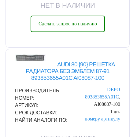
НЕТ В НАЛИЧИИ
Сделать запрос по наличию
AUDI 80 {90} РЕШЕТКА
РАДИАТОРА БЕЗ ЭМБЛЕМ 87-91
893853655A01C AI08087-100
DEPO
ПРОИЗВОДИТЕЛЬ:
893853655A01C
,
НОМЕР:
AI08087-100
АРТИКУЛ:
1 дн.
СРОК ДОСТАВКИ:
номеру
артикулу
НАЙТИ АНАЛОГИ ПО: