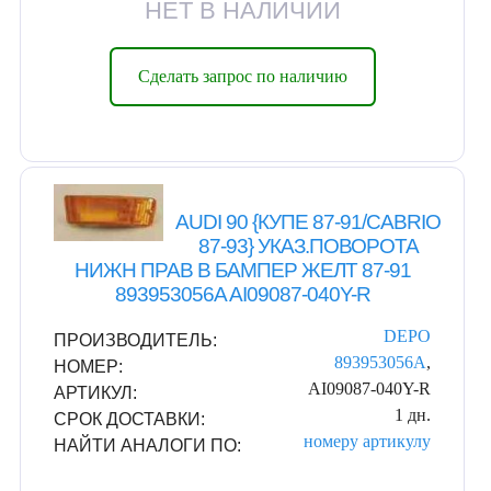
НЕТ В НАЛИЧИИ
Сделать запрос по наличию
AUDI 90 {КУПЕ 87-91/CABRIO
87-93} УКАЗ.ПОВОРОТА
НИЖН ПРАВ В БАМПЕР ЖЕЛТ 87-91
893953056A AI09087-040Y-R
DEPO
ПРОИЗВОДИТЕЛЬ:
893953056A
,
НОМЕР:
AI09087-040Y-R
АРТИКУЛ:
1 дн.
СРОК ДОСТАВКИ:
номеру
артикулу
НАЙТИ АНАЛОГИ ПО: