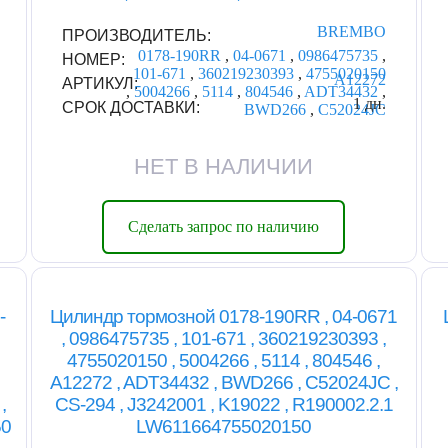
BREMBO
ПРОИЗВОДИТЕЛЬ:
0178-190RR
,
04-0671
,
0986475735
,
НОМЕР:
101-671
,
360219230393
,
4755020150
A12272
АРТИКУЛ:
,
5004266
,
5114
,
804546
,
ADT34432
,
1 дн.
СРОК ДОСТАВКИ:
BWD266
,
C52024JC
НЕТ В НАЛИЧИИ
Сделать запрос по наличию
-
Цилиндр тормозной 0178-190RR , 04-0671
, 0986475735 , 101-671 , 360219230393 ,
4755020150 , 5004266 , 5114 , 804546 ,
A12272 , ADT34432 , BWD266 , C52024JC ,
,
CS-294 , J3242001 , K19022 , R190002.2.1
50
LW611664755020150