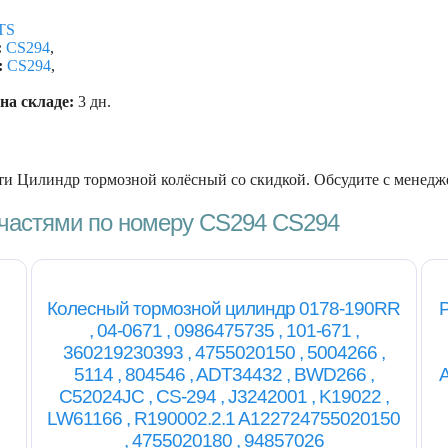
TS
:
CS294
,
:
CS294
,
на складе:
3 дн.
ти Цилиндр тормозной колёсный со скидкой. Обсудите с менедж
пчастями по номеру CS294 CS294
Колесный тормозной цилиндр 0178-190RR
Р
, 04-0671 , 0986475735 , 101-671 ,
360219230393 , 4755020150 , 5004266 ,
5114 , 804546 , ADT34432 , BWD266 ,
C52024JC , CS-294 , J3242001 , K19022 ,
LW61166 , R190002.2.1 A122724755020150
, 4755020180 , 94857026