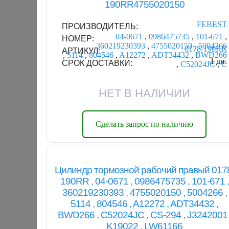
190RR4755020150
FEBEST
ПРОИЗВОДИТЕЛЬ:
04-0671
,
0986475735
,
101-671
,
НОМЕР:
360219230393
,
4755020150
,
5004266
0178-190RR
АРТИКУЛ:
,
5114
,
804546
,
A12272
,
ADT34432
,
BWD266
1 дн.
СРОК ДОСТАВКИ:
,
C52024JC
,
C
НЕТ В НАЛИЧИИ
Сделать запрос по наличию
Цилиндр тормозной рабочий правый 017
190RR , 04-0671 , 0986475735 , 101-671 ,
360219230393 , 4755020150 , 5004266 ,
5114 , 804546 , A12272 , ADT34432 ,
BWD266 , C52024JC , CS-294 , J3242001 
K19022 , LW61166