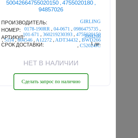
50042664755020150 , 4755020180 ,
94857026
GIRLING
ПРОИЗВОДИТЕЛЬ:
0178-190RR
,
04-0671
,
0986475735
,
НОМЕР:
101-671
,
360219230393
,
4755020150
5004266
АРТИКУЛ:
,
5114
,
804546
,
A12272
,
ADT34432
,
BWD266
1 дн.
СРОК ДОСТАВКИ:
,
C52024JC
НЕТ В НАЛИЧИИ
Сделать запрос по наличию