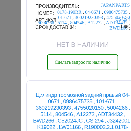
JAPANPARTS
ПРОИЗВОДИТЕЛЬ:
0178-190RR
,
04-0671
,
0986475735
,
НОМЕР:
101-671
,
360219230393
,
4755020150
CS-294
АРТИКУЛ:
,
5004266
,
5114
,
804546
,
A12272
,
ADT34432
,
1 дн.
СРОК ДОСТАВКИ:
BWD266
,
НЕТ В НАЛИЧИИ
Сделать запрос по наличию
Цилиндр тормозной задний правый 04-
0671 , 0986475735 , 101-671 ,
360219230393 , 4755020150 , 5004266 ,
5114 , 804546 , A12272 , ADT34432 ,
BWD266 , C52024JC , CS-294 , J3242001 
K19022 , LW61166 , R190002.2.1 0178-