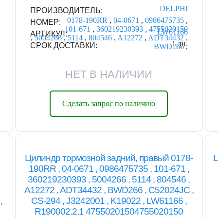
DELPHI
ПРОИЗВОДИТЕЛЬ:
0178-190RR
,
04-0671
,
0986475735
,
НОМЕР:
101-671
,
360219230393
,
4755020150
LW61166
АРТИКУЛ:
,
5004266
,
5114
,
804546
,
A12272
,
ADT34432
,
1 дн.
СРОК ДОСТАВКИ:
BWD266
,
НЕТ В НАЛИЧИИ
Сделать запрос по наличию
Цилиндр тормозной задний, правый 0178-
Ц
190RR , 04-0671 , 0986475735 , 101-671 ,
360219230393 , 5004266 , 5114 , 804546 ,
A12272 , ADT34432 , BWD266 , C52024JC ,
,
CS-294 , J3242001 , K19022 , LW61166 ,
R190002.2.1 47550201504755020150