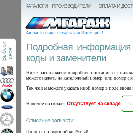
КАТАЛОГИ
ПРОИЗВОДИТЕЛИ
ОПЛАТА И ДОС
Запчасти и аксессуары для Иномарок!
В
ы
б
е
р
и
с
в
о
е
Подробная информация 
!
коды и заменители
Ниже расположено подробное описание и каталож
можете нажать на каталожный номер, или номер ар
Так же вы можете указать иной номер в поле ввода
Наличие на складе:
Отсутствует на складе
С
Описание запчасти:
Цилиндр тормозной колёсный