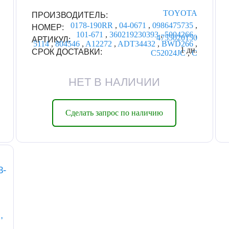
TOYOTA
ПРОИЗВОДИТЕЛЬ:
0178-190RR
,
04-0671
,
0986475735
,
НОМЕР:
101-671
,
360219230393
,
5004266
,
4755020150
АРТИКУЛ:
5114
,
804546
,
A12272
,
ADT34432
,
BWD266
,
1 дн.
СРОК ДОСТАВКИ:
C52024JC
,
C
НЕТ В НАЛИЧИИ
Сделать запрос по наличию
8-
,