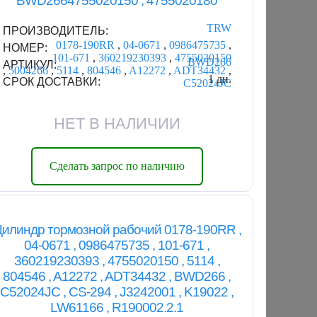
BWD2664755020150 , 4755020180
TRW
ПРОИЗВОДИТЕЛЬ:
0178-190RR
,
04-0671
,
0986475735
,
НОМЕР:
101-671
,
360219230393
,
4755020150
BWD266
АРТИКУЛ:
,
5004266
,
5114
,
804546
,
A12272
,
ADT34432
,
1 дн.
СРОК ДОСТАВКИ:
C52024JC
НЕТ В НАЛИЧИИ
Сделать запрос по наличию
илиндр тормозной рабочий 0178-190RR ,
04-0671 , 0986475735 , 101-671 ,
360219230393 , 4755020150 , 5114 ,
804546 , A12272 , ADT34432 , BWD266 ,
C52024JC , CS-294 , J3242001 , K19022 ,
LW61166 , R190002.2.1