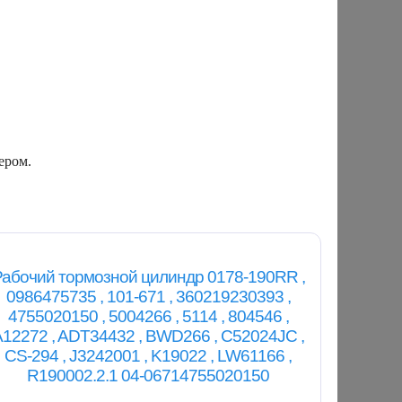
ером.
абочий тормозной цилиндр 0178-190RR ,
0986475735 , 101-671 , 360219230393 ,
4755020150 , 5004266 , 5114 , 804546 ,
A12272 , ADT34432 , BWD266 , C52024JC ,
CS-294 , J3242001 , K19022 , LW61166 ,
R190002.2.1 04-06714755020150