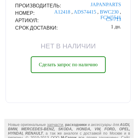
JAPANPARTS
ПРОИЗВОДИТЕЛЬ:
A12418
,
ADS74415
,
BWC230
,
НОМЕР:
FCW5541
CS-713
АРТИКУЛ:
1 дн.
СРОК ДОСТАВКИ:
НЕТ В НАЛИЧИИ
Сделать запрос по наличию
Новые оригинальные
запчасти
,
расходники
и
аксессуары для
AUDI,
BMW, MERCEDES-BENZ, SKODA, HONDA, VW, FORD, OPEL,
HYNDAI, RENAULT
, а так же аналоги с доставкой по Москве и в
регионы. © 2010-2013 ООО
М-Гараж
все права защищены. Сайт