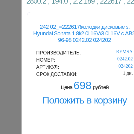
2800.2 , 194.0 , 2.2.189 , 222617 ,
242 02_=222617!колодки дисковые з.
Hyundai Sonata 1.8i/2.0i 16V/3.0i 16V с AB
96-98 0242.02 024202
REMSA
ПРОИЗВОДИТЕЛЬ:
0242.02
НОМЕР:
024202
АРТИКУЛ:
1 дн.
СРОК ДОСТАВКИ:
698
Цена
рублей
Положить в корзину