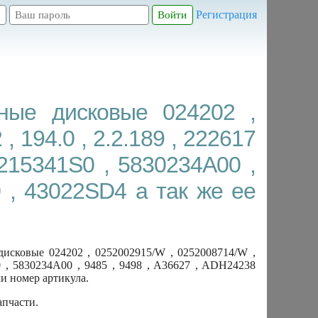
Регистрация
ные дисковые 024202 ,
 194.0 , 2.2.189 , 222617
8215341S0 , 5830234A00 ,
 , 43022SD4 а так же ее
сковые 024202 , 0252002915/W , 0252008714/W ,
1S0 , 5830234A00 , 9485 , 9498 , A36627 , ADH24238
и номер артикула.
апчасти.