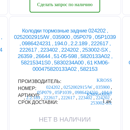
Сделать запрос по наличию
Колодки тормозные задние 024202 ,
,
0252002915/W , 035900 , 05P079 , 05P1039
, 0986424231 , 194.0 , 2.2.189 , 222617 ,
4
222617 , 223402 , 224202 , 253002-SX ,
26359 , 26644 , 51-05-598 , 5820133A02 ,
58215341S0 , 5830234A00 , 61 KM06-
000475820133A02 , 582153
KROSS
ПРОИЗВОДИТЕЛЬ:
024202
,
0252002915/W
,
035900
,
НОМЕР:
05P079
,
05P1039
,
0986424231
,
194.0
KM06-00047
АРТИКУЛ:
,
2.2.189
,
222617
,
222617
,
223402
,
224202
,
1 дн.
СРОК ДОСТАВКИ:
253002-SX
НЕТ В НАЛИЧИИ