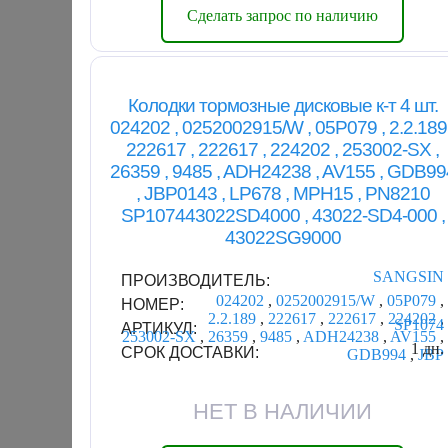
Сделать запрос по наличию
Колодки тормозные дисковые к-т 4 шт.
024202 , 0252002915/W , 05P079 , 2.2.189 
222617 , 222617 , 224202 , 253002-SX ,
26359 , 9485 , ADH24238 , AV155 , GDB99
, JBP0143 , LP678 , MPH15 , PN8210
SP107443022SD4000 , 43022-SD4-000 ,
43022SG9000
SANGSIN
ПРОИЗВОДИТЕЛЬ:
024202
,
0252002915/W
,
05P079
,
НОМЕР:
2.2.189
,
222617
,
222617
,
224202
,
SP1074
АРТИКУЛ:
253002-SX
,
26359
,
9485
,
ADH24238
,
AV155
,
1 дн.
СРОК ДОСТАВКИ:
GDB994
,
JBP
НЕТ В НАЛИЧИИ