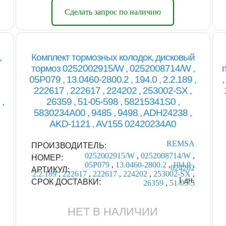
Сделать запрос по наличию
,
Комплект тормозных колодок, дисковый
тормоз 0252002915/W , 0252008714/W ,
05P079 , 13.0460-2800.2 , 194.0 , 2.2.189 ,
222617 , 222617 , 224202 , 253002-SX ,
,
26359 , 51-05-598 , 58215341S0 ,
5830234A00 , 9485 , 9498 , ADH24238 ,
AKD-1121 , AV155 02420234A0
REMSA
ПРОИЗВОДИТЕЛЬ:
0252002915/W
,
0252008714/W
,
НОМЕР:
05P079
,
13.0460-2800.2
,
194.0
,
024202
АРТИКУЛ:
2.2.189
,
222617
,
222617
,
224202
,
253002-SX
,
1 дн.
СРОК ДОСТАВКИ:
26359
,
51-05-5
НЕТ В НАЛИЧИИ