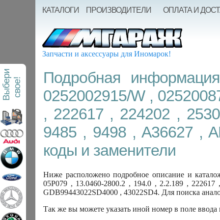
КАТАЛОГИ
ПРОИЗВОДИТЕЛИ
ОПЛАТА И ДОС
Запчасти и аксессуары для Иномарок!
В
ы
б
е
р
и
с
в
о
е
Подробная информация
!
0252002915/W , 025200871
, 222617 , 224202 , 253
9485 , 9498 , A36627 ,
коды и заменители
Ниже расположено подробное описание и каталож
05P079 , 13.0460-2800.2 , 194.0 , 2.2.189 , 22261
GDB99443022SD4000 , 43022SD4. Для поиска аналог
Так же вы можете указать иной номер в поле ввода