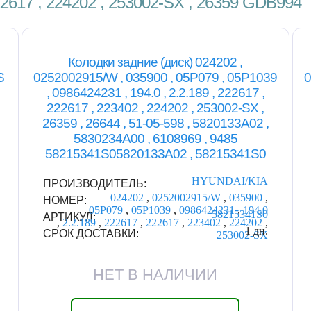
 222617 , 224202 , 253002-SX , 26359 GDB994
Колодки задние (диск) 024202 ,
S
0252002915/W , 035900 , 05P079 , 05P1039
0
, 0986424231 , 194.0 , 2.2.189 , 222617 ,
222617 , 223402 , 224202 , 253002-SX ,
26359 , 26644 , 51-05-598 , 5820133A02 ,
5830234A00 , 6108969 , 9485
58215341S05820133A02 , 58215341S0
HYUNDAI/KIA
ПРОИЗВОДИТЕЛЬ:
024202
,
0252002915/W
,
035900
,
НОМЕР:
05P079
,
05P1039
,
0986424231
,
194.0
58215341S0
АРТИКУЛ:
,
2.2.189
,
222617
,
222617
,
223402
,
224202
,
1 дн.
СРОК ДОСТАВКИ:
253002-SX
НЕТ В НАЛИЧИИ