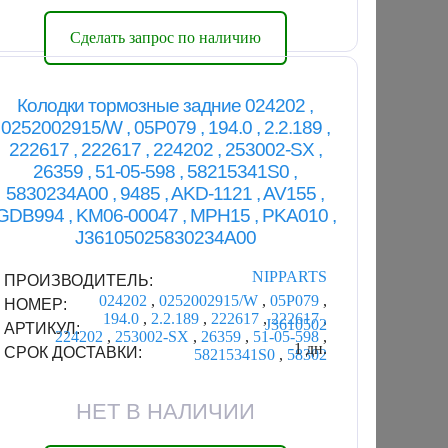
Сделать запрос по наличию
Колодки тормозные задние 024202 ,
0252002915/W , 05P079 , 194.0 , 2.2.189 ,
222617 , 222617 , 224202 , 253002-SX ,
26359 , 51-05-598 , 58215341S0 ,
5830234A00 , 9485 , AKD-1121 , AV155 ,
GDB994 , KM06-00047 , MPH15 , PKA010 ,
J36105025830234A00
NIPPARTS
ПРОИЗВОДИТЕЛЬ:
024202
,
0252002915/W
,
05P079
,
НОМЕР:
194.0
,
2.2.189
,
222617
,
222617
,
J3610502
АРТИКУЛ:
224202
,
253002-SX
,
26359
,
51-05-598
,
1 дн.
СРОК ДОСТАВКИ:
58215341S0
,
58302
НЕТ В НАЛИЧИИ