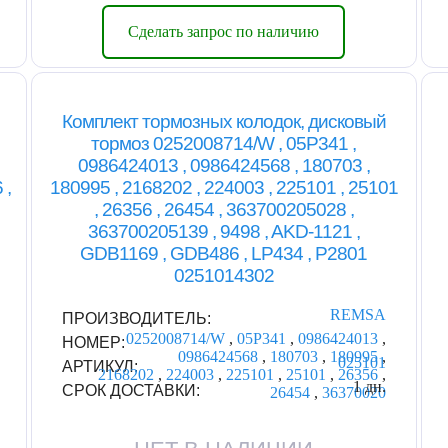
Сделать запрос по наличию
Комплект тормозных колодок, дисковый
тормоз 0252008714/W , 05P341 ,
0986424013 , 0986424568 , 180703 ,
 ,
180995 , 2168202 , 224003 , 225101 , 25101
, 26356 , 26454 , 363700205028 ,
363700205139 , 9498 , AKD-1121 ,
GDB1169 , GDB486 , LP434 , P2801
0251014302
REMSA
ПРОИЗВОДИТЕЛЬ:
0252008714/W
,
05P341
,
0986424013
,
НОМЕР:
0986424568
,
180703
,
180995
,
025101
АРТИКУЛ:
2168202
,
224003
,
225101
,
25101
,
26356
,
1 дн.
СРОК ДОСТАВКИ:
26454
,
36370020