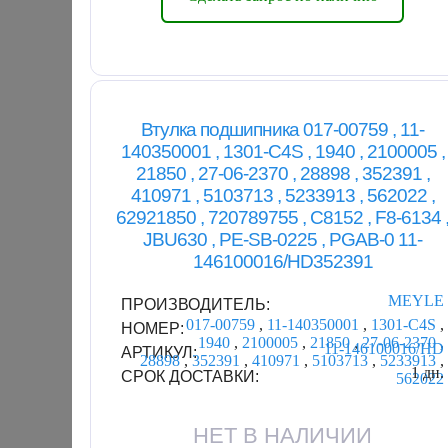
Втулка подшипника 017-00759 , 11-
140350001 , 1301-C4S , 1940 , 2100005 ,
21850 , 27-06-2370 , 28898 , 352391 ,
410971 , 5103713 , 5233913 , 562022 ,
62921850 , 720789755 , C8152 , F8-6134 
JBU630 , PE-SB-0225 , PGAB-0 11-
146100016/HD352391
MEYLE
ПРОИЗВОДИТЕЛЬ:
017-00759
,
11-140350001
,
1301-C4S
,
НОМЕР:
1940
,
2100005
,
21850
,
27-06-2370
,
11-146100016/HD
АРТИКУЛ:
28898
,
352391
,
410971
,
5103713
,
5233913
,
1 дн.
СРОК ДОСТАВКИ:
562022
НЕТ В НАЛИЧИИ