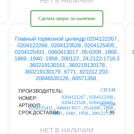
НЕТ В НАЛИЧИИ
Сделать запрос по наличию
Главный тормозной цилиндр 0204122267 ,
0204122268 , 0204123528 , 0204125405 ,
0204125431 , 0460413017 , 05-0208 , 1868 ,
1869 , 1940 , 1958 , 200122 , 24.2122-1716.3
,
, 360219130161 , 360219130178 ,
360219130179 , 6771 , 821012 202-
20846535126 , 60571358 ,
CIFAM
ПРОИЗВОДИТЕЛЬ:
0204122267
,
0204122268
,
НОМЕР:
0204123528
,
0204125405
,
202-208
АРТИКУЛ:
0204125431
,
0460413017
,
05-0208
,
1868
,
1 дн.
СРОК ДОСТАВКИ:
1869
,
1940
,
1958
,
200122
,
24.
НЕТ В НАЛИЧИИ