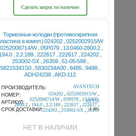
Сделать запрос по наличию
Тормозные колодки (противоскрипная
пластина в компл.) 024202 , 0252002915/W
, 0252008714/W , 05P079 , 13.0460-2800.2 ,
194.0 , 2.2.189 , 222617 , 222617 , 224202 ,
253002-SX , 26359 , 51-05-598 ,
58215341S0 , 5830234A00 , 9485 , 9498 ,
ADH24238 , AKD-112
AVANTECH
ПРОИЗВОДИТЕЛЬ:
024202
,
0252002915/W
,
НОМЕР:
0252008714/W
,
05P079
,
13.0460-
AV155
АРТИКУЛ:
2800.2
,
194.0
,
2.2.189
,
222617
,
222617
,
1 дн.
СРОК ДОСТАВКИ:
224202
,
253002-SX
,
26359
НЕТ В НАЛИЧИИ