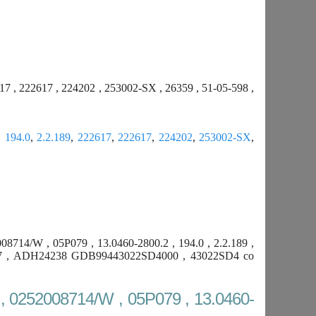
 , 222617 , 224202 , 253002-SX , 26359 , 51-05-598 ,
,
194.0
,
2.2.189
,
222617
,
222617
,
224202
,
253002-SX
,
14/W , 05P079 , 13.0460-2800.2 , 194.0 , 2.2.189 ,
36627 , ADH24238 GDB99443022SD4000 , 43022SD4 со
 0252008714/W , 05P079 , 13.0460-