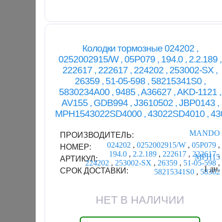
Колодки тормозные 024202 ,
0252002915/W , 05P079 , 194.0 , 2.2.189 ,
222617 , 222617 , 224202 , 253002-SX ,
26359 , 51-05-598 , 58215341S0 ,
5830234A00 , 9485 , A36627 , AKD-1121 ,
AV155 , GDB994 , J3610502 , JBP0143 ,
MPH1543022SD4000 , 43022SD4010 , 43
MANDO
ПРОИЗВОДИТЕЛЬ:
024202
,
0252002915/W
,
05P079
,
НОМЕР:
194.0
,
2.2.189
,
222617
,
222617
,
MPH15
АРТИКУЛ:
224202
,
253002-SX
,
26359
,
51-05-598
,
1 дн.
СРОК ДОСТАВКИ:
58215341S0
,
58302
НЕТ В НАЛИЧИИ