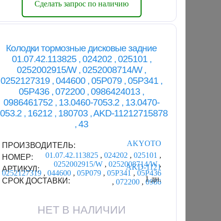
Сделать запрос по наличию
Колодки тормозные дисковые задние
01.07.42.113825 , 024202 , 025101 ,
0252002915/W , 0252008714/W ,
0252127319 , 044600 , 05P079 , 05P341 ,
05P436 , 072200 , 0986424013 ,
0986461752 , 13.0460-7053.2 , 13.0470-
053.2 , 16212 , 180703 , AKD-11212715878
, 43
AKYOTO
ПРОИЗВОДИТЕЛЬ:
01.07.42.113825
,
024202
,
025101
,
НОМЕР:
0252002915/W
,
0252008714/W
,
AKD-1121
АРТИКУЛ:
0252127319
,
044600
,
05P079
,
05P341
,
05P436
1 дн.
СРОК ДОСТАВКИ:
,
072200
,
0986
НЕТ В НАЛИЧИИ