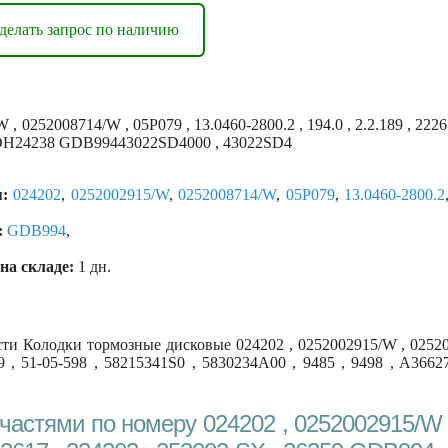
делать запрос по наличию
0252008714/W , 05P079 , 13.0460-2800.2 , 194.0 , 2.2.189 , 222617
, ADH24238 GDB99443022SD4000 , 43022SD4
:
024202
,
0252002915/W
,
0252008714/W
,
05P079
,
13.0460-2800.2
:
GDB994
,
на складе:
1 дн.
и Колодки тормозные дисковые 024202 , 0252002915/W , 02520087
359 , 51-05-598 , 58215341S0 , 5830234A00 , 9485 , 9498 , A
астями по номеру 024202 , 0252002915/W ,