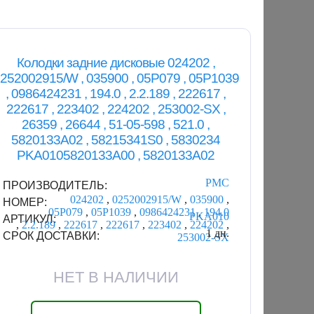
Колодки задние дисковые 024202 ,
252002915/W , 035900 , 05P079 , 05P1039
, 0986424231 , 194.0 , 2.2.189 , 222617 ,
222617 , 223402 , 224202 , 253002-SX ,
26359 , 26644 , 51-05-598 , 521.0 ,
5820133A02 , 58215341S0 , 5830234
PKA0105820133A00 , 5820133A02
PMC
ПРОИЗВОДИТЕЛЬ:
024202
,
0252002915/W
,
035900
,
НОМЕР:
05P079
,
05P1039
,
0986424231
,
194.0
PKA010
АРТИКУЛ:
,
2.2.189
,
222617
,
222617
,
223402
,
224202
,
1 дн.
СРОК ДОСТАВКИ:
253002-SX
НЕТ В НАЛИЧИИ