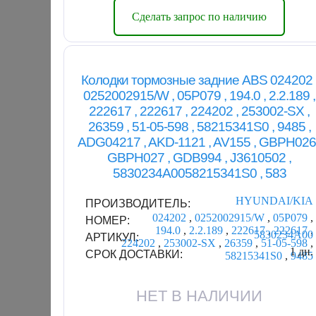
Сделать запрос по наличию
Колодки тормозные задние ABS 024202 
0252002915/W , 05P079 , 194.0 , 2.2.189 ,
222617 , 222617 , 224202 , 253002-SX ,
26359 , 51-05-598 , 58215341S0 , 9485 ,
ADG04217 , AKD-1121 , AV155 , GBPH026 
GBPH027 , GDB994 , J3610502 ,
5830234A0058215341S0 , 583
HYUNDAI/KIA
ПРОИЗВОДИТЕЛЬ:
024202
,
0252002915/W
,
05P079
,
НОМЕР:
194.0
,
2.2.189
,
222617
,
222617
,
5830234A00
АРТИКУЛ:
224202
,
253002-SX
,
26359
,
51-05-598
,
1 дн.
СРОК ДОСТАВКИ:
58215341S0
,
9485
НЕТ В НАЛИЧИИ