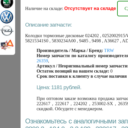
Наличие на складе:
Отсутствует на складе
С
Описание запчасти:
Колодки тормозные дисковые 024202 , 0252002915/W , 
58215341S0 , 5830234A00 , 9485 , 9498 , A36627 
Производитель / Марка / Бренд:
TRW
Номер запчасти по каталогу производителя
26359
,
Артикул / Неоригинальный номер запчасти
Остаток позиций на нашем складе:
0
Срок поставки к клиенту в случае наличия 
Цена: 1181 рублей.
При оптовом заказе возможна продажа запчаст
222617 , 222617 , 224202 , 253002-SX , 26
скидкой. Обсудите с менеджером.
Ознакомьтесь с аналогичными запч