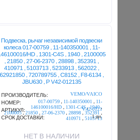
Подвеска, рычаг независимой подвески
колеса 017-00759 , 11-140350001 , 11-
146100016/HD , 1301-C4S , 1940 , 2100005
, 21850 , 27-06-2370 , 28898 , 352391 ,
410971 , 5103713 , 5233913 , 562022 ,
62921850 , 720789755 , C8152 , F8-6134 ,
JBU630 , P V42-012135
VEMO/VAICO
ПРОИЗВОДИТЕЛЬ:
017-00759
,
11-140350001
,
11-
НОМЕР:
146100016/HD
,
1301-C4S
,
1940
,
V42-0121
АРТИКУЛ:
2100005
,
21850
,
27-06-2370
,
28898
,
352391
,
1 дн.
СРОК ДОСТАВКИ:
410971
,
5103713
НЕТ В НАЛИЧИИ