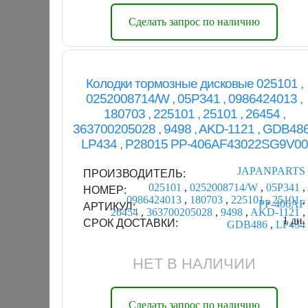
Сделать запрос по наличию
Колодки тормозные дисковые 025101 ,
0252008714/W , 05P341 , 0986424013 ,
180703 , 225101 , 25101 , 26454 ,
363700205028 , 9498 , AKD-1121 , GDB486
LP434 , P28015 PP-406AF43022SG9V00
JAPANPARTS
ПРОИЗВОДИТЕЛЬ:
025101
,
0252008714/W
,
05P341
,
НОМЕР:
0986424013
,
180703
,
225101
,
25101
,
PP-406AF
АРТИКУЛ:
26454
,
363700205028
,
9498
,
AKD-1121
,
1 дн.
СРОК ДОСТАВКИ:
GDB486
,
LP434
НЕТ В НАЛИЧИИ
Сделать запрос по наличию