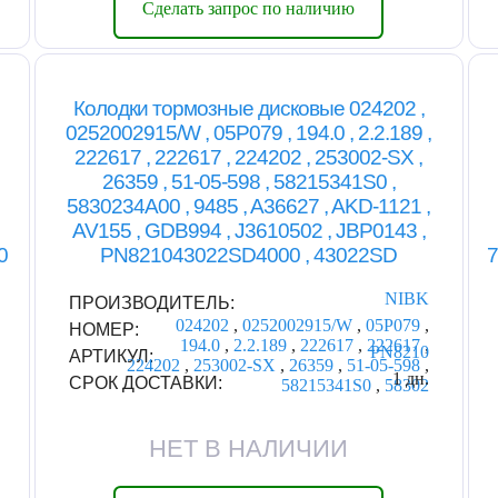
Сделать запрос по наличию
Колодки тормозные дисковые 024202 ,
0252002915/W , 05P079 , 194.0 , 2.2.189 ,
222617 , 222617 , 224202 , 253002-SX ,
26359 , 51-05-598 , 58215341S0 ,
5830234A00 , 9485 , A36627 , AKD-1121 ,
AV155 , GDB994 , J3610502 , JBP0143 ,
0
PN821043022SD4000 , 43022SD
7
NIBK
ПРОИЗВОДИТЕЛЬ:
024202
,
0252002915/W
,
05P079
,
НОМЕР:
194.0
,
2.2.189
,
222617
,
222617
,
PN8210
АРТИКУЛ:
224202
,
253002-SX
,
26359
,
51-05-598
,
1 дн.
СРОК ДОСТАВКИ:
58215341S0
,
58302
НЕТ В НАЛИЧИИ