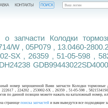
ТАВКА
КОНТАКТЫ
ПОИСК
 о запчасти Колодки тормоз
4/W , 05P079 , 13.0460-2800.2 ,
002-SX , 26359 , 51-05-598 , 5
 ADH24238 GDB99443022SD4000
ный номер запрошенной Вами запчасти Колодки тормозные ди
7 , 222617 , 224202 , 253002-SX , 26359 , 51-05-598 , 5821534
ов по данной позиции можете нажать на каталожный номер, ил
 на странице
поиска запчастей
и вам выведутся все подходящие з