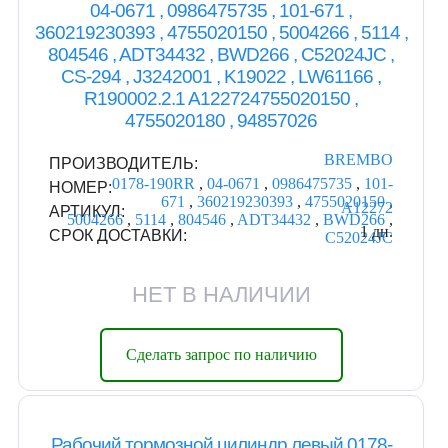
04-0671 , 0986475735 , 101-671 ,
360219230393 , 4755020150 , 5004266 , 5114 ,
804546 , ADT34432 , BWD266 , C52024JC ,
CS-294 , J3242001 , K19022 , LW61166 ,
R190002.2.1 A122724755020150 ,
4755020180 , 94857026
BREMBO
ПРОИЗВОДИТЕЛЬ:
0178-190RR
,
04-0671
,
0986475735
,
101-
НОМЕР:
671
,
360219230393
,
4755020150
,
A12272
АРТИКУЛ:
5004266
,
5114
,
804546
,
ADT34432
,
BWD266
,
1 дн.
СРОК ДОСТАВКИ:
C52024JC
НЕТ В НАЛИЧИИ
Сделать запрос по наличию
Рабочий тормозной цилиндр левый 0178-