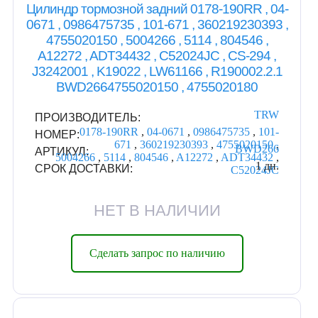
Цилиндр тормозной задний 0178-190RR , 04-
0671 , 0986475735 , 101-671 , 360219230393 ,
4755020150 , 5004266 , 5114 , 804546 ,
A12272 , ADT34432 , C52024JC , CS-294 ,
J3242001 , K19022 , LW61166 , R190002.2.1
BWD2664755020150 , 4755020180
TRW
ПРОИЗВОДИТЕЛЬ:
0178-190RR
,
04-0671
,
0986475735
,
101-
НОМЕР:
671
,
360219230393
,
4755020150
,
BWD266
АРТИКУЛ:
5004266
,
5114
,
804546
,
A12272
,
ADT34432
,
1 дн.
СРОК ДОСТАВКИ:
C52024JC
НЕТ В НАЛИЧИИ
Сделать запрос по наличию