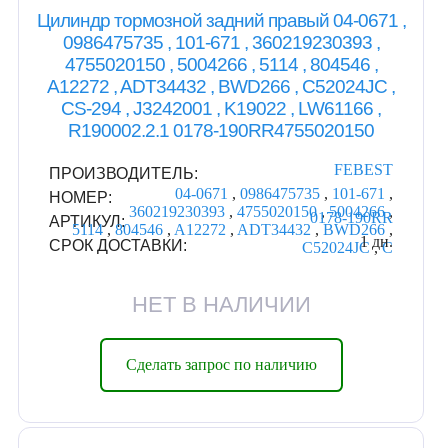
Цилиндр тормозной задний правый 04-0671 ,
0986475735 , 101-671 , 360219230393 ,
4755020150 , 5004266 , 5114 , 804546 ,
A12272 , ADT34432 , BWD266 , C52024JC ,
CS-294 , J3242001 , K19022 , LW61166 ,
R190002.2.1 0178-190RR4755020150
FEBEST
ПРОИЗВОДИТЕЛЬ:
04-0671
,
0986475735
,
101-671
,
НОМЕР:
360219230393
,
4755020150
,
5004266
,
0178-190RR
АРТИКУЛ:
5114
,
804546
,
A12272
,
ADT34432
,
BWD266
,
1 дн.
СРОК ДОСТАВКИ:
C52024JC
,
C
НЕТ В НАЛИЧИИ
Сделать запрос по наличию