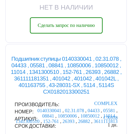
НЕТ В НАЛИЧИИ
Сделать запрос по наличию
Подшипник ступицы 0140330041 , 02.31.078 ,
04433 , 05581 , 08841 , 10850006 , 10850012 ,
11014 , 1341300510 , 152-761 , 26393 , 26882 ,
361111181351 , 401042 , 401042 , 401042L ,
401163755 , 43-28031-SX , 5114 , 5114S
CX0182013300251
COMPLEX
ПРОИЗВОДИТЕЛЬ:
0140330041
,
02.31.078
,
04433
,
05581
,
НОМЕР:
08841
,
10850006
,
10850012
,
11014
,
CX018
АРТИКУЛ:
1341300510
,
152-761
,
26393
,
26882
,
3611111813
1 дн.
СРОК ДОСТАВКИ: