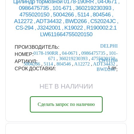
Цилиндр тормозной 0178-190RR , 04-0671 ,
0986475735 , 101-671 , 360219230393 ,
4755020150 , 5004266 , 5114 , 804546 ,
A12272 , ADT34432 , BWD266 , C52024JC ,
CS-294 , J3242001 , K19022 , R190002.2.1
LW611664755020150
DELPHI
ПРОИЗВОДИТЕЛЬ:
0178-190RR
,
04-0671
,
0986475735
,
101-
НОМЕР:
671
,
360219230393
,
4755020150
,
LW61166
АРТИКУЛ:
5004266
,
5114
,
804546
,
A12272
,
ADT34432
,
1 дн.
СРОК ДОСТАВКИ:
BWD266
,
НЕТ В НАЛИЧИИ
Сделать запрос по наличию