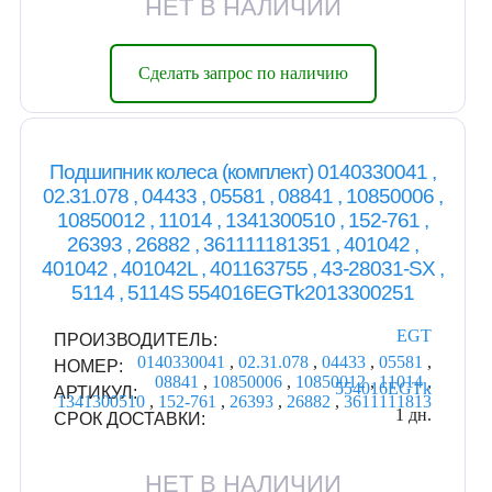
НЕТ В НАЛИЧИИ
Сделать запрос по наличию
Подшипник колеса (комплект) 0140330041 ,
02.31.078 , 04433 , 05581 , 08841 , 10850006 ,
10850012 , 11014 , 1341300510 , 152-761 ,
26393 , 26882 , 361111181351 , 401042 ,
401042 , 401042L , 401163755 , 43-28031-SX ,
5114 , 5114S 554016EGTk2013300251
EGT
ПРОИЗВОДИТЕЛЬ:
0140330041
,
02.31.078
,
04433
,
05581
,
НОМЕР:
08841
,
10850006
,
10850012
,
11014
,
554016EGTk
АРТИКУЛ:
1341300510
,
152-761
,
26393
,
26882
,
3611111813
1 дн.
СРОК ДОСТАВКИ:
НЕТ В НАЛИЧИИ