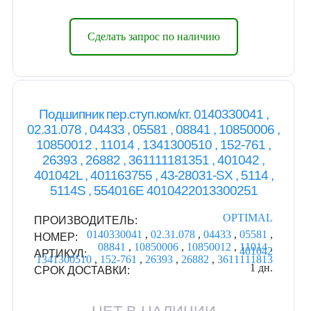
Сделать запрос по наличию
Подшипник пер.ступ.ком/кт. 0140330041 ,
02.31.078 , 04433 , 05581 , 08841 , 10850006 ,
10850012 , 11014 , 1341300510 , 152-761 ,
26393 , 26882 , 361111181351 , 401042 ,
401042L , 401163755 , 43-28031-SX , 5114 ,
5114S , 554016E 4010422013300251
OPTIMAL
ПРОИЗВОДИТЕЛЬ:
0140330041
,
02.31.078
,
04433
,
05581
,
НОМЕР:
08841
,
10850006
,
10850012
,
11014
,
401042
АРТИКУЛ:
1341300510
,
152-761
,
26393
,
26882
,
3611111813
1 дн.
СРОК ДОСТАВКИ: