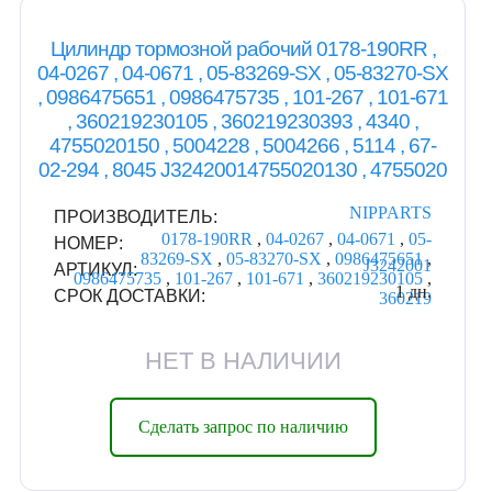
Цилиндр тормозной рабочий 0178-190RR ,
04-0267 , 04-0671 , 05-83269-SX , 05-83270-SX
, 0986475651 , 0986475735 , 101-267 , 101-671
, 360219230105 , 360219230393 , 4340 ,
4755020150 , 5004228 , 5004266 , 5114 , 67-
02-294 , 8045 J32420014755020130 , 4755020
NIPPARTS
ПРОИЗВОДИТЕЛЬ:
0178-190RR
,
04-0267
,
04-0671
,
05-
НОМЕР:
83269-SX
,
05-83270-SX
,
0986475651
,
J3242001
АРТИКУЛ:
0986475735
,
101-267
,
101-671
,
360219230105
,
1 дн.
СРОК ДОСТАВКИ:
360219
НЕТ В НАЛИЧИИ
Сделать запрос по наличию