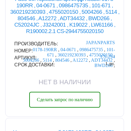
190RR , 04-0671 , 0986475735 , 101-671 ,
360219230393 , 4755020150 , 5004266 , 5114 ,
804546 , A12272 , ADT34432 , BWD266 ,
C52024JC , J3242001 , K19022 , LW61166 ,
R190002.2.1 CS-2944755020150
JAPANPARTS
ПРОИЗВОДИТЕЛЬ:
0178-190RR
,
04-0671
,
0986475735
,
101-
НОМЕР:
671
,
360219230393
,
4755020150
,
CS-294
АРТИКУЛ:
5004266
,
5114
,
804546
,
A12272
,
ADT34432
,
1 дн.
СРОК ДОСТАВКИ:
BWD266
,
НЕТ В НАЛИЧИИ
Сделать запрос по наличию