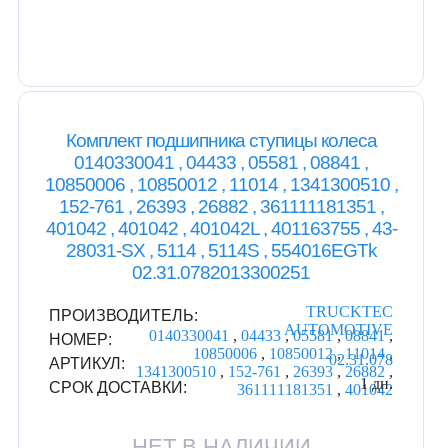
Комплект подшипника ступицы колеса
0140330041 , 04433 , 05581 , 08841 ,
10850006 , 10850012 , 11014 , 1341300510 ,
152-761 , 26393 , 26882 , 361111181351 ,
401042 , 401042 , 401042L , 401163755 , 43-
28031-SX , 5114 , 5114S , 554016EGTk
02.31.0782013300251
TRUCKTEC
ПРОИЗВОДИТЕЛЬ:
AUTOMOTIVE
0140330041
,
04433
,
05581
,
08841
,
НОМЕР:
10850006
,
10850012
,
11014
,
02.31.078
АРТИКУЛ:
1341300510
,
152-761
,
26393
,
26882
,
1 дн.
СРОК ДОСТАВКИ:
361111181351
,
401042
НЕТ В НАЛИЧИИ