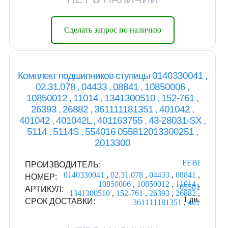
Сделать запрос по наличию
Комплект подшипников cтупицы 0140330041 ,
02.31.078 , 04433 , 08841 , 10850006 ,
10850012 , 11014 , 1341300510 , 152-761 ,
26393 , 26882 , 361111181351 , 401042 ,
401042 , 401042L , 401163755 , 43-28031-SX ,
5114 , 5114S , 554016 055812013300251 ,
2013300
FEBI
ПРОИЗВОДИТЕЛЬ:
0140330041
,
02.31.078
,
04433
,
08841
,
НОМЕР:
10850006
,
10850012
,
11014
,
05581
АРТИКУЛ:
1341300510
,
152-761
,
26393
,
26882
,
1 дн.
СРОК ДОСТАВКИ:
361111181351
,
401