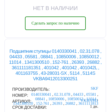
НЕТ В НАЛИЧИИ
Сделать запрос по наличию
Подшипник ступицы 0140330041 , 02.31.078 ,
04433 , 05581 , 08841 , 10850006 , 10850012 ,
11014 , 1341300510 , 152-761 , 26393 , 26882 ,
361111181351 , 401042 , 401042 , 401042L ,
401163755 , 43-28031-SX , 5114 , 5114S
VKBA9412013300251
SKF
ПРОИЗВОДИТЕЛЬ:
0140330041
,
02.31.078
,
04433
,
05581
,
НОМЕР:
08841
,
10850006
,
10850012
,
11014
,
VKBA941
АРТИКУЛ:
1341300510
,
152-761
,
26393
,
26882
,
3611111813
1 дн.
СРОК ДОСТАВКИ: