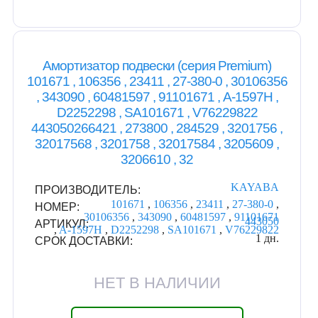
Амортизатор подвески (серия Premium)
101671 , 106356 , 23411 , 27-380-0 , 30106356
, 343090 , 60481597 , 91101671 , A-1597H ,
D2252298 , SA101671 , V76229822
443050266421 , 273800 , 284529 , 3201756 ,
32017568 , 3201758 , 32017584 , 3205609 ,
3206610 , 32
KAYABA
ПРОИЗВОДИТЕЛЬ:
101671
,
106356
,
23411
,
27-380-0
,
НОМЕР:
30106356
,
343090
,
60481597
,
91101671
443050
АРТИКУЛ:
,
A-1597H
,
D2252298
,
SA101671
,
V76229822
1 дн.
СРОК ДОСТАВКИ:
НЕТ В НАЛИЧИИ