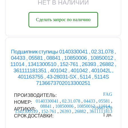
НЕТ В НАЛИЧИИ
Сделать запрос по наличию
Подшипник ступицы 0140330041 , 02.31.078 ,
04433 , 05581 , 08841 , 10850006 , 10850012 ,
11014 , 1341300510 , 152-761 , 26393 , 26882 ,
361111181351 , 401042 , 401042 , 401042L ,
401163755 , 43-28031-SX , 5114 , 5114S
7136673702013300251
FAG
ПРОИЗВОДИТЕЛЬ:
0140330041
,
02.31.078
,
04433
,
05581
,
НОМЕР:
08841
,
10850006
,
10850012
,
11014
,
713667370
АРТИКУЛ:
1341300510
,
152-761
,
26393
,
26882
,
3611111813
1 дн.
СРОК ДОСТАВКИ: