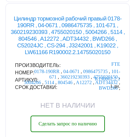
Цилиндр тормозной рабочий правый 0178-
190RR , 04-0671 , 0986475735 , 101-671 ,
360219230393 , 4755020150 , 5004266 , 5114 ,
804546 , A12272 , ADT34432 , BWD266 ,
C52024JC , CS-294 , J3242001 , K19022 ,
LW61166 R190002.2.14755020150
FTE
ПРОИЗВОДИТЕЛЬ:
0178-190RR
,
04-0671
,
0986475735
,
101-
НОМЕР:
671
,
360219230393
,
4755020150
,
R190002.2.1
АРТИКУЛ:
5004266
,
5114
,
804546
,
A12272
,
ADT34432
,
1 дн.
СРОК ДОСТАВКИ:
BWD266
,
НЕТ В НАЛИЧИИ
Сделать запрос по наличию