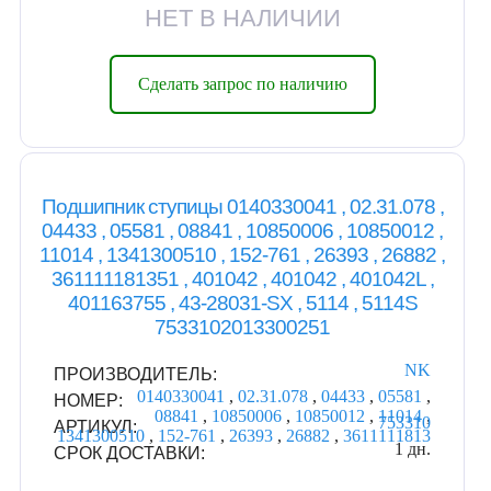
НЕТ В НАЛИЧИИ
Сделать запрос по наличию
Подшипник ступицы 0140330041 , 02.31.078 ,
04433 , 05581 , 08841 , 10850006 , 10850012 ,
11014 , 1341300510 , 152-761 , 26393 , 26882 ,
361111181351 , 401042 , 401042 , 401042L ,
401163755 , 43-28031-SX , 5114 , 5114S
7533102013300251
NK
ПРОИЗВОДИТЕЛЬ:
0140330041
,
02.31.078
,
04433
,
05581
,
НОМЕР:
08841
,
10850006
,
10850012
,
11014
,
753310
АРТИКУЛ:
1341300510
,
152-761
,
26393
,
26882
,
3611111813
1 дн.
СРОК ДОСТАВКИ: