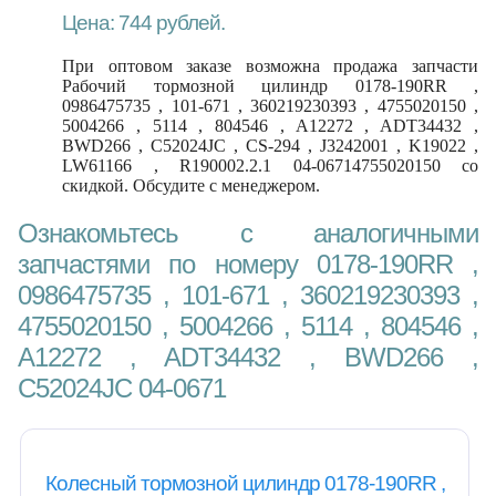
Цена: 744 рублей.
При оптовом заказе возможна продажа запчасти
Рабочий тормозной цилиндр 0178-190RR ,
0986475735 , 101-671 , 360219230393 , 4755020150 ,
5004266 , 5114 , 804546 , A12272 , ADT34432 ,
BWD266 , C52024JC , CS-294 , J3242001 , K19022 ,
LW61166 , R190002.2.1 04-06714755020150 со
скидкой. Обсудите с менеджером.
Ознакомьтесь с аналогичными
запчастями по номеру 0178-190RR ,
0986475735 , 101-671 , 360219230393 ,
4755020150 , 5004266 , 5114 , 804546 ,
A12272 , ADT34432 , BWD266 ,
C52024JC 04-0671
Колесный тормозной цилиндр 0178-190RR ,