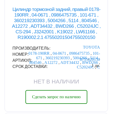
Цилиндр тормозной задний, правый 0178-
190RR , 04-0671 , 0986475735 , 101-671 ,
360219230393 , 5004266 , 5114 , 804546 ,
A12272 , ADT34432 , BWD266 , C52024JC ,
CS-294 , J3242001 , K19022 , LW61166 ,
R190002.2.1 47550201504755020150
TOYOTA
ПРОИЗВОДИТЕЛЬ:
0178-190RR
,
04-0671
,
0986475735
,
101-
НОМЕР:
671
,
360219230393
,
5004266
,
5114
,
4755020150
АРТИКУЛ:
804546
,
A12272
,
ADT34432
,
BWD266
,
1 дн.
СРОК ДОСТАВКИ:
C52024JC
,
C
НЕТ В НАЛИЧИИ
Сделать запрос по наличию