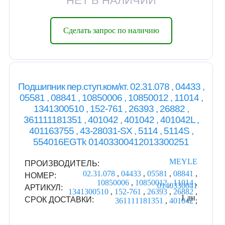
НЕТ В НАЛИЧИИ
Сделать запрос по наличию
Подшипник пер.ступ.ком/кт. 02.31.078 , 04433 ,
05581 , 08841 , 10850006 , 10850012 , 11014 ,
1341300510 , 152-761 , 26393 , 26882 ,
361111181351 , 401042 , 401042 , 401042L ,
401163755 , 43-28031-SX , 5114 , 5114S ,
554016EGTk 01403300412013300251
MEYLE
ПРОИЗВОДИТЕЛЬ:
02.31.078
,
04433
,
05581
,
08841
,
НОМЕР:
10850006
,
10850012
,
11014
,
0140330041
АРТИКУЛ:
1341300510
,
152-761
,
26393
,
26882
,
1 дн.
СРОК ДОСТАВКИ:
361111181351
,
401042
,