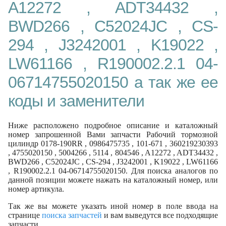
A12272 , ADT34432 ,
BWD266 , C52024JC , CS-
294 , J3242001 , K19022 ,
LW61166 , R190002.2.1 04-
06714755020150 а так же ее
коды и заменители
Ниже расположено подробное описание и каталожный
номер запрошенной Вами запчасти Рабочий тормозной
цилиндр 0178-190RR , 0986475735 , 101-671 , 360219230393
, 4755020150 , 5004266 , 5114 , 804546 , A12272 , ADT34432 ,
BWD266 , C52024JC , CS-294 , J3242001 , K19022 , LW61166
, R190002.2.1 04-06714755020150. Для поиска аналогов по
данной позиции можете нажать на каталожный номер, или
номер артикула.
Так же вы можете указать иной номер в поле ввода на
странице
поиска запчастей
и вам выведутся все подходящие
запчасти.