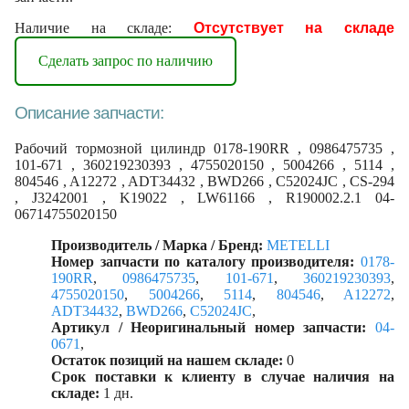
Наличие на складе:
Отсутствует на складе
Сделать запрос по наличию
Описание запчасти:
Рабочий тормозной цилиндр 0178-190RR , 0986475735 ,
101-671 , 360219230393 , 4755020150 , 5004266 , 5114 ,
804546 , A12272 , ADT34432 , BWD266 , C52024JC , CS-294
, J3242001 , K19022 , LW61166 , R190002.2.1 04-
06714755020150
Производитель / Марка / Бренд:
METELLI
Номер запчасти по каталогу производителя:
0178-
190RR
,
0986475735
,
101-671
,
360219230393
,
4755020150
,
5004266
,
5114
,
804546
,
A12272
,
ADT34432
,
BWD266
,
C52024JC
,
Артикул / Неоригинальный номер запчасти:
04-
0671
,
Остаток позиций на нашем складе:
0
Срок поставки к клиенту в случае наличия на
складе:
1 дн.