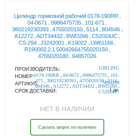
Цилиндр тормозной рабочий 0178-190RR ,
04-0671 , 0986475735 , 101-671 ,
360219230393 , 4755020150 , 5114 , 804546 ,
A12272 , ADT34432 , BWD266 , C52024JC ,
CS-294 , J3242001 , K19022 , LW61166 ,
R190002.2.1 50042664755020150 ,
4755020180 , 94857026
GIRLING
ПРОИЗВОДИТЕЛЬ:
0178-190RR
,
04-0671
,
0986475735
,
101-
НОМЕР:
671
,
360219230393
,
4755020150
,
5114
,
5004266
АРТИКУЛ:
804546
,
A12272
,
ADT34432
,
BWD266
,
1 дн.
СРОК ДОСТАВКИ:
C52024JC
НЕТ В НАЛИЧИИ
Сделать запрос по наличию