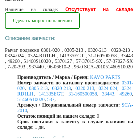
Наличие на складе:
Отсутствует на складе
Сделать запрос по наличию
Описание запчасти:
Рычаг подвески 0301-020 , 0305-213 , 0320-213 , 0320-213 ,
0324-024 , 0324-RD1LH , 141335EGT , 31-160500058 , 33443
, 49260 , 51460S10020 , 5370127 , 57-37015-SX , 57-37027-SX
, 7-20-393 , 937440 , 96-06610-2 , 96-0 SCA-201051460S10020
Производитель / Марка / Бренд:
KAVO PARTS
Номер запчасти по каталогу производителя:
0301-
020
,
0305-213
,
0320-213
,
0320-213
,
0324-024
,
0324-
RD1LH
,
141335EGT
,
31-160500058
,
33443
,
49260
,
51460S10020
,
537
,
Артикул / Неоригинальный номер запчасти:
SCA-
2010
,
Остаток позиций на нашем складе:
0
Срок поставки к клиенту в случае наличия на
складе:
1 дн.