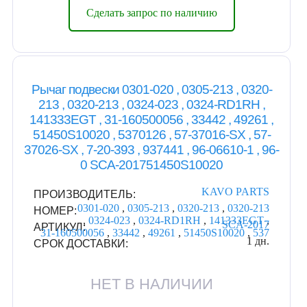
Сделать запрос по наличию
Рычаг подвески 0301-020 , 0305-213 , 0320-
213 , 0320-213 , 0324-023 , 0324-RD1RH ,
141333EGT , 31-160500056 , 33442 , 49261 ,
51450S10020 , 5370126 , 57-37016-SX , 57-
37026-SX , 7-20-393 , 937441 , 96-06610-1 , 96-
0 SCA-201751450S10020
KAVO PARTS
ПРОИЗВОДИТЕЛЬ:
0301-020
,
0305-213
,
0320-213
,
0320-213
НОМЕР:
,
0324-023
,
0324-RD1RH
,
141333EGT
,
SCA-2017
АРТИКУЛ:
31-160500056
,
33442
,
49261
,
51450S10020
,
537
1 дн.
СРОК ДОСТАВКИ:
НЕТ В НАЛИЧИИ