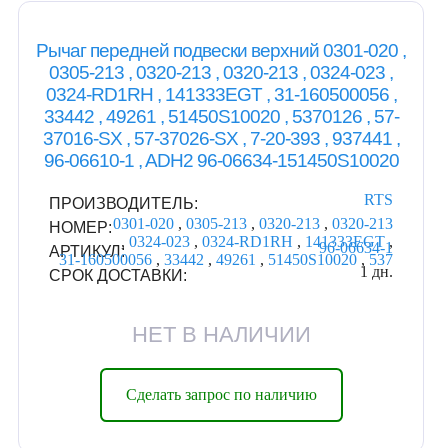
Рычаг передней подвески верхний 0301-020 ,
0305-213 , 0320-213 , 0320-213 , 0324-023 ,
0324-RD1RH , 141333EGT , 31-160500056 ,
33442 , 49261 , 51450S10020 , 5370126 , 57-
37016-SX , 57-37026-SX , 7-20-393 , 937441 ,
96-06610-1 , ADH2 96-06634-151450S10020
RTS
ПРОИЗВОДИТЕЛЬ:
0301-020
,
0305-213
,
0320-213
,
0320-213
НОМЕР:
,
0324-023
,
0324-RD1RH
,
141333EGT
,
96-06634-1
АРТИКУЛ:
31-160500056
,
33442
,
49261
,
51450S10020
,
537
1 дн.
СРОК ДОСТАВКИ:
НЕТ В НАЛИЧИИ
Сделать запрос по наличию