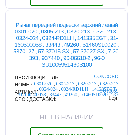
Рычаг передней подвески верхний левый
0301-020 , 0305-213 , 0320-213 , 0320-213 ,
0324-024 , 0324-RD1LH , 141335EGT , 31-
160500058 , 33443 , 49260 , 51460S10020 ,
5370127 , 57-37015-SX , 57-37027-SX , 7-20-
393 , 937440 , 96-06610-2 , 96-0
SU1005951460S100
CONCORD
ПРОИЗВОДИТЕЛЬ:
0301-020
,
0305-213
,
0320-213
,
0320-213
НОМЕР:
,
0324-024
,
0324-RD1LH
,
141335EGT
,
SU10059
АРТИКУЛ:
31-160500058
,
33443
,
49260
,
51460S10020
,
537
1 дн.
СРОК ДОСТАВКИ:
НЕТ В НАЛИЧИИ