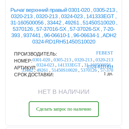
Рычаг верхнний правый 0301-020 , 0305-213 ,
0320-213 , 0320-213 , 0324-023 , 141333EGT ,
31-160500056 , 33442 , 49261 , 51450S10020 ,
5370126 , 57-37016-SX , 57-37026-SX , 7-20-
393 , 937441 , 96-06610-1 , 96-06634-1 , ADH2
0324-RD1RH51450S10020
FEBEST
ПРОИЗВОДИТЕЛЬ:
0301-020
,
0305-213
,
0320-213
,
0320-213
НОМЕР:
,
0324-023
,
141333EGT
,
31-160500056
,
0324-RD1RH
АРТИКУЛ:
33442
,
49261
,
51450S10020
,
5370126
,
57-370
1 дн.
СРОК ДОСТАВКИ:
НЕТ В НАЛИЧИИ
Сделать запрос по наличию