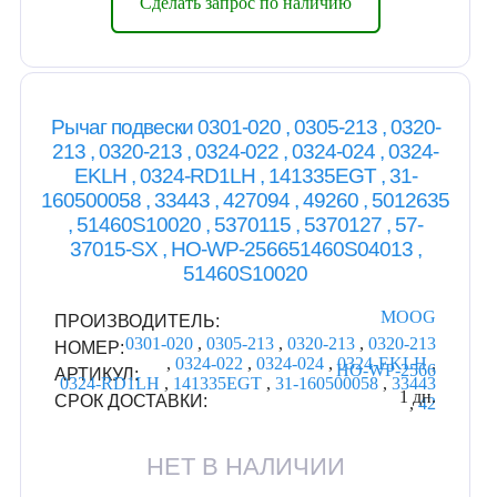
Сделать запрос по наличию
Рычаг подвески 0301-020 , 0305-213 , 0320-
213 , 0320-213 , 0324-022 , 0324-024 , 0324-
EKLH , 0324-RD1LH , 141335EGT , 31-
160500058 , 33443 , 427094 , 49260 , 5012635
, 51460S10020 , 5370115 , 5370127 , 57-
37015-SX , HO-WP-256651460S04013 ,
51460S10020
MOOG
ПРОИЗВОДИТЕЛЬ:
0301-020
,
0305-213
,
0320-213
,
0320-213
НОМЕР:
,
0324-022
,
0324-024
,
0324-EKLH
,
HO-WP-2566
АРТИКУЛ:
0324-RD1LH
,
141335EGT
,
31-160500058
,
33443
1 дн.
СРОК ДОСТАВКИ:
,
42
НЕТ В НАЛИЧИИ