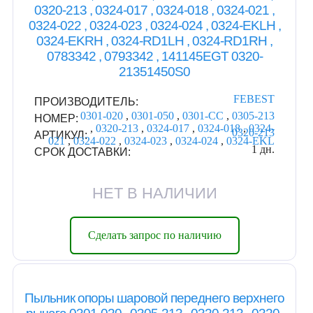
0320-213 , 0324-017 , 0324-018 , 0324-021 ,
0324-022 , 0324-023 , 0324-024 , 0324-EKLH ,
0324-EKRH , 0324-RD1LH , 0324-RD1RH ,
0783342 , 0793342 , 141145EGT 0320-
21351450S0
FEBEST
ПРОИЗВОДИТЕЛЬ:
0301-020
,
0301-050
,
0301-CC
,
0305-213
НОМЕР:
,
0320-213
,
0324-017
,
0324-018
,
0324-
0320-213
АРТИКУЛ:
021
,
0324-022
,
0324-023
,
0324-024
,
0324-EKL
1 дн.
СРОК ДОСТАВКИ:
НЕТ В НАЛИЧИИ
Сделать запрос по наличию
Пыльник опоры шаровой переднего верхнего