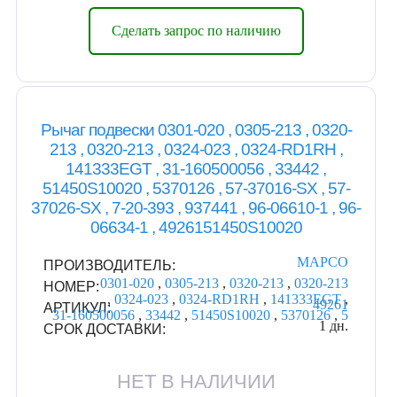
Сделать запрос по наличию
Рычаг подвески 0301-020 , 0305-213 , 0320-
213 , 0320-213 , 0324-023 , 0324-RD1RH ,
141333EGT , 31-160500056 , 33442 ,
51450S10020 , 5370126 , 57-37016-SX , 57-
37026-SX , 7-20-393 , 937441 , 96-06610-1 , 96-
06634-1 , 4926151450S10020
MAPCO
ПРОИЗВОДИТЕЛЬ:
0301-020
,
0305-213
,
0320-213
,
0320-213
НОМЕР:
,
0324-023
,
0324-RD1RH
,
141333EGT
,
49261
АРТИКУЛ:
31-160500056
,
33442
,
51450S10020
,
5370126
,
5
1 дн.
СРОК ДОСТАВКИ:
НЕТ В НАЛИЧИИ