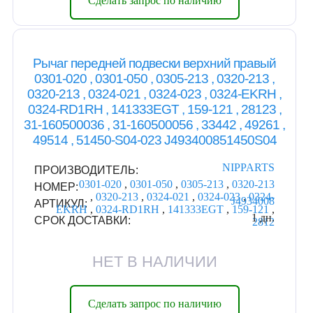
Сделать запрос по наличию
Рычаг передней подвески верхний правый
0301-020 , 0301-050 , 0305-213 , 0320-213 ,
0320-213 , 0324-021 , 0324-023 , 0324-EKRH ,
0324-RD1RH , 141333EGT , 159-121 , 28123 ,
31-160500036 , 31-160500056 , 33442 , 49261 ,
49514 , 51450-S04-023 J493400851450S04
NIPPARTS
ПРОИЗВОДИТЕЛЬ:
0301-020
,
0301-050
,
0305-213
,
0320-213
НОМЕР:
,
0320-213
,
0324-021
,
0324-023
,
0324-
J4934008
АРТИКУЛ:
EKRH
,
0324-RD1RH
,
141333EGT
,
159-121
,
1 дн.
СРОК ДОСТАВКИ:
2812
НЕТ В НАЛИЧИИ
Сделать запрос по наличию