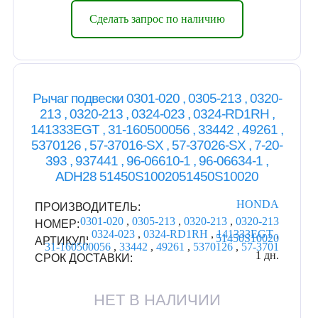
Сделать запрос по наличию
Рычаг подвески 0301-020 , 0305-213 , 0320-
213 , 0320-213 , 0324-023 , 0324-RD1RH ,
141333EGT , 31-160500056 , 33442 , 49261 ,
5370126 , 57-37016-SX , 57-37026-SX , 7-20-
393 , 937441 , 96-06610-1 , 96-06634-1 ,
ADH28 51450S1002051450S10020
HONDA
ПРОИЗВОДИТЕЛЬ:
0301-020
,
0305-213
,
0320-213
,
0320-213
НОМЕР:
,
0324-023
,
0324-RD1RH
,
141333EGT
,
51450S10020
АРТИКУЛ:
31-160500056
,
33442
,
49261
,
5370126
,
57-3701
1 дн.
СРОК ДОСТАВКИ:
НЕТ В НАЛИЧИИ