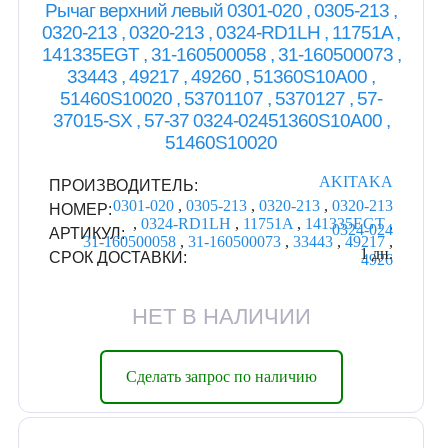
Рычаг верхний левый 0301-020 , 0305-213 ,
0320-213 , 0320-213 , 0324-RD1LH , 11751A ,
141335EGT , 31-160500058 , 31-160500073 ,
33443 , 49217 , 49260 , 51360S10A00 ,
51460S10020 , 53701107 , 5370127 , 57-
37015-SX , 57-37 0324-02451360S10A00 ,
51460S10020
AKITAKA
ПРОИЗВОДИТЕЛЬ:
0301-020
,
0305-213
,
0320-213
,
0320-213
НОМЕР:
,
0324-RD1LH
,
11751A
,
141335EGT
,
0324-024
АРТИКУЛ:
31-160500058
,
31-160500073
,
33443
,
49217
,
1 дн.
СРОК ДОСТАВКИ:
4926
НЕТ В НАЛИЧИИ
Сделать запрос по наличию