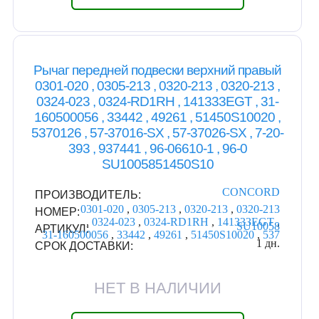
Рычаг передней подвески верхний правый
0301-020 , 0305-213 , 0320-213 , 0320-213 ,
0324-023 , 0324-RD1RH , 141333EGT , 31-
160500056 , 33442 , 49261 , 51450S10020 ,
5370126 , 57-37016-SX , 57-37026-SX , 7-20-
393 , 937441 , 96-06610-1 , 96-0
SU1005851450S10
CONCORD
ПРОИЗВОДИТЕЛЬ:
0301-020
,
0305-213
,
0320-213
,
0320-213
НОМЕР:
,
0324-023
,
0324-RD1RH
,
141333EGT
,
SU10058
АРТИКУЛ:
31-160500056
,
33442
,
49261
,
51450S10020
,
537
1 дн.
СРОК ДОСТАВКИ:
НЕТ В НАЛИЧИИ