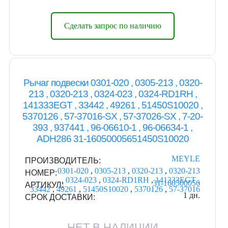
Сделать запрос по наличию
Рычаг подвески 0301-020 , 0305-213 , 0320-
213 , 0320-213 , 0324-023 , 0324-RD1RH ,
141333EGT , 33442 , 49261 , 51450S10020 ,
5370126 , 57-37016-SX , 57-37026-SX , 7-20-
393 , 937441 , 96-06610-1 , 96-06634-1 ,
ADH286 31-16050005651450S10020
MEYLE
ПРОИЗВОДИТЕЛЬ:
0301-020
,
0305-213
,
0320-213
,
0320-213
НОМЕР:
,
0324-023
,
0324-RD1RH
,
141333EGT
,
31-160500056
АРТИКУЛ:
33442
,
49261
,
51450S10020
,
5370126
,
57-37016
1 дн.
СРОК ДОСТАВКИ:
НЕТ В НАЛИЧИИ