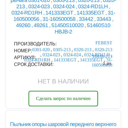
рычага 0301-020 , 0305-213 , 0320-213 , 0320-
213 , 0324-023 , 0324-024 , 0324-RD1LH ,
0324-RD1RH , 141333EGT , 141335EGT , 31-
160500056 , 31-160500058 , 33442 , 33443 ,
49260 , 49261 , 51450S10020 , 51460S10
HBJB-2
FEBEST
ПРОИЗВОДИТЕЛЬ:
0301-020
,
0305-213
,
0320-213
,
0320-213
НОМЕР:
,
0324-023
,
0324-024
,
0324-RD1LH
,
HBJB-213
АРТИКУЛ:
0324-RD1RH
,
141333EGT
,
141335EGT
,
31-
1 дн.
СРОК ДОСТАВКИ:
160500056
НЕТ В НАЛИЧИИ
Сделать запрос по наличию
Пыльник опоры шаровой переднего верхнего