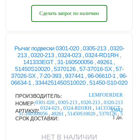
Сделать запрос по наличию
Рычаг подвески 0301-020 , 0305-213 , 0320-
213 , 0320-213 , 0324-023 , 0324-RD1RH ,
141333EGT , 31-160500056 , 49261 ,
51450S10020 , 5370126 , 57-37016-SX , 57-
37026-SX , 7-20-393 , 937441 , 96-06610-1 , 96-
06634-1 , 3344251450S10020 , 51450-S10-020
LEMFOERDER
ПРОИЗВОДИТЕЛЬ:
0301-020
,
0305-213
,
0320-213
,
0320-213
НОМЕР:
,
0324-023
,
0324-RD1RH
,
141333EGT
,
33442
АРТИКУЛ:
31-160500056
,
49261
,
51450S10020
,
5370126
,
5
1 дн.
СРОК ДОСТАВКИ:
НЕТ В НАЛИЧИИ