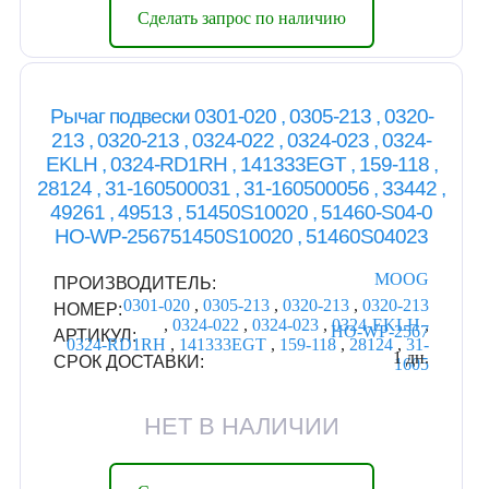
Сделать запрос по наличию
Рычаг подвески 0301-020 , 0305-213 , 0320-
213 , 0320-213 , 0324-022 , 0324-023 , 0324-
EKLH , 0324-RD1RH , 141333EGT , 159-118 ,
28124 , 31-160500031 , 31-160500056 , 33442 ,
49261 , 49513 , 51450S10020 , 51460-S04-0
HO-WP-256751450S10020 , 51460S04023
MOOG
ПРОИЗВОДИТЕЛЬ:
0301-020
,
0305-213
,
0320-213
,
0320-213
НОМЕР:
,
0324-022
,
0324-023
,
0324-EKLH
,
HO-WP-2567
АРТИКУЛ:
0324-RD1RH
,
141333EGT
,
159-118
,
28124
,
31-
1 дн.
СРОК ДОСТАВКИ:
1605
НЕТ В НАЛИЧИИ