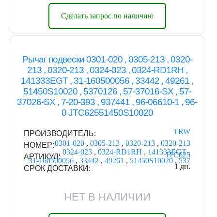
Сделать запрос по наличию
Рычаг подвески 0301-020 , 0305-213 , 0320-
213 , 0320-213 , 0324-023 , 0324-RD1RH ,
141333EGT , 31-160500056 , 33442 , 49261 ,
51450S10020 , 5370126 , 57-37016-SX , 57-
37026-SX , 7-20-393 , 937441 , 96-06610-1 , 96-
0 JTC62551450S10020
TRW
ПРОИЗВОДИТЕЛЬ:
0301-020
,
0305-213
,
0320-213
,
0320-213
НОМЕР:
,
0324-023
,
0324-RD1RH
,
141333EGT
,
JTC625
АРТИКУЛ:
31-160500056
,
33442
,
49261
,
51450S10020
,
537
1 дн.
СРОК ДОСТАВКИ:
НЕТ В НАЛИЧИИ