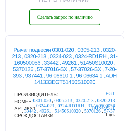
Сделать запрос по наличию
Рычаг подвески 0301-020 , 0305-213 , 0320-
213 , 0320-213 , 0324-023 , 0324-RD1RH , 31-
160500056 , 33442 , 49261 , 51450S10020 ,
5370126 , 57-37016-SX , 57-37026-SX , 7-20-
393 , 937441 , 96-06610-1 , 96-06634-1 , ADH
141333EGT51450S10020
EGT
ПРОИЗВОДИТЕЛЬ:
0301-020
,
0305-213
,
0320-213
,
0320-213
НОМЕР:
,
0324-023
,
0324-RD1RH
,
31-160500056
141333EGT
АРТИКУЛ:
,
33442
,
49261
,
51450S10020
,
5370126
,
57-37
1 дн.
СРОК ДОСТАВКИ: