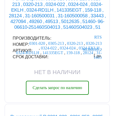
213 , 0320-213 , 0324-022 , 0324-024 , 0324-
EKLH , 0324-RD1LH , 141335EGT , 159-118 ,
28124 , 31-160500031 , 31-160500058 , 33443 ,
427094 , 49260 , 49513 , 5012635 , 51460- 96-
06610-251460S04013 , 51460S04023 , 51
RTS
ПРОИЗВОДИТЕЛЬ:
0301-020
,
0305-213
,
0320-213
,
0320-213
НОМЕР:
,
0324-022
,
0324-024
,
0324-EKLH
,
96-06610-2
АРТИКУЛ:
0324-RD1LH
,
141335EGT
,
159-118
,
28124
,
31-
1 дн.
СРОК ДОСТАВКИ:
1605
НЕТ В НАЛИЧИИ
Сделать запрос по наличию