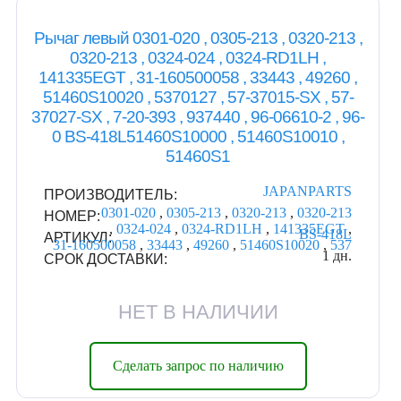
Рычаг левый 0301-020 , 0305-213 , 0320-213 ,
0320-213 , 0324-024 , 0324-RD1LH ,
141335EGT , 31-160500058 , 33443 , 49260 ,
51460S10020 , 5370127 , 57-37015-SX , 57-
37027-SX , 7-20-393 , 937440 , 96-06610-2 , 96-
0 BS-418L51460S10000 , 51460S10010 ,
51460S1
JAPANPARTS
ПРОИЗВОДИТЕЛЬ:
0301-020
,
0305-213
,
0320-213
,
0320-213
НОМЕР:
,
0324-024
,
0324-RD1LH
,
141335EGT
,
BS-418L
АРТИКУЛ:
31-160500058
,
33443
,
49260
,
51460S10020
,
537
1 дн.
СРОК ДОСТАВКИ:
НЕТ В НАЛИЧИИ
Сделать запрос по наличию