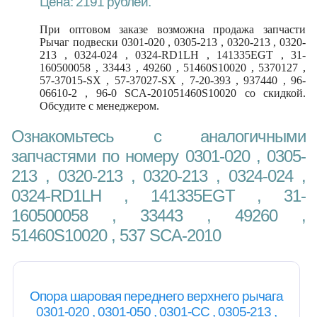
Цена: 2191 рублей.
При оптовом заказе возможна продажа запчасти
Рычаг подвески 0301-020 , 0305-213 , 0320-213 , 0320-
213 , 0324-024 , 0324-RD1LH , 141335EGT , 31-
160500058 , 33443 , 49260 , 51460S10020 , 5370127 ,
57-37015-SX , 57-37027-SX , 7-20-393 , 937440 , 96-
06610-2 , 96-0 SCA-201051460S10020 со скидкой.
Обсудите с менеджером.
Ознакомьтесь с аналогичными
запчастями по номеру 0301-020 , 0305-
213 , 0320-213 , 0320-213 , 0324-024 ,
0324-RD1LH , 141335EGT , 31-
160500058 , 33443 , 49260 ,
51460S10020 , 537 SCA-2010
Опора шаровая переднего верхнего рычага
0301-020 , 0301-050 , 0301-CC , 0305-213 ,