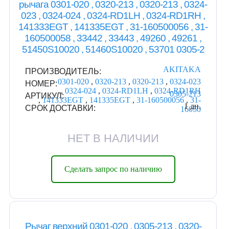
рычага 0301-020 , 0320-213 , 0320-213 , 0324-
023 , 0324-024 , 0324-RD1LH , 0324-RD1RH ,
141333EGT , 141335EGT , 31-160500056 , 31-
160500058 , 33442 , 33443 , 49260 , 49261 ,
51450S10020 , 51460S10020 , 53701 0305-2
AKITAKA
ПРОИЗВОДИТЕЛЬ:
0301-020
,
0320-213
,
0320-213
,
0324-023
НОМЕР:
,
0324-024
,
0324-RD1LH
,
0324-RD1RH
0305-213
АРТИКУЛ:
,
141333EGT
,
141335EGT
,
31-160500056
,
31-
1 дн.
СРОК ДОСТАВКИ:
16050
НЕТ В НАЛИЧИИ
Сделать запрос по наличию
Рычаг верхний 0301-020 , 0305-213 , 0320-