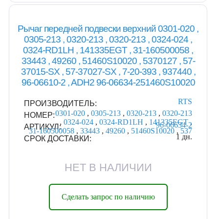
Рычаг передней подвески верхний 0301-020 ,
0305-213 , 0320-213 , 0320-213 , 0324-024 ,
0324-RD1LH , 141335EGT , 31-160500058 ,
33443 , 49260 , 51460S10020 , 5370127 , 57-
37015-SX , 57-37027-SX , 7-20-393 , 937440 ,
96-06610-2 , ADH2 96-06634-251460S10020
RTS
ПРОИЗВОДИТЕЛЬ:
0301-020
,
0305-213
,
0320-213
,
0320-213
НОМЕР:
,
0324-024
,
0324-RD1LH
,
141335EGT
,
96-06634-2
АРТИКУЛ:
31-160500058
,
33443
,
49260
,
51460S10020
,
537
1 дн.
СРОК ДОСТАВКИ:
НЕТ В НАЛИЧИИ
Сделать запрос по наличию