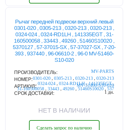
Рычаг передней подвески верхний левый
0301-020 , 0305-213 , 0320-213 , 0320-213 ,
0324-024 , 0324-RD1LH , 141335EGT , 31-
160500058 , 33443 , 49260 , 51460S10020 ,
5370127 , 57-37015-SX , 57-37027-SX , 7-20-
393 , 937440 , 96-06610-2 , 96-0 MV-51460-
S10-020
MV-PARTS
ПРОИЗВОДИТЕЛЬ:
0301-020
,
0305-213
,
0320-213
,
0320-213
НОМЕР:
,
0324-024
,
0324-RD1LH
,
141335EGT
,
MV-51460-S10-020
АРТИКУЛ:
31-160500058
,
33443
,
49260
,
51460S10020
,
537
1 дн.
СРОК ДОСТАВКИ:
НЕТ В НАЛИЧИИ
Сделать запрос по наличию