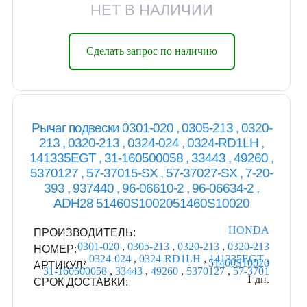
НЕТ В НАЛИЧИИ
Сделать запрос по наличию
Рычаг подвески 0301-020 , 0305-213 , 0320-
213 , 0320-213 , 0324-024 , 0324-RD1LH ,
141335EGT , 31-160500058 , 33443 , 49260 ,
5370127 , 57-37015-SX , 57-37027-SX , 7-20-
393 , 937440 , 96-06610-2 , 96-06634-2 ,
ADH28 51460S1002051460S10020
HONDA
ПРОИЗВОДИТЕЛЬ:
0301-020
,
0305-213
,
0320-213
,
0320-213
НОМЕР:
,
0324-024
,
0324-RD1LH
,
141335EGT
,
51460S10020
АРТИКУЛ:
31-160500058
,
33443
,
49260
,
5370127
,
57-3701
1 дн.
СРОК ДОСТАВКИ: