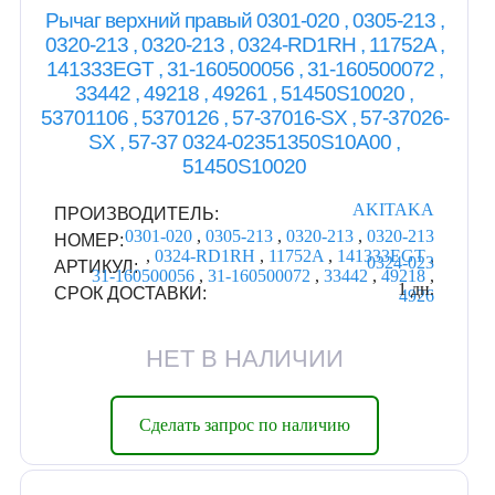
Рычаг верхний правый 0301-020 , 0305-213 ,
0320-213 , 0320-213 , 0324-RD1RH , 11752A ,
141333EGT , 31-160500056 , 31-160500072 ,
33442 , 49218 , 49261 , 51450S10020 ,
53701106 , 5370126 , 57-37016-SX , 57-37026-
SX , 57-37 0324-02351350S10A00 ,
51450S10020
AKITAKA
ПРОИЗВОДИТЕЛЬ:
0301-020
,
0305-213
,
0320-213
,
0320-213
НОМЕР:
,
0324-RD1RH
,
11752A
,
141333EGT
,
0324-023
АРТИКУЛ:
31-160500056
,
31-160500072
,
33442
,
49218
,
1 дн.
СРОК ДОСТАВКИ:
4926
НЕТ В НАЛИЧИИ
Сделать запрос по наличию