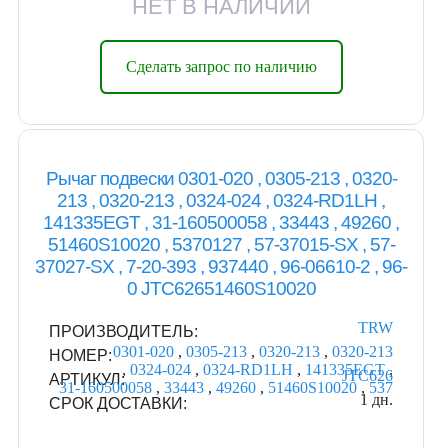
НЕТ В НАЛИЧИИ
Сделать запрос по наличию
Рычаг подвески 0301-020 , 0305-213 , 0320-
213 , 0320-213 , 0324-024 , 0324-RD1LH ,
141335EGT , 31-160500058 , 33443 , 49260 ,
51460S10020 , 5370127 , 57-37015-SX , 57-
37027-SX , 7-20-393 , 937440 , 96-06610-2 , 96-
0 JTC62651460S10020
TRW
ПРОИЗВОДИТЕЛЬ:
0301-020
,
0305-213
,
0320-213
,
0320-213
НОМЕР:
,
0324-024
,
0324-RD1LH
,
141335EGT
,
JTC626
АРТИКУЛ:
31-160500058
,
33443
,
49260
,
51460S10020
,
537
1 дн.
СРОК ДОСТАВКИ: