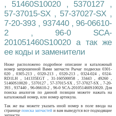
, 51460S10020 , 5370127 ,
57-37015-SX , 57-37027-SX ,
7-20-393 , 937440 , 96-06610-
2 , 96-0 SCA-
201051460S10020 а так же
ее коды и заменители
Ниже расположено подробное описание и каталожный
номер запрошенной Вами запчасти Рычаг подвески 0301-
020 , 0305-213 , 0320-213 , 0320-213 , 0324-024 , 0324-
RD1LH , 141335EGT , 31-160500058 , 33443 , 49260 ,
51460S10020 , 5370127 , 57-37015-SX , 57-37027-SX , 7-20-
393 , 937440 , 96-06610-2 , 96-0 SCA-201051460S10020. Для
поиска аналогов по данной позиции можете нажать на
каталожный номер, или номер артикула.
Так же вы можете указать иной номер в поле ввода на
странице
поиска запчастей
и вам выведутся все подходящие
запчасти.