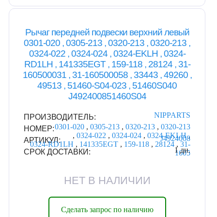
Рычаг передней подвески верхний левый
0301-020 , 0305-213 , 0320-213 , 0320-213 ,
0324-022 , 0324-024 , 0324-EKLH , 0324-
RD1LH , 141335EGT , 159-118 , 28124 , 31-
160500031 , 31-160500058 , 33443 , 49260 ,
49513 , 51460-S04-023 , 51460S040
J492400851460S04
NIPPARTS
ПРОИЗВОДИТЕЛЬ:
0301-020
,
0305-213
,
0320-213
,
0320-213
НОМЕР:
,
0324-022
,
0324-024
,
0324-EKLH
,
J4924008
АРТИКУЛ:
0324-RD1LH
,
141335EGT
,
159-118
,
28124
,
31-
1 дн.
СРОК ДОСТАВКИ:
1605
НЕТ В НАЛИЧИИ
Сделать запрос по наличию