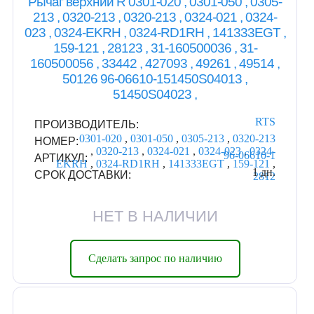
Рычаг верхний R 0301-020 , 0301-050 , 0305-
213 , 0320-213 , 0320-213 , 0324-021 , 0324-
023 , 0324-EKRH , 0324-RD1RH , 141333EGT ,
159-121 , 28123 , 31-160500036 , 31-
160500056 , 33442 , 427093 , 49261 , 49514 ,
50126 96-06610-151450S04013 ,
51450S04023 ,
RTS
ПРОИЗВОДИТЕЛЬ:
0301-020
,
0301-050
,
0305-213
,
0320-213
НОМЕР:
,
0320-213
,
0324-021
,
0324-023
,
0324-
96-06610-1
АРТИКУЛ:
EKRH
,
0324-RD1RH
,
141333EGT
,
159-121
,
1 дн.
СРОК ДОСТАВКИ:
2812
НЕТ В НАЛИЧИИ
Сделать запрос по наличию