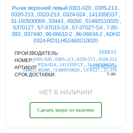
Рычаг верхнний левый 0301-020 , 0305-213 ,
0320-213 , 0320-213 , 0324-024 , 141335EGT ,
31-160500058 , 33443 , 49260 , 51460S10020 ,
5370127 , 57-37015-SX , 57-37027-SX , 7-20-
393 , 937440 , 96-06610-2 , 96-06634-2 , ADH2
0324-RD1LH51460S10020
FEBEST
ПРОИЗВОДИТЕЛЬ:
0301-020
,
0305-213
,
0320-213
,
0320-213
НОМЕР:
,
0324-024
,
141335EGT
,
31-160500058
,
0324-RD1LH
АРТИКУЛ:
33443
,
49260
,
51460S10020
,
5370127
,
57-370
1 дн.
СРОК ДОСТАВКИ:
НЕТ В НАЛИЧИИ
Сделать запрос по наличию