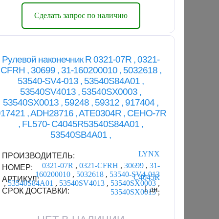
Сделать запрос по наличию
Рулевой наконечник R 0321-07R , 0321-
CFRH , 30699 , 31-160200010 , 5032618 ,
53540-SV4-013 , 53540S84A01 ,
53540SV4013 , 53540SX0003 ,
53540SX0013 , 59248 , 59312 , 917404 ,
17421 , ADH28716 , ATE0304R , CEHO-7R
, FL570- C4045R53540S84A01 ,
53540SB4A01 ,
LYNX
ПРОИЗВОДИТЕЛЬ:
0321-07R
,
0321-CFRH
,
30699
,
31-
НОМЕР:
160200010
,
5032618
,
53540-SV4-013
C4045R
АРТИКУЛ:
,
53540S84A01
,
53540SV4013
,
53540SX0003
,
1 дн.
СРОК ДОСТАВКИ:
53540SX0013
,