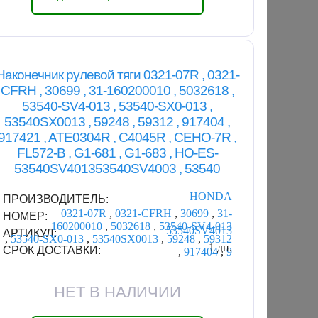
Наконечник рулевой тяги 0321-07R , 0321-
CFRH , 30699 , 31-160200010 , 5032618 ,
53540-SV4-013 , 53540-SX0-013 ,
53540SX0013 , 59248 , 59312 , 917404 ,
917421 , ATE0304R , C4045R , CEHO-7R ,
FL572-B , G1-681 , G1-683 , HO-ES-
53540SV401353540SV4003 , 53540
HONDA
ПРОИЗВОДИТЕЛЬ:
0321-07R
,
0321-CFRH
,
30699
,
31-
НОМЕР:
160200010
,
5032618
,
53540-SV4-013
53540SV4013
АРТИКУЛ:
,
53540-SX0-013
,
53540SX0013
,
59248
,
59312
1 дн.
СРОК ДОСТАВКИ:
,
917404
,
9
НЕТ В НАЛИЧИИ