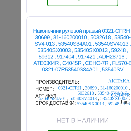
Наконечник рулевой правый 0321-CFRH 
30699 , 31-160200010 , 5032618 , 53540-
SV4-013 , 53540S84A01 , 53540SV4013 ,
53540SX0003 , 53540SX0013 , 59248 ,
59312 , 917404 , 917421 , ADH28716 ,
ATE0304R , C4045R , CEHO-7R , FL570-
0321-07R53540S84A01 , 53540SV
AKITAKA
ПРОИЗВОДИТЕЛЬ:
0321-CFRH
,
30699
,
31-160200010
,
НОМЕР:
5032618
,
53540-SV4-013
,
0321-07R
АРТИКУЛ:
53540S84A01
,
53540SV4013
,
53540SX0003
,
1 дн.
СРОК ДОСТАВКИ:
53540SX0013
,
59248
,
593
НЕТ В НАЛИЧИИ