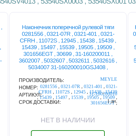
53540SV4013 , 53540SX0003 , 53540SX001 
,
Наконечник поперечной рулевой тяги
0281556 , 0321-07R , 0321-401 , 0321-
0
CFRH , 11072S , 12945 , 15438 , 15439 ,
,
15439 , 15497 , 15539 , 19505 , 19509 ,
301656EGT , 30699 , 31-160200011 ,
-
3602007 , 5032607 , 5032611 , 5032616 ,
5034007 31-160200010GSJ408 ,
MEYLE
ПРОИЗВОДИТЕЛЬ:
0281556
,
0321-07R
,
0321-401
,
0321-
НОМЕР:
CFRH
,
11072S
,
12945
,
15438
,
15439
31-160200010
АРТИКУЛ:
,
15439
,
15497
,
15539
,
19505
,
19509
,
1 дн.
СРОК ДОСТАВКИ:
301656EGT
,
НЕТ В НАЛИЧИИ