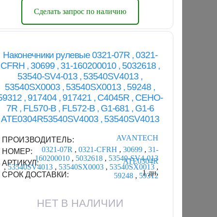
Сделать запрос по наличию
Наконечники рулевые 0321-07R , 0321-
CFRH , 30699 , 31-160200010 , 5032618 ,
53540-SV4-013 , 53540SV4013 ,
53540SX0003 , 53540SX0013 , 59248 ,
59312 , 917404 , 917421 , C4045R , CEHO-
7R , FL570-B , FL572-B , G1-681 , G1-6
ATE0304R53540SV4003 , 53540SV4013
AVANTECH
ПРОИЗВОДИТЕЛЬ:
0321-07R
,
0321-CFRH
,
30699
,
31-
НОМЕР:
160200010
,
5032618
,
53540-SV4-013
ATE0304R
АРТИКУЛ:
,
53540SV4013
,
53540SX0003
,
53540SX0013
,
1 дн.
СРОК ДОСТАВКИ:
59248
,
59312
НЕТ В НАЛИЧИИ