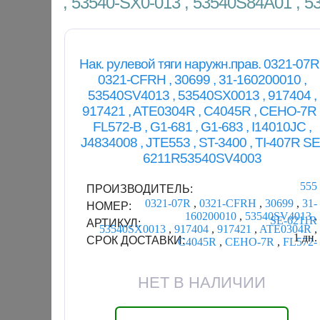
, 53540-SX0-013 , 53540S84A01 , 
Нак. рулевой тяги наружн.прав. 0321-07R 
0321-CFRH , 30699 , 31-160200010 ,
53540SV4013 , 53540SX0013 , 917404 ,
917421 , ATE0304R , C4045R , CEHO-7R 
FL572-B , G1-681 , G1-683 , I14010JC ,
J4834008 , JTE553 , ST-3400 , TI-407R SE
6211R53540SV4003
555
ПРОИЗВОДИТЕЛЬ:
0321-07R
,
0321-CFRH
,
30699
,
31-
НОМЕР:
160200010
,
53540SV4013
,
SE-6211R
АРТИКУЛ:
53540SX0013
,
917404
,
917421
,
ATE0304R
,
1 дн.
СРОК ДОСТАВКИ:
C4045R
,
CEHO-7R
,
FL572-
НЕТ В НАЛИЧИИ