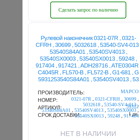
Сделать запрос по наличию
Рулевой наконечник 0321-07R , 0321-
CFRH , 30699 , 5032618 , 53540-SV4-013 
53540S84A01 , 53540SV4013 ,
53540SX0003 , 53540SX0013 , 59248 ,
917404 , 917421 , ADH28716 , ATE0304R 
C4045R , FL570-B , FL572-B , G1-681 , G
5931253540S84A01 , 53540SV4013 , 53
MAPCO
ПРОИЗВОДИТЕЛЬ:
0321-07R
,
0321-CFRH
,
30699
,
НОМЕР:
5032618
,
53540-SV4-013
,
59312
АРТИКУЛ:
53540S84A01
,
53540SV4013
,
53540SX0003
,
1 дн.
СРОК ДОСТАВКИ:
53540SX0013
,
59248
,
917404
НЕТ В НАЛИЧИИ