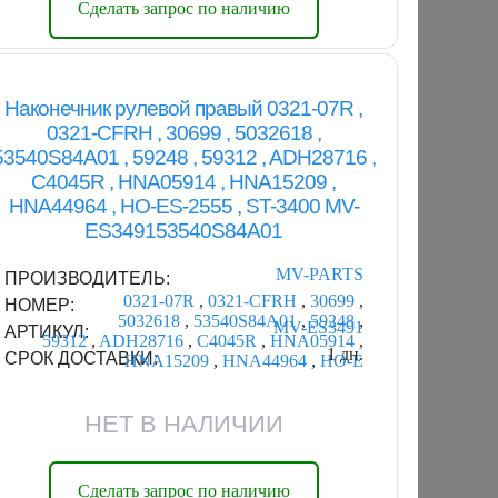
Сделать запрос по наличию
Наконечник рулевой правый 0321-07R ,
0321-CFRH , 30699 , 5032618 ,
53540S84A01 , 59248 , 59312 , ADH28716 ,
C4045R , HNA05914 , HNA15209 ,
HNA44964 , HO-ES-2555 , ST-3400 MV-
ES349153540S84A01
MV-PARTS
ПРОИЗВОДИТЕЛЬ:
0321-07R
,
0321-CFRH
,
30699
,
НОМЕР:
5032618
,
53540S84A01
,
59248
,
MV-ES3491
АРТИКУЛ:
59312
,
ADH28716
,
C4045R
,
HNA05914
,
1 дн.
СРОК ДОСТАВКИ:
HNA15209
,
HNA44964
,
HO-E
НЕТ В НАЛИЧИИ
Сделать запрос по наличию