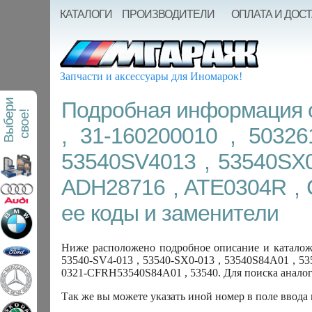
КАТАЛОГИ
ПРОИЗВОДИТЕЛИ
ОПЛАТА И ДОС
Запчасти и аксессуары для Иномарок!
В
ы
б
е
р
и
с
в
о
е
Подробная информация о
!
, 31-160200010 , 50326
53540SV4013 , 53540SX00
ADH28716 , ATE0304R , 
ее коды и заменители
Ниже расположено подробное описание и каталожн
53540-SV4-013 , 53540-SX0-013 , 53540S84A01 , 53
0321-CFRH53540S84A01 , 53540. Для поиска аналог
Так же вы можете указать иной номер в поле ввода