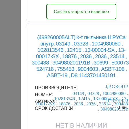
Сделать запрос по наличию
(498260005ALT) К-т пыльника ШРУСа
внутр. 03149 , 03328 , 1004980080 ,
102813546 , 12415 , 13-00004-SX , 13-
00017-SX , 18876 , 2036 , 2036 , 23514 ,
300488 , 304980201191B , 30699 , 500073 
524716 , 755453 , 9004603 , ASBT-108 ,
ASBT-19 , D8 1143701450191
J,P GROUP
ПРОИЗВОДИТЕЛЬ:
03149
,
03328
,
1004980080
,
НОМЕР:
102813546
,
12415
,
13-00004-SX
,
13-
1143701450
АРТИКУЛ:
00017-SX
,
18876
,
2036
,
2036
,
23514
,
300488
1 дн.
СРОК ДОСТАВКИ:
,
304980201191
НЕТ В НАЛИЧИИ