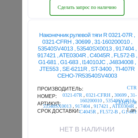
Сделать запрос по наличию
Наконечник рулевой тяги R 0321-07R ,
0321-CFRH , 30699 , 31-160200010 ,
53540SV4013 , 53540SX0013 , 917404 ,
917421 , ATE0304R , C4045R , FL572-B ,
G1-681 , G1-683 , I14010JC , J4834008 ,
JTE553 , SE-6211R , ST-3400 , TI-407R
CEHO-7R53540SV4003
CTR
ПРОИЗВОДИТЕЛЬ:
0321-07R
,
0321-CFRH
,
30699
,
31-
НОМЕР:
160200010
,
53540SV4013
,
CEHO-7R
АРТИКУЛ:
53540SX0013
,
917404
,
917421
,
ATE0304R
,
1 дн.
СРОК ДОСТАВКИ:
C4045R
,
FL572-B
,
G1-681
НЕТ В НАЛИЧИИ