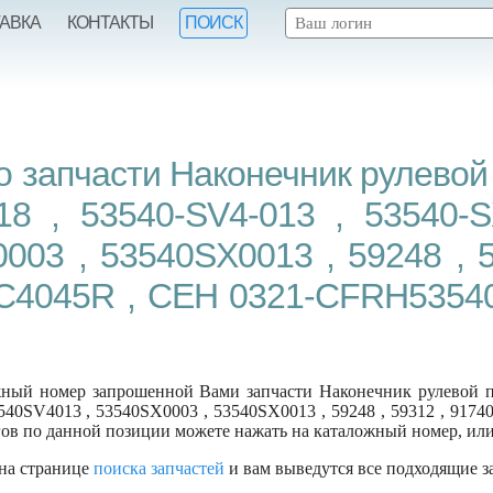
ТАВКА
КОНТАКТЫ
ПОИСК
 запчасти Наконечник рулевой 
18 , 53540-SV4-013 , 53540-
03 , 53540SX0013 , 59248 , 5
C4045R , CEH 0321-CFRH53540
ый номер запрошенной Вами запчасти Наконечник рулевой пра
540SV4013 , 53540SX0003 , 53540SX0013 , 59248 , 59312 , 917
ов по данной позиции можете нажать на каталожный номер, или
 на странице
поиска запчастей
и вам выведутся все подходящие з