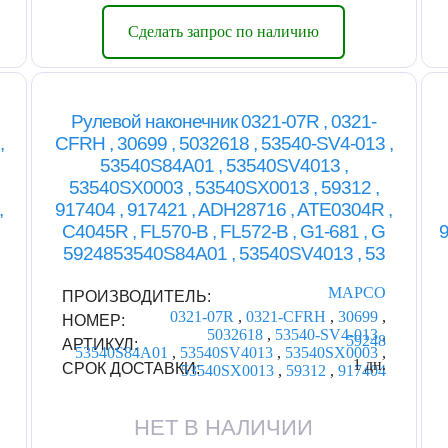
Сделать запрос по наличию
Рулевой наконечник 0321-07R , 0321-
,
CFRH , 30699 , 5032618 , 53540-SV4-013 ,
53540S84A01 , 53540SV4013 ,
53540SX0003 , 53540SX0013 , 59312 ,
,
917404 , 917421 , ADH28716 , ATE0304R ,
C4045R , FL570-B , FL572-B , G1-681 , G
9
5924853540S84A01 , 53540SV4013 , 53
MAPCO
ПРОИЗВОДИТЕЛЬ:
0321-07R
,
0321-CFRH
,
30699
,
НОМЕР:
5032618
,
53540-SV4-013
,
59248
АРТИКУЛ:
53540S84A01
,
53540SV4013
,
53540SX0003
,
1 дн.
СРОК ДОСТАВКИ:
53540SX0013
,
59312
,
917404
НЕТ В НАЛИЧИИ