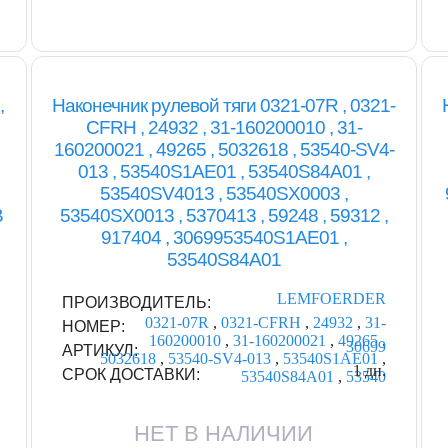
,
Наконечник рулевой тяги 0321-07R , 0321-
CFRH , 24932 , 31-160200010 , 31-
160200021 , 49265 , 5032618 , 53540-SV4-
013 , 53540S1AE01 , 53540S84A01 ,
53540SV4013 , 53540SX0003 ,
B
53540SX0013 , 5370413 , 59248 , 59312 ,
917404 , 3069953540S1AE01 ,
53540S84A01
LEMFOERDER
ПРОИЗВОДИТЕЛЬ:
0321-07R
,
0321-CFRH
,
24932
,
31-
НОМЕР:
160200010
,
31-160200021
,
49265
,
30699
АРТИКУЛ:
5032618
,
53540-SV4-013
,
53540S1AE01
,
1 дн.
СРОК ДОСТАВКИ:
53540S84A01
,
53540
НЕТ В НАЛИЧИИ