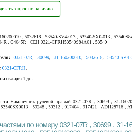
делать запрос по наличию
160200010 , 5032618 , 53540-SV4-013 , 53540-SX0-013 , 53540S
0304R , C4045R , CEH 0321-CFRH53540S84A01 , 53540
еля:
0321-07R
,
30699
,
31-160200010
,
5032618
,
53540-SV4-
:
0321-CFRH
,
на складе:
1 дн.
сти Наконечник рулевой правый 0321-07R , 30699 , 31-160200
 53540SX0013 , 59248 , 59312 , 917404 , 917421 , ADH28716 ,
астями по номеру 0321-07R , 30699 , 31-16