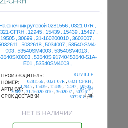
0321-CFRH
Наконечник рулевой 0281556 , 0321-07R ,
321-CFRH , 12945 , 15439 , 15439 , 15497 ,
19505 , 30699 , 31-160200010 , 3602007 ,
5032611 , 5032618 , 5034007 , 53540-SM4-
003 , 53540SM4003 , 53540SV4013 ,
53540SX0003 , 53540S 91740453540-S1A-
E01 , 53540SM4003 ,
RUVILLE
ПРОИЗВОДИТЕЛЬ:
0281556
,
0321-07R
,
0321-CFRH
,
НОМЕР:
12945
,
15439
,
15439
,
15497
,
19505
,
917404
АРТИКУЛ:
30699
,
31-160200010
,
3602007
,
5032611
,
1 дн.
СРОК ДОСТАВКИ:
5032618
,
50
НЕТ В НАЛИЧИИ