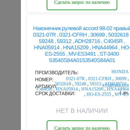
Сделать запрос по наличию
Наконечник рулевой accord 98-02 правы
0321-07R , 0321-CFRH , 30699 , 5032618 
59248 , 59312 , ADH28716 , C4045R ,
HNA05914 , HNA15209 , HNA44964 , HO
ES-2555 , MV-ES3491 , ST-3400
53540S84A0153540S84A01
HONDA
ПРОИЗВОДИТЕЛЬ:
0321-07R
,
0321-CFRH
,
30699
,
НОМЕР:
5032618
,
59248
,
59312
,
ADH28716
,
53540S84A01
АРТИКУЛ:
C4045R
,
HNA05914
,
HNA15209
,
HNA44964
1 дн.
СРОК ДОСТАВКИ:
,
HO-ES-2555
,
MV-ES
НЕТ В НАЛИЧИИ
Сделать запрос по наличию