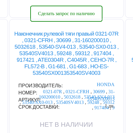
Сделать запрос по наличию
Наконечник рулевой тяги правый 0321-07R
, 0321-CFRH , 30699 , 31-160200010 ,
5032618 , 53540-SV4-013 , 53540-SX0-013 ,
53540SV4013 , 59248 , 59312 , 917404 ,
917421 , ATE0304R , C4045R , CEHO-7R ,
FL572-B , G1-681 , G1-683 , HO-ES-
53540SX001353540SV4003
HONDA
ПРОИЗВОДИТЕЛЬ:
0321-07R
,
0321-CFRH
,
30699
,
31-
НОМЕР:
160200010
,
5032618
,
53540-SV4-013
53540SX0013
АРТИКУЛ:
,
53540-SX0-013
,
53540SV4013
,
59248
,
59312
1 дн.
СРОК ДОСТАВКИ:
,
917404
,
9
НЕТ В НАЛИЧИИ