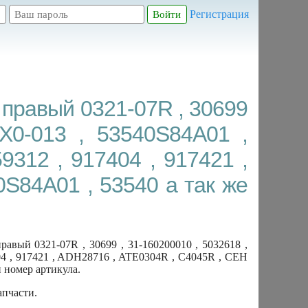
Регистрация
правый 0321-07R , 30699
SX0-013 , 53540S84A01 ,
9312 , 917404 , 917421 ,
S84A01 , 53540 а так же
вый 0321-07R , 30699 , 31-160200010 , 5032618 ,
404 , 917421 , ADH28716 , ATE0304R , C4045R , CEH
 номер артикула.
апчасти.