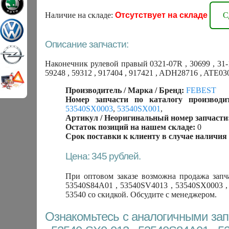
Наличие на складе:
Отсутствует на складе
С
Описание запчасти:
Наконечник рулевой правый 0321-07R , 30699 , 31-
59248 , 59312 , 917404 , 917421 , ADH28716 , ATE
Производитель / Марка / Бренд:
FEBEST
Номер запчасти по каталогу производит
53540SX0003
,
53540SX001
,
Артикул / Неоригинальный номер запчасти
Остаток позиций на нашем складе:
0
Срок поставки к клиенту в случае наличия 
Цена: 345 рублей.
При оптовом заказе возможна продажа запча
53540S84A01 , 53540SV4013 , 53540SX0003 ,
53540 со скидкой. Обсудите с менеджером.
Ознакомьтесь с аналогичными запч