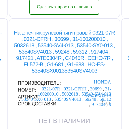
Сделать запрос по наличию
-
Наконечник рулевой тяги правый 0321-07R
, 0321-CFRH , 30699 , 31-160200010 ,
5032618 , 53540-SV4-013 , 53540-SX0-013 ,
53540SV4013 , 59248 , 59312 , 917404 ,
,
917421 , ATE0304R , C4045R , CEHO-7R ,
FL572-B , G1-681 , G1-683 , HO-ES-
53540SX001353540SV4003
HONDA
ПРОИЗВОДИТЕЛЬ:
0321-07R
,
0321-CFRH
,
30699
,
31-
НОМЕР:
160200010
,
5032618
,
53540-SV4-013
53540SX0013
АРТИКУЛ:
,
53540-SX0-013
,
53540SV4013
,
59248
,
59312
1 дн.
СРОК ДОСТАВКИ:
,
917404
,
9
НЕТ В НАЛИЧИИ