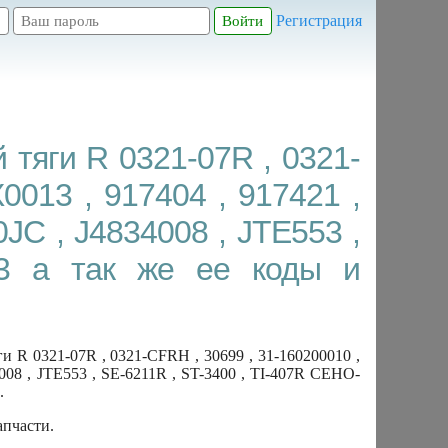
Регистрация
тяги R 0321-07R , 0321-
0013 , 917404 , 917421 ,
0JC , J4834008 , JTE553 ,
03 а так же ее коды и
R 0321-07R , 0321-CFRH , 30699 , 31-160200010 ,
4008 , JTE553 , SE-6211R , ST-3400 , TI-407R CEHO-
.
апчасти.