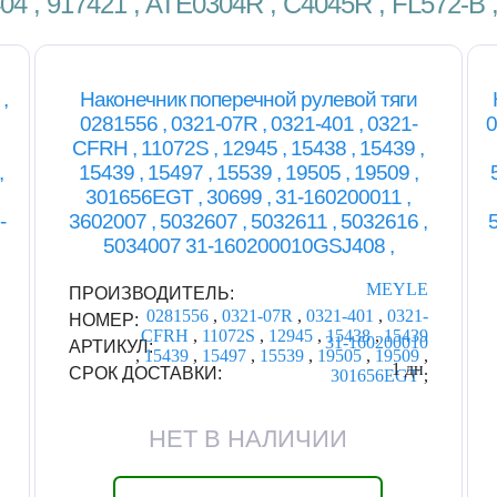
04 , 917421 , ATE0304R , C4045R , FL572-B
,
Наконечник поперечной рулевой тяги
0281556 , 0321-07R , 0321-401 , 0321-
0
CFRH , 11072S , 12945 , 15438 , 15439 ,
,
15439 , 15497 , 15539 , 19505 , 19509 ,
301656EGT , 30699 , 31-160200011 ,
-
3602007 , 5032607 , 5032611 , 5032616 ,
5034007 31-160200010GSJ408 ,
MEYLE
ПРОИЗВОДИТЕЛЬ:
0281556
,
0321-07R
,
0321-401
,
0321-
НОМЕР:
CFRH
,
11072S
,
12945
,
15438
,
15439
31-160200010
АРТИКУЛ:
,
15439
,
15497
,
15539
,
19505
,
19509
,
1 дн.
СРОК ДОСТАВКИ:
301656EGT
,
НЕТ В НАЛИЧИИ