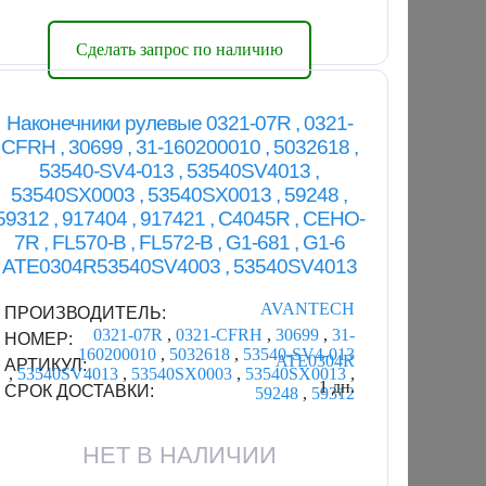
Сделать запрос по наличию
Наконечники рулевые 0321-07R , 0321-
CFRH , 30699 , 31-160200010 , 5032618 ,
53540-SV4-013 , 53540SV4013 ,
53540SX0003 , 53540SX0013 , 59248 ,
59312 , 917404 , 917421 , C4045R , CEHO-
7R , FL570-B , FL572-B , G1-681 , G1-6
ATE0304R53540SV4003 , 53540SV4013
AVANTECH
ПРОИЗВОДИТЕЛЬ:
0321-07R
,
0321-CFRH
,
30699
,
31-
НОМЕР:
160200010
,
5032618
,
53540-SV4-013
ATE0304R
АРТИКУЛ:
,
53540SV4013
,
53540SX0003
,
53540SX0013
,
1 дн.
СРОК ДОСТАВКИ:
59248
,
59312
НЕТ В НАЛИЧИИ