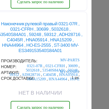
Сделать запрос по наличию
Наконечник рулевой правый 0321-07R ,
0321-CFRH , 30699 , 5032618 ,
53540S84A01 , 59248 , 59312 , ADH28716 ,
C4045R , HNA05914 , HNA15209 ,
HNA44964 , HO-ES-2555 , ST-3400 MV-
ES349153540S84A01
MV-PARTS
ПРОИЗВОДИТЕЛЬ:
0321-07R
,
0321-CFRH
,
30699
,
НОМЕР:
5032618
,
53540S84A01
,
59248
,
MV-ES3491
АРТИКУЛ:
59312
,
ADH28716
,
C4045R
,
HNA05914
,
1 дн.
СРОК ДОСТАВКИ:
HNA15209
,
HNA44964
,
HO-E
НЕТ В НАЛИЧИИ
Сделать запрос по наличию