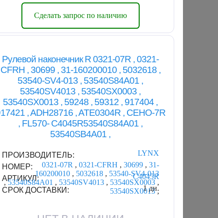
Сделать запрос по наличию
Рулевой наконечник R 0321-07R , 0321-
CFRH , 30699 , 31-160200010 , 5032618 ,
53540-SV4-013 , 53540S84A01 ,
53540SV4013 , 53540SX0003 ,
53540SX0013 , 59248 , 59312 , 917404 ,
17421 , ADH28716 , ATE0304R , CEHO-7R
, FL570- C4045R53540S84A01 ,
53540SB4A01 ,
LYNX
ПРОИЗВОДИТЕЛЬ:
0321-07R
,
0321-CFRH
,
30699
,
31-
НОМЕР:
160200010
,
5032618
,
53540-SV4-013
C4045R
АРТИКУЛ:
,
53540S84A01
,
53540SV4013
,
53540SX0003
,
1 дн.
СРОК ДОСТАВКИ:
53540SX0013
,