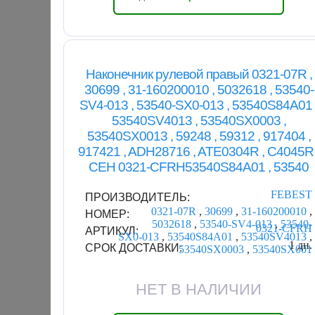
Наконечник рулевой правый 0321-07R ,
30699 , 31-160200010 , 5032618 , 53540-
SV4-013 , 53540-SX0-013 , 53540S84A01 
53540SV4013 , 53540SX0003 ,
53540SX0013 , 59248 , 59312 , 917404 ,
917421 , ADH28716 , ATE0304R , C4045R 
CEH 0321-CFRH53540S84A01 , 53540
FEBEST
ПРОИЗВОДИТЕЛЬ:
0321-07R
,
30699
,
31-160200010
,
НОМЕР:
5032618
,
53540-SV4-013
,
53540-
0321-CFRH
АРТИКУЛ:
SX0-013
,
53540S84A01
,
53540SV4013
,
1 дн.
СРОК ДОСТАВКИ:
53540SX0003
,
53540SX001
НЕТ В НАЛИЧИИ