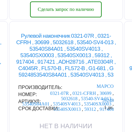
Сделать запрос по наличию
Рулевой наконечник 0321-07R , 0321-
,
CFRH , 30699 , 5032618 , 53540-SV4-013 ,
53540S84A01 , 53540SV4013 ,
53540SX0003 , 53540SX0013 , 59312 ,
,
917404 , 917421 , ADH28716 , ATE0304R ,
C4045R , FL570-B , FL572-B , G1-681 , G
9
5924853540S84A01 , 53540SV4013 , 53
MAPCO
ПРОИЗВОДИТЕЛЬ:
0321-07R
,
0321-CFRH
,
30699
,
НОМЕР:
5032618
,
53540-SV4-013
,
59248
АРТИКУЛ:
53540S84A01
,
53540SV4013
,
53540SX0003
,
1 дн.
СРОК ДОСТАВКИ:
53540SX0013
,
59312
,
917404
НЕТ В НАЛИЧИИ