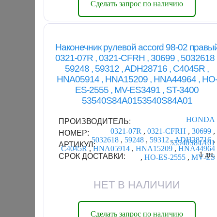
Сделать запрос по наличию
Наконечник рулевой accord 98-02 правы
0321-07R , 0321-CFRH , 30699 , 5032618 
59248 , 59312 , ADH28716 , C4045R ,
HNA05914 , HNA15209 , HNA44964 , HO
ES-2555 , MV-ES3491 , ST-3400
53540S84A0153540S84A01
HONDA
ПРОИЗВОДИТЕЛЬ:
0321-07R
,
0321-CFRH
,
30699
,
НОМЕР:
5032618
,
59248
,
59312
,
ADH28716
,
53540S84A01
АРТИКУЛ:
C4045R
,
HNA05914
,
HNA15209
,
HNA44964
1 дн.
СРОК ДОСТАВКИ:
,
HO-ES-2555
,
MV-ES
НЕТ В НАЛИЧИИ
Сделать запрос по наличию