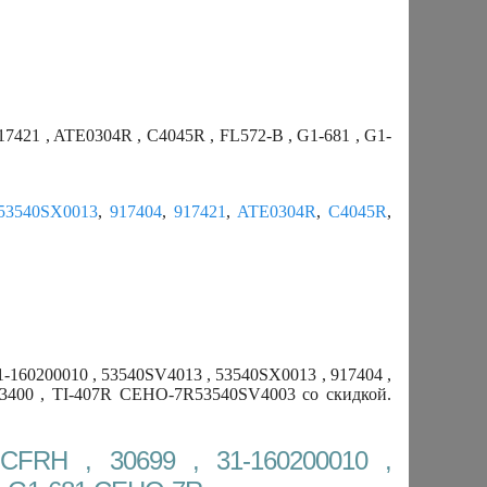
17421 , ATE0304R , C4045R , FL572-B , G1-681 , G1-
53540SX0013
,
917404
,
917421
,
ATE0304R
,
C4045R
,
-160200010 , 53540SV4013 , 53540SX0013 , 917404 ,
T-3400 , TI-407R CEHO-7R53540SV4003 со скидкой.
CFRH , 30699 , 31-160200010 ,