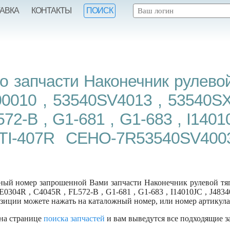
ТАВКА
КОНТАКТЫ
ПОИСК
 запчасти Наконечник рулевой 
0010 , 53540SV4013 , 53540SX
2-B , G1-681 , G1-683 , I1401
 TI-407R CEHO-7R53540SV40
ый номер запрошенной Вами запчасти Наконечник рулевой тяги 
0304R , C4045R , FL572-B , G1-681 , G1-683 , I14010JC , J483
зиции можете нажать на каталожный номер, или номер артикула
 на странице
поиска запчастей
и вам выведутся все подходящие з