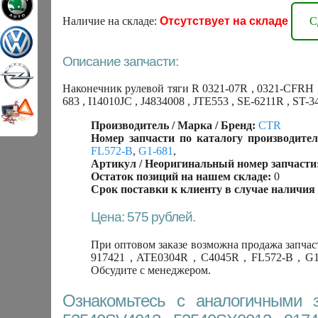
Наличие на складе:
Отсутствует на складе
С
Описание запчасти:
Наконечник рулевой тяги R 0321-07R , 0321-CFRH , 
683 , I14010JC , J4834008 , JTE553 , SE-6211R , S
Производитель / Марка / Бренд:
CTR
Номер запчасти по каталогу производител
FL572-B
,
G1-681
,
Артикул / Неоригинальный номер запчасти
Остаток позиций на нашем складе:
0
Срок поставки к клиенту в случае наличия 
Цена: 575 рублей.
При оптовом заказе возможна продажа запчаст
917421 , ATE0304R , C4045R , FL572-B , G1
Обсудите с менеджером.
Ознакомьтесь с аналогичными 