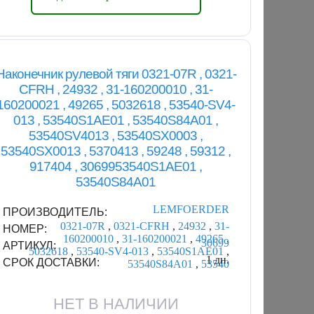
Наконечник рулевой тяги 0321-07R , 0321-
CFRH , 24932 , 31-160200010 , 31-
160200021 , 49265 , 5032618 , 53540-SV4-
013 , 53540S1AE01 , 53540S84A01 ,
53540SV4013 , 53540SX0003 ,
53540SX0013 , 5370413 , 59248 , 59312 ,
917404 , 3069953540S1AE01 ,
53540S84A01
LEMFOERDER
ПРОИЗВОДИТЕЛЬ:
0321-07R
,
0321-CFRH
,
24932
,
31-
НОМЕР:
160200010
,
31-160200021
,
49265
,
30699
АРТИКУЛ:
5032618
,
53540-SV4-013
,
53540S1AE01
,
1 дн.
СРОК ДОСТАВКИ:
53540S84A01
,
53540
НЕТ В НАЛИЧИИ