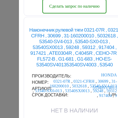
Сделать запрос по наличию
Наконечник рулевой тяги 0321-07R , 0321
CFRH , 30699 , 31-160200010 , 5032618 ,
53540-SV4-013 , 53540-SX0-013 ,
53540SX0013 , 59248 , 59312 , 917404 ,
917421 , ATE0304R , C4045R , CEHO-7R 
FL572-B , G1-681 , G1-683 , HO-ES-
53540SV401353540SV4003 , 53540
HONDA
ПРОИЗВОДИТЕЛЬ:
0321-07R
,
0321-CFRH
,
30699
,
31-
НОМЕР:
160200010
,
5032618
,
53540-SV4-013
53540SV4013
АРТИКУЛ:
,
53540-SX0-013
,
53540SX0013
,
59248
,
59312
1 дн.
СРОК ДОСТАВКИ:
,
917404
,
9
НЕТ В НАЛИЧИИ