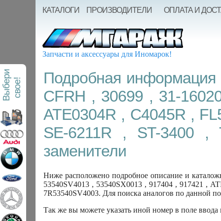
КАТАЛОГИ
ПРОИЗВОДИТЕЛИ
ОПЛАТА И ДОС
Запчасти и аксессуары для Иномарок!
В
ы
б
е
р
и
с
в
о
е
Подробная информация о
!
CFRH , 30699 , 31-16020
ATE0304R , C4045R , FL57
SE-6211R , ST-3400 ,
заменители
Ниже расположено подробное описание и каталожн
53540SV4013 , 53540SX0013 , 917404 , 917421 , ATE
7R53540SV4003. Для поиска аналогов по данной по
Так же вы можете указать иной номер в поле ввода