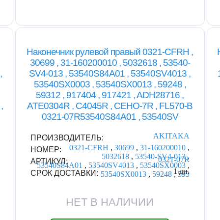
Наконечник рулевой правый 0321-CFRH ,
30699 , 31-160200010 , 5032618 , 53540-
,
SV4-013 , 53540S84A01 , 53540SV4013 ,
53540SX0003 , 53540SX0013 , 59248 ,
59312 , 917404 , 917421 , ADH28716 ,
,
ATE0304R , C4045R , CEHO-7R , FL570-B
0321-07R53540S84A01 , 53540SV
AKITAKA
ПРОИЗВОДИТЕЛЬ:
0321-CFRH
,
30699
,
31-160200010
,
НОМЕР:
5032618
,
53540-SV4-013
,
0321-07R
АРТИКУЛ:
53540S84A01
,
53540SV4013
,
53540SX0003
,
1 дн.
СРОК ДОСТАВКИ:
53540SX0013
,
59248
,
593
НЕТ В НАЛИЧИИ