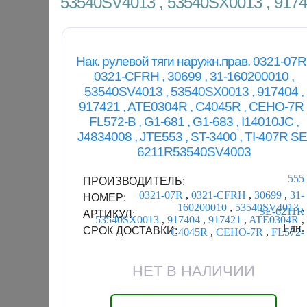
53540SV4013 , 53540SX0013 , 9174
Нак. рулевой тяги наружн.прав. 0321-07R 
0321-CFRH , 30699 , 31-160200010 ,
53540SV4013 , 53540SX0013 , 917404 ,
917421 , ATE0304R , C4045R , CEHO-7R 
FL572-B , G1-681 , G1-683 , I14010JC ,
J4834008 , JTE553 , ST-3400 , TI-407R SE
6211R53540SV4003
555
ПРОИЗВОДИТЕЛЬ:
0321-07R
,
0321-CFRH
,
30699
,
31-
НОМЕР:
160200010
,
53540SV4013
,
SE-6211R
АРТИКУЛ:
53540SX0013
,
917404
,
917421
,
ATE0304R
,
1 дн.
СРОК ДОСТАВКИ:
C4045R
,
CEHO-7R
,
FL572-
НЕТ В НАЛИЧИИ