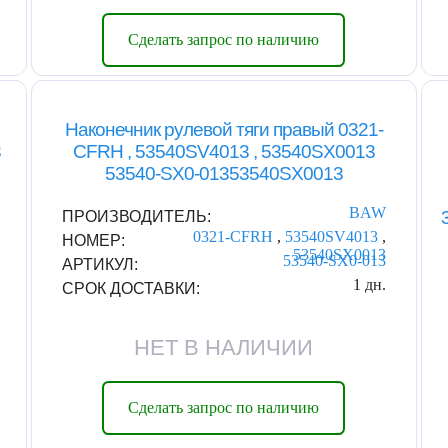
Сделать запрос по наличию
Наконечник рулевой тяги правый 0321-
3
CFRH , 53540SV4013 , 53540SX0013
53540-SX0-01353540SX0013
BAW
ПРОИЗВОДИТЕЛЬ:
0321-CFRH
,
53540SV4013
,
НОМЕР:
53540SX0013
53540-SX0-013
АРТИКУЛ:
1 дн.
СРОК ДОСТАВКИ:
НЕТ В НАЛИЧИИ
Сделать запрос по наличию