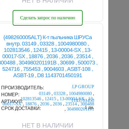
НЕТ В НАЛИЧИИ
Сделать запрос по наличию
(498260005ALT) К-т пыльника ШРУСа
внутр. 03149 , 03328 , 1004980080 ,
102813546 , 12415 , 13-00004-SX , 13-
00017-SX , 18876 , 2036 , 2036 , 23514 ,
300488 , 304980201191B , 30699 , 500073 ,
524716 , 755453 , 9004603 , ASBT-108 ,
ASBT-19 , D8 1143701450191
J,P GROUP
ПРОИЗВОДИТЕЛЬ:
03149
,
03328
,
1004980080
,
НОМЕР:
102813546
,
12415
,
13-00004-SX
,
13-
1143701450
АРТИКУЛ:
00017-SX
,
18876
,
2036
,
2036
,
23514
,
300488
1 дн.
СРОК ДОСТАВКИ:
,
304980201191
НЕТ В НАЛИЧИИ