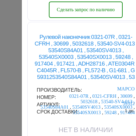
Сделать запрос по наличию
Рулевой наконечник 0321-07R , 0321-
CFRH , 30699 , 5032618 , 53540-SV4-013 
53540S84A01 , 53540SV4013 ,
53540SX0003 , 53540SX0013 , 59248 ,
917404 , 917421 , ADH28716 , ATE0304R 
C4045R , FL570-B , FL572-B , G1-681 , G
5931253540S84A01 , 53540SV4013 , 53
MAPCO
ПРОИЗВОДИТЕЛЬ:
0321-07R
,
0321-CFRH
,
30699
,
НОМЕР:
5032618
,
53540-SV4-013
,
59312
АРТИКУЛ:
53540S84A01
,
53540SV4013
,
53540SX0003
,
1 дн.
СРОК ДОСТАВКИ:
53540SX0013
,
59248
,
917404
НЕТ В НАЛИЧИИ