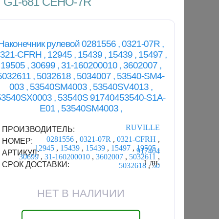
 , G1-681 CEHO-7R
Наконечник рулевой 0281556 , 0321-07R ,
321-CFRH , 12945 , 15439 , 15439 , 15497 ,
19505 , 30699 , 31-160200010 , 3602007 ,
5032611 , 5032618 , 5034007 , 53540-SM4-
003 , 53540SM4003 , 53540SV4013 ,
53540SX0003 , 53540S 91740453540-S1A-
E01 , 53540SM4003 ,
RUVILLE
ПРОИЗВОДИТЕЛЬ:
0281556
,
0321-07R
,
0321-CFRH
,
НОМЕР:
12945
,
15439
,
15439
,
15497
,
19505
,
917404
АРТИКУЛ:
30699
,
31-160200010
,
3602007
,
5032611
,
1 дн.
СРОК ДОСТАВКИ:
5032618
,
50
НЕТ В НАЛИЧИИ