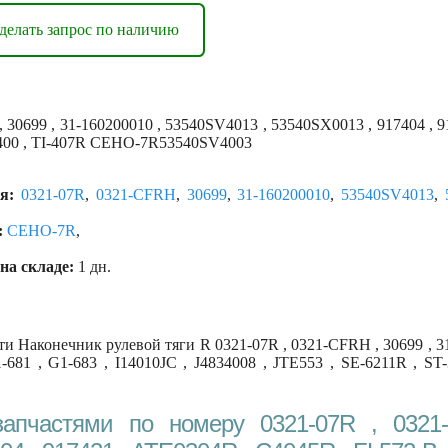
делать запрос по наличию
30699 , 31-160200010 , 53540SV4013 , 53540SX0013 , 917404 , 9
T-3400 , TI-407R CEHO-7R53540SV4003
я:
0321-07R
,
0321-CFRH
,
30699
,
31-160200010
,
53540SV4013
,
:
CEHO-7R
,
на складе:
1 дн.
и Наконечник рулевой тяги R 0321-07R , 0321-CFRH , 30699 , 31
-681 , G1-683 , I14010JC , J4834008 , JTE553 , SE-6211R , S
запчастями по номеру 0321-07R , 0321-