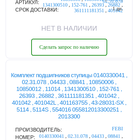
02.31.078
АРТИКУЛ:
1341300510
,
152-761
,
26393
,
26882
,
1 дн.
СРОК ДОСТАВКИ:
361111181351
,
401042
НЕТ В НАЛИЧИИ
Сделать запрос по наличию
Комплект подшипников cтупицы 0140330041 ,
02.31.078 , 04433 , 08841 , 10850006 ,
10850012 , 11014 , 1341300510 , 152-761 ,
26393 , 26882 , 361111181351 , 401042 ,
401042 , 401042L , 401163755 , 43-28031-SX ,
5114 , 5114S , 554016 055812013300251 ,
2013300
FEBI
ПРОИЗВОДИТЕЛЬ:
0140330041
,
02.31.078
,
04433
,
08841
,
НОМЕР: