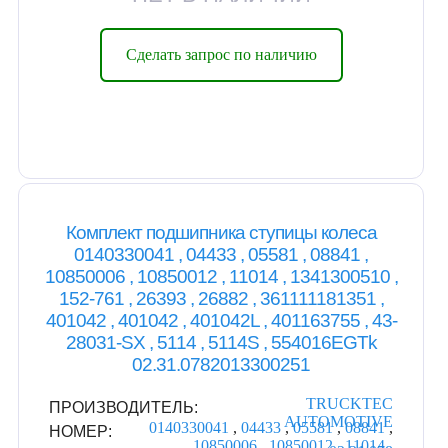
Сделать запрос по наличию
Комплект подшипника ступицы колеса
0140330041 , 04433 , 05581 , 08841 ,
10850006 , 10850012 , 11014 , 1341300510 ,
152-761 , 26393 , 26882 , 361111181351 ,
401042 , 401042 , 401042L , 401163755 , 43-
28031-SX , 5114 , 5114S , 554016EGTk
02.31.0782013300251
TRUCKTEC
ПРОИЗВОДИТЕЛЬ:
AUTOMOTIVE
0140330041
,
04433
,
05581
,
08841
,
НОМЕР:
10850006
,
10850012
,
11014
,