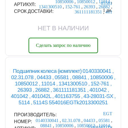
10850006
,
10850012
,
11014
,
05581
АРТИКУЛ:
1341300510
,
152-761
,
26393
,
26882
,
1 дн.
СРОК ДОСТАВКИ:
361111181351
,
401
НЕТ В НАЛИЧИИ
Сделать запрос по наличию
Подшипник колеса (комплект) 0140330041 ,
02.31.078 , 04433 , 05581 , 08841 , 10850006 ,
10850012 , 11014 , 1341300510 , 152-761 ,
26393 , 26882 , 361111181351 , 401042 ,
401042 , 401042L , 401163755 , 43-28031-SX ,
5114 , 5114S 554016EGTk2013300251
EGT
ПРОИЗВОДИТЕЛЬ:
0140330041
,
02.31.078
,
04433
,
05581
,
НОМЕР:
08841
,
10850006
,
10850012
,
11014
,
554016EGTk