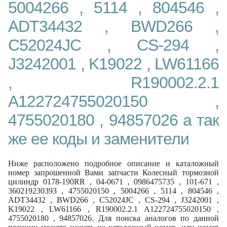
5004266 , 5114 , 804546 ,
ADT34432 , BWD266 ,
C52024JC , CS-294 ,
J3242001 , K19022 , LW61166
, R190002.2.1
A122724755020150 ,
4755020180 , 94857026 а так
же ее коды и заменители
Ниже расположено подробное описание и каталожный
номер запрошенной Вами запчасти Колесный тормозной
цилиндр 0178-190RR , 04-0671 , 0986475735 , 101-671 ,
360219230393 , 4755020150 , 5004266 , 5114 , 804546 ,
ADT34432 , BWD266 , C52024JC , CS-294 , J3242001 ,
K19022 , LW61166 , R190002.2.1 A122724755020150 ,
4755020180 , 94857026. Для поиска аналогов по данной