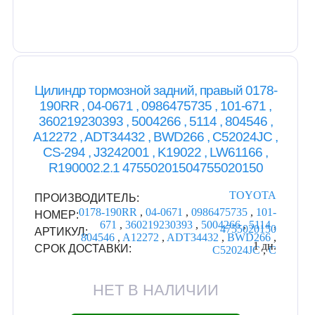
Цилиндр тормозной задний, правый 0178-
190RR , 04-0671 , 0986475735 , 101-671 ,
360219230393 , 5004266 , 5114 , 804546 ,
A12272 , ADT34432 , BWD266 , C52024JC ,
CS-294 , J3242001 , K19022 , LW61166 ,
R190002.2.1 47550201504755020150
TOYOTA
ПРОИЗВОДИТЕЛЬ:
0178-190RR
,
04-0671
,
0986475735
,
101-
НОМЕР:
671
,
360219230393
,
5004266
,
5114
,
4755020150
АРТИКУЛ:
804546
,
A12272
,
ADT34432
,
BWD266
,
1 дн.
СРОК ДОСТАВКИ:
C52024JC
,
C
НЕТ В НАЛИЧИИ