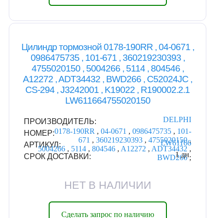
Цилиндр тормозной 0178-190RR , 04-0671 ,
0986475735 , 101-671 , 360219230393 ,
4755020150 , 5004266 , 5114 , 804546 ,
A12272 , ADT34432 , BWD266 , C52024JC ,
CS-294 , J3242001 , K19022 , R190002.2.1
LW611664755020150
DELPHI
ПРОИЗВОДИТЕЛЬ:
0178-190RR
,
04-0671
,
0986475735
,
101-
НОМЕР:
671
,
360219230393
,
4755020150
,
LW61166
АРТИКУЛ:
5004266
,
5114
,
804546
,
A12272
,
ADT34432
,
1 дн.
СРОК ДОСТАВКИ:
BWD266
,
НЕТ В НАЛИЧИИ
Сделать запрос по наличию