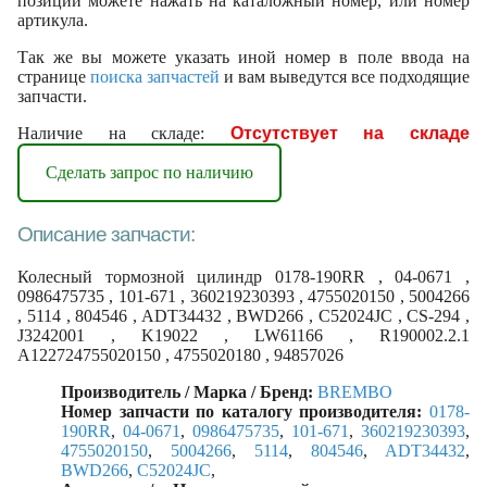
позиции можете нажать на каталожный номер, или номер
артикула.
Так же вы можете указать иной номер в поле ввода на
странице
поиска запчастей
и вам выведутся все подходящие
запчасти.
Наличие на складе:
Отсутствует на складе
Сделать запрос по наличию
Описание запчасти:
Колесный тормозной цилиндр 0178-190RR , 04-0671 ,
0986475735 , 101-671 , 360219230393 , 4755020150 , 5004266
, 5114 , 804546 , ADT34432 , BWD266 , C52024JC , CS-294 ,
J3242001 , K19022 , LW61166 , R190002.2.1
A122724755020150 , 4755020180 , 94857026
Производитель / Марка / Бренд:
BREMBO
Номер запчасти по каталогу производителя:
0178-
190RR
,
04-0671
,
0986475735
,
101-671
,
360219230393
,
4755020150
,
5004266
,
5114
,
804546
,
ADT34432
,
BWD266
,
C52024JC
,