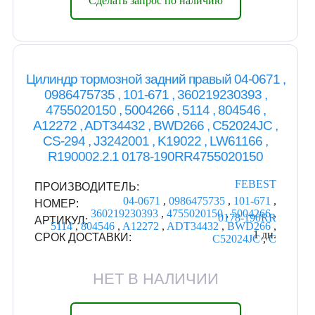
Сделать запрос по наличию
Цилиндр тормозной задний правый 04-0671 ,
0986475735 , 101-671 , 360219230393 ,
4755020150 , 5004266 , 5114 , 804546 ,
A12272 , ADT34432 , BWD266 , C52024JC ,
CS-294 , J3242001 , K19022 , LW61166 ,
R190002.2.1 0178-190RR4755020150
FEBEST
ПРОИЗВОДИТЕЛЬ:
04-0671
,
0986475735
,
101-671
,
НОМЕР:
360219230393
,
4755020150
,
5004266
,
0178-190RR
АРТИКУЛ:
5114
,
804546
,
A12272
,
ADT34432
,
BWD266
,
1 дн.
СРОК ДОСТАВКИ:
C52024JC
,
C
НЕТ В НАЛИЧИИ