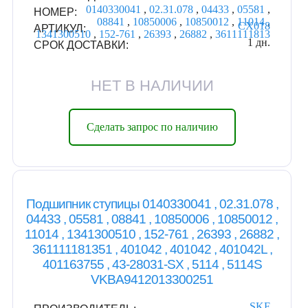
0140330041
,
02.31.078
,
04433
,
05581
,
НОМЕР:
08841
,
10850006
,
10850012
,
11014
,
CX018
АРТИКУЛ:
1341300510
,
152-761
,
26393
,
26882
,
3611111813
1 дн.
СРОК ДОСТАВКИ:
НЕТ В НАЛИЧИИ
Сделать запрос по наличию
Подшипник ступицы 0140330041 , 02.31.078 ,
04433 , 05581 , 08841 , 10850006 , 10850012 ,
11014 , 1341300510 , 152-761 , 26393 , 26882 ,
361111181351 , 401042 , 401042 , 401042L ,
401163755 , 43-28031-SX , 5114 , 5114S
VKBA9412013300251
SKF