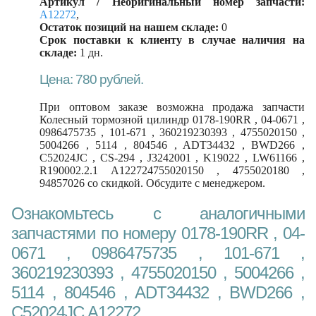
Артикул / Неоригинальный номер запчасти:
A12272
,
Остаток позиций на нашем складе:
0
Срок поставки к клиенту в случае наличия на
складе:
1 дн.
Цена: 780 рублей.
При оптовом заказе возможна продажа запчасти
Колесный тормозной цилиндр 0178-190RR , 04-0671 ,
0986475735 , 101-671 , 360219230393 , 4755020150 ,
5004266 , 5114 , 804546 , ADT34432 , BWD266 ,
C52024JC , CS-294 , J3242001 , K19022 , LW61166 ,
R190002.2.1 A122724755020150 , 4755020180 ,
94857026 со скидкой. Обсудите с менеджером.
Ознакомьтесь с аналогичными
запчастями по номеру 0178-190RR , 04-
0671 , 0986475735 , 101-671 ,
360219230393 , 4755020150 , 5004266 ,
5114 , 804546 , ADT34432 , BWD266 ,
C52024JC A12272