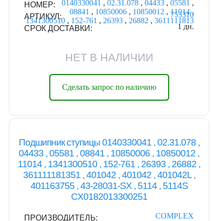
0140330041
,
02.31.078
,
04433
,
05581
,
НОМЕР:
08841
,
10850006
,
10850012
,
11014
,
753310
АРТИКУЛ:
1341300510
,
152-761
,
26393
,
26882
,
3611111813
1 дн.
СРОК ДОСТАВКИ:
НЕТ В НАЛИЧИИ
Сделать запрос по наличию
Подшипник ступицы 0140330041 , 02.31.078 ,
04433 , 05581 , 08841 , 10850006 , 10850012 ,
11014 , 1341300510 , 152-761 , 26393 , 26882 ,
361111181351 , 401042 , 401042 , 401042L ,
401163755 , 43-28031-SX , 5114 , 5114S
CX0182013300251
COMPLEX
ПРОИЗВОДИТЕЛЬ: