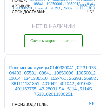
НОМЕР:
08841
,
10850006
,
10850012
,
11014
,
713667370
АРТИКУЛ:
1341300510
,
152-761
,
26393
,
26882
,
3611111813
1 дн.
СРОК ДОСТАВКИ:
НЕТ В НАЛИЧИИ
Сделать запрос по наличию
Подшипник ступицы 0140330041 , 02.31.078 ,
04433 , 05581 , 08841 , 10850006 , 10850012 ,
11014 , 1341300510 , 152-761 , 26393 , 26882 ,
361111181351 , 401042 , 401042 , 401042L ,
401163755 , 43-28031-SX , 5114 , 5114S
7533102013300251
NK
ПРОИЗВОДИТЕЛЬ: