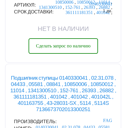
10850006
,
10850012
,
11014
,
0140330041
АРТИКУЛ:
1341300510
,
152-761
,
26393
,
26882
,
1 дн.
СРОК ДОСТАВКИ:
361111181351
,
401042
,
НЕТ В НАЛИЧИИ
Сделать запрос по наличию
Подшипник ступицы 0140330041 , 02.31.078 ,
04433 , 05581 , 08841 , 10850006 , 10850012 ,
11014 , 1341300510 , 152-761 , 26393 , 26882 ,
361111181351 , 401042 , 401042 , 401042L ,
401163755 , 43-28031-SX , 5114 , 5114S
7136673702013300251
FAG
ПРОИЗВОДИТЕЛЬ:
0140330041
,
02.31.078
,
04433
,
05581
,