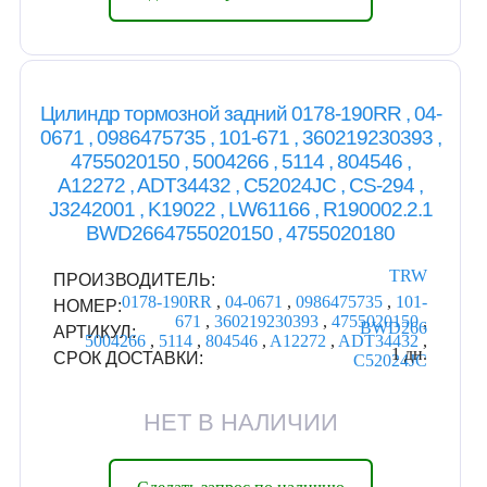
Цилиндр тормозной задний 0178-190RR , 04-
0671 , 0986475735 , 101-671 , 360219230393 ,
4755020150 , 5004266 , 5114 , 804546 ,
A12272 , ADT34432 , C52024JC , CS-294 ,
J3242001 , K19022 , LW61166 , R190002.2.1
BWD2664755020150 , 4755020180
TRW
ПРОИЗВОДИТЕЛЬ:
0178-190RR
,
04-0671
,
0986475735
,
101-
НОМЕР:
671
,
360219230393
,
4755020150
,
BWD266
АРТИКУЛ:
5004266
,
5114
,
804546
,
A12272
,
ADT34432
,
1 дн.
СРОК ДОСТАВКИ:
C52024JC
НЕТ В НАЛИЧИИ