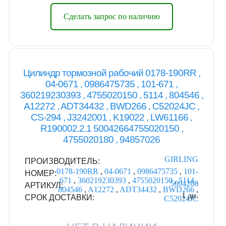
Сделать запрос по наличию
Цилиндр тормозной рабочий 0178-190RR ,
04-0671 , 0986475735 , 101-671 ,
360219230393 , 4755020150 , 5114 , 804546 ,
A12272 , ADT34432 , BWD266 , C52024JC ,
CS-294 , J3242001 , K19022 , LW61166 ,
R190002.2.1 50042664755020150 ,
4755020180 , 94857026
GIRLING
ПРОИЗВОДИТЕЛЬ:
0178-190RR
,
04-0671
,
0986475735
,
101-
НОМЕР:
671
,
360219230393
,
4755020150
,
5114
,
5004266
АРТИКУЛ:
804546
,
A12272
,
ADT34432
,
BWD266
,
1 дн.
СРОК ДОСТАВКИ:
C52024JC