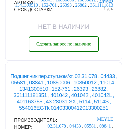
401042
АРТИКУЛ:
1341300510
,
152-761
,
26393
,
26882
,
3611111813
1 дн.
СРОК ДОСТАВКИ:
НЕТ В НАЛИЧИИ
Сделать запрос по наличию
Подшипник пер.ступ.ком/кт. 02.31.078 , 04433 ,
05581 , 08841 , 10850006 , 10850012 , 11014 ,
1341300510 , 152-761 , 26393 , 26882 ,
361111181351 , 401042 , 401042 , 401042L ,
401163755 , 43-28031-SX , 5114 , 5114S ,
554016EGTk 01403300412013300251
MEYLE
ПРОИЗВОДИТЕЛЬ:
02.31.078
,
04433
,
05581
,
08841
,
НОМЕР: