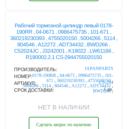
Рабочий тормозной цилиндр левый 0178-
190RR , 04-0671 , 0986475735 , 101-671 ,
360219230393 , 4755020150 , 5004266 , 5114 ,
804546 , A12272 , ADT34432 , BWD266 ,
C52024JC , J3242001 , K19022 , LW61166 ,
R190002.2.1 CS-2944755020150
JAPANPARTS
ПРОИЗВОДИТЕЛЬ:
0178-190RR
,
04-0671
,
0986475735
,
101-
НОМЕР:
671
,
360219230393
,
4755020150
,
CS-294
АРТИКУЛ:
5004266
,
5114
,
804546
,
A12272
,
ADT34432
,
1 дн.
СРОК ДОСТАВКИ:
BWD266
,
НЕТ В НАЛИЧИИ
Сделать запрос по наличию