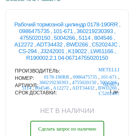
Рабочий тормозной цилиндр 0178-190RR ,
0986475735 , 101-671 , 360219230393 ,
4755020150 , 5004266 , 5114 , 804546 ,
A12272 , ADT34432 , BWD266 , C52024JC ,
CS-294 , J3242001 , K19022 , LW61166 ,
R190002.2.1 04-06714755020150
METELLI
ПРОИЗВОДИТЕЛЬ:
0178-190RR
,
0986475735
,
101-671
,
НОМЕР:
360219230393
,
4755020150
,
5004266
,
04-0671
АРТИКУЛ:
5114
,
804546
,
A12272
,
ADT34432
,
BWD266
,
1 дн.
СРОК ДОСТАВКИ:
C52024JC
НЕТ В НАЛИЧИИ
Сделать запрос по наличию