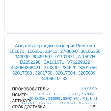
Амортизатор подвески (серия Premium)
101671 , 106356 , 23411 , 27-380-0 , 30106356
, 343090 , 60481597 , 91101671 , A-1597H ,
D2252298 , SA101671 , V76229822
443050266421 , 273800 , 284529 , 3201756 ,
32017568 , 3201758 , 32017584 , 3205609 ,
3206610 , 32
KAYABA
ПРОИЗВОДИТЕЛЬ:
101671
,
106356
,
23411
,
27-380-0
,
НОМЕР:
30106356
,
343090
,
60481597
,
91101671
443050
АРТИКУЛ:
,
A-1597H
,
D2252298
,
SA101671
,
V76229822
1 дн.
СРОК ДОСТАВКИ: