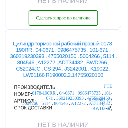
НЕТ В НАЛИЧИИ
Сделать запрос по наличию
Цилиндр тормозной рабочий правый 0178-
190RR , 04-0671 , 0986475735 , 101-671 ,
360219230393 , 4755020150 , 5004266 , 5114 ,
804546 , A12272 , ADT34432 , BWD266 ,
C52024JC , CS-294 , J3242001 , K19022 ,
LW61166 R190002.2.14755020150
FTE
ПРОИЗВОДИТЕЛЬ:
0178-190RR
,
04-0671
,
0986475735
,
101-
НОМЕР:
671
,
360219230393
,
4755020150
,
R190002.2.1
АРТИКУЛ:
5004266
,
5114
,
804546
,
A12272
,
ADT34432
,
1 дн.
СРОК ДОСТАВКИ:
BWD266
,
НЕТ В НАЛИЧИИ