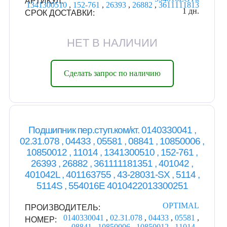
АРТИКУЛ:
1341300510
,
152-761
,
26393
,
26882
,
3611111813
1 дн.
СРОК ДОСТАВКИ:
НЕТ В НАЛИЧИИ
Сделать запрос по наличию
Подшипник пер.ступ.ком/кт. 0140330041 ,
02.31.078 , 04433 , 05581 , 08841 , 10850006 ,
10850012 , 11014 , 1341300510 , 152-761 ,
26393 , 26882 , 361111181351 , 401042 ,
401042L , 401163755 , 43-28031-SX , 5114 ,
5114S , 554016E 4010422013300251
OPTIMAL
ПРОИЗВОДИТЕЛЬ:
0140330041
,
02.31.078
,
04433
,
05581
,
НОМЕР:
08841
,
10850006
,
10850012
,
11014
,