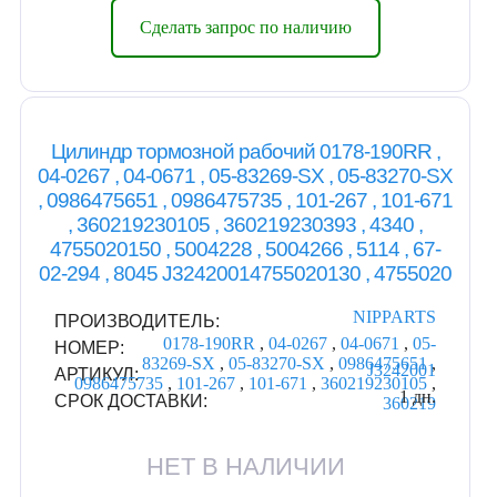
Сделать запрос по наличию
Цилиндр тормозной рабочий 0178-190RR ,
04-0267 , 04-0671 , 05-83269-SX , 05-83270-SX
, 0986475651 , 0986475735 , 101-267 , 101-671
, 360219230105 , 360219230393 , 4340 ,
4755020150 , 5004228 , 5004266 , 5114 , 67-
02-294 , 8045 J32420014755020130 , 4755020
NIPPARTS
ПРОИЗВОДИТЕЛЬ:
0178-190RR
,
04-0267
,
04-0671
,
05-
НОМЕР:
83269-SX
,
05-83270-SX
,
0986475651
,
J3242001
АРТИКУЛ:
0986475735
,
101-267
,
101-671
,
360219230105
,
1 дн.
СРОК ДОСТАВКИ:
360219
НЕТ В НАЛИЧИИ