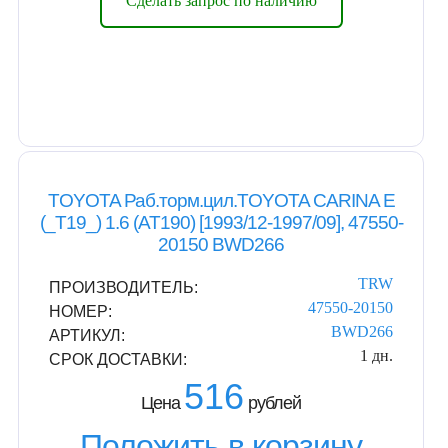
Сделать запрос по наличию
TOYOTA Раб.торм.цил.TOYOTA CARINA E
(_T19_) 1.6 (AT190) [1993/12-1997/09], 47550-
20150 BWD266
TRW
ПРОИЗВОДИТЕЛЬ:
47550-20150
НОМЕР:
BWD266
АРТИКУЛ:
1 дн.
СРОК ДОСТАВКИ:
516
Цена
рублей
Положить в корзину