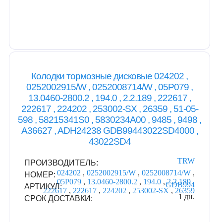
Колодки тормозные дисковые 024202 ,
0252002915/W , 0252008714/W , 05P079 ,
13.0460-2800.2 , 194.0 , 2.2.189 , 222617 ,
222617 , 224202 , 253002-SX , 26359 , 51-05-
598 , 58215341S0 , 5830234A00 , 9485 , 9498 ,
A36627 , ADH24238 GDB99443022SD4000 ,
43022SD4
TRW
ПРОИЗВОДИТЕЛЬ:
024202
,
0252002915/W
,
0252008714/W
,
НОМЕР:
05P079
,
13.0460-2800.2
,
194.0
,
2.2.189
,
GDB994
АРТИКУЛ:
222617
,
222617
,
224202
,
253002-SX
,
26359
1 дн.
СРОК ДОСТАВКИ: