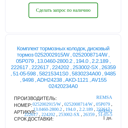
Сделать запрос по наличию
Комплект тормозных колодок, дисковый
тормоз 0252002915/W , 0252008714/W ,
05P079 , 13.0460-2800.2 , 194.0 , 2.2.189 ,
222617 , 222617 , 224202 , 253002-SX , 26359
, 51-05-598 , 58215341S0 , 5830234A00 , 9485
, 9498 , ADH24238 , AKD-1121 , AV155
02420234A0
REMSA
ПРОИЗВОДИТЕЛЬ:
0252002915/W
,
0252008714/W
,
05P079
,
НОМЕР:
13.0460-2800.2
,
194.0
,
2.2.189
,
222617
,
024202
АРТИКУЛ:
222617
,
224202
,
253002-SX
,
26359
,
51-05-5
1 дн.
СРОК ДОСТАВКИ: