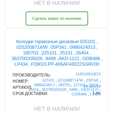
НЕТ В НАЛИЧИИ
Сделать запрос по наличию
Колодки тормозные дисковые 025101 ,
0252008714/W , 05P341 , 0986424013 ,
180703 , 225101 , 25101 , 26454 ,
363700205028 , 9498 , AKD-1121 , GDB486 ,
LP434 , P28015 PP-406AF43022SG9V00
JAPANPARTS
ПРОИЗВОДИТЕЛЬ:
025101
,
0252008714/W
,
05P341
,
НОМЕР:
0986424013
,
180703
,
225101
,
25101
,
PP-406AF
АРТИКУЛ:
26454
,
363700205028
,
9498
,
AKD-1121
,
1 дн.
СРОК ДОСТАВКИ:
GDB486
,
LP434
НЕТ В НАЛИЧИИ