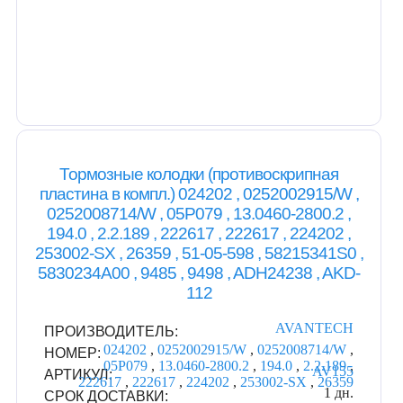
Тормозные колодки (противоскрипная
пластина в компл.) 024202 , 0252002915/W ,
0252008714/W , 05P079 , 13.0460-2800.2 ,
194.0 , 2.2.189 , 222617 , 222617 , 224202 ,
253002-SX , 26359 , 51-05-598 , 58215341S0 ,
5830234A00 , 9485 , 9498 , ADH24238 , AKD-
112
AVANTECH
ПРОИЗВОДИТЕЛЬ:
024202
,
0252002915/W
,
0252008714/W
,
НОМЕР:
05P079
,
13.0460-2800.2
,
194.0
,
2.2.189
,
AV155
АРТИКУЛ:
222617
,
222617
,
224202
,
253002-SX
,
26359
1 дн.
СРОК ДОСТАВКИ: