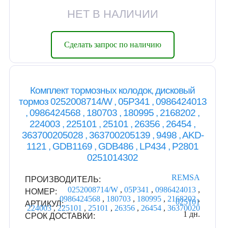
НЕТ В НАЛИЧИИ
Сделать запрос по наличию
Комплект тормозных колодок, дисковый
тормоз 0252008714/W , 05P341 , 0986424013
, 0986424568 , 180703 , 180995 , 2168202 ,
224003 , 225101 , 25101 , 26356 , 26454 ,
363700205028 , 363700205139 , 9498 , AKD-
1121 , GDB1169 , GDB486 , LP434 , P2801
0251014302
REMSA
ПРОИЗВОДИТЕЛЬ:
0252008714/W
,
05P341
,
0986424013
,
НОМЕР:
0986424568
,
180703
,
180995
,
2168202
,
025101
АРТИКУЛ:
224003
,
225101
,
25101
,
26356
,
26454
,
36370020
1 дн.
СРОК ДОСТАВКИ: