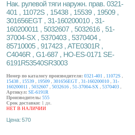
Нак. рулевой тяги наружн. прав. 0321-
401 , 11072S , 15438 , 15539 , 19509 ,
301656EGT , 31-160200010 , 31-
160200011 , 5032607 , 5032616 , 51-
37004-SX , 5370403 , 5370404 ,
85710005 , 917423 , ATE0301R ,
C4046R , G1-687 , HO-ES-0171 SE-
6191R53540SR3003
Номер по каталогу производителя:
0321-401
,
11072S
,
15438
,
15539
,
19509
,
301656EGT
,
31-160200010
,
31-
160200011
,
5032607
,
5032616
,
51-37004-SX
,
5370403
,
Артикул:
SE-6191R
Производитель:
555
Срок доставки:
1 дн.
НЕТ В НАЛИЧИИ
Цена: 570