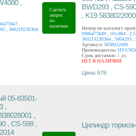
W4080 ,
BWD293 , CS-590
Сделать
, K19 583802200
запрос
по
86475847
,
наличию
Номер по каталогу прои
585
,
360219230364
0986475849
,
101-884
,
2.5
360219230364
,
5004293
,
Артикул:
5838022000
Производитель:
HYUNDA
Срок доставки:
1 дн.
НЕТ В НАЛИЧИИ
Цена: 578
й 05-83501-
3 ,
5838028001 ,
0 , CS-599 ,
Цилиндр тормозн
62014