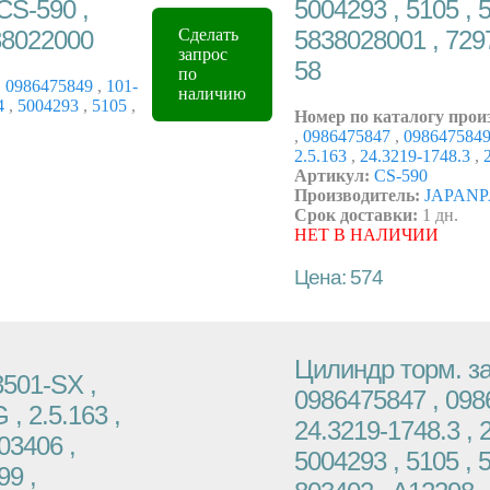
CS-590 ,
5004293 , 5105 , 
38022000
5838028001 , 729
Сделать
запрос
58
по
,
0986475849
,
101-
наличию
4
,
5004293
,
5105
,
Номер по каталогу прои
,
0986475847
,
098647584
2.5.163
,
24.3219-1748.3
,
2
Артикул:
CS-590
Производитель:
JAPANP
Срок доставки:
1 дн.
НЕТ В НАЛИЧИИ
Цена: 574
Цилиндр торм. за
501-SX ,
0986475847 , 0986
, 2.5.163 ,
24.3219-1748.3 , 
03406 ,
5004293 , 5105 , 
99 ,