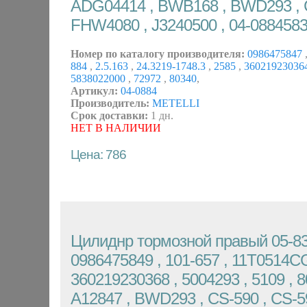
ADG04414 , BWB168 , BWD293 , 
FHW4080 , J3240500 , 04-088458
Номер по каталогу производителя:
0986475847
884
,
2.5.163
,
24.3219-1748.3
,
2585
,
36021923036
5838022000
,
72972
,
80340
,
Артикул:
04-0884
Производитель:
METELLI
Срок доставки:
1 дн.
НЕТ В НАЛИЧИИ
Цена: 786
Цилиднр тормозной правый 05-83
0986475849 , 101-657 , 11T0514CG 
360219230368 , 5004293 , 5109 , 8
A12847 , BWD293 , CS-590 , CS-5