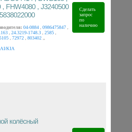
 , FHW4080 , J3240500
Сделать
05838022000
запрос
по
наличию
зводителя:
04-0884
,
0986475847
,
.163
,
24.3219-1748.3
,
2585
,
5105
,
72972
,
803402
,
,
I/KIA
ой колёсный