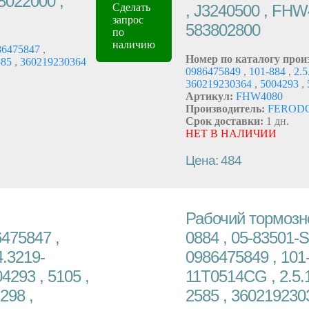
8022000 ,
, J3240500 , FHW
Сделать
запрос
583802800
по
наличию
86475847
,
Номер по каталогу прои
585
,
360219230364
0986475849
,
101-884
,
2.5
360219230364
,
5004293
,
Артикул:
FHW4080
Производитель:
FEROD
Срок доставки:
1 дн.
НЕТ В НАЛИЧИИ
Цена: 484
Рабочий тормозн
475847 ,
0884 , 05-83501-S
4.3219-
0986475849 , 101-
4293 , 5105 ,
11T0514CG , 2.5.1
298 ,
2585 , 360219230