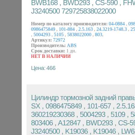
BWB168 , BWD293 , CS-590 , FH
J3240500 729725838022000
Номер по каталогу производителя:
04-0884
,
09
0986475849
,
101-884
,
2.5.163
,
24.3219-1748.3
,
2
,
5004293
,
5105
,
5838022000
,
803
,
Артикул:
72972
Производитель:
ABS
Срок доставки:
1 дн.
НЕТ В НАЛИЧИИ
Цена: 466
Цилиндр тормозной задний правы
SX , 0986475849 , 101-657 , 2.5.16
360219230368 , 5004293 , 5109 , 
803406 , A12847 , BWD293 , CS-59
J3240500 , K19036 , K19046 , LW