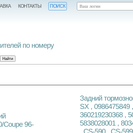
ТАВКА
КОНТАКТЫ
ПОИСК
нителей по номеру
Задний тормозно
SX , 0986475849 ,
360219230368 , 50
ий
5838028001 , 803
0/Coupe 96-
, CS-590 , CS-599