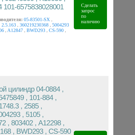
4 101-6575838028001
Сделать
запрос
по
зводителя:
05-83501-SX
,
наличию
,
2.5.163
,
360219230368
,
5004293
06
,
A12847
,
BWD293
,
CS-590
,
й цилиндр 04-0884 ,
475849 , 101-884 ,
1748.3 , 2585 ,
04293 , 5105 ,
2 , 803402 , A12298 ,
68 , BWD293 , CS-590