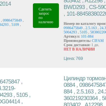
803402 , A12298 
62014
BWD293 , CS-590
Сделать
, 101-8845838022
запрос
по
X
,
0986475849
,
наличию
Номер по каталогу прои
04293
,
5109
,
0986475849
,
2.5.163
,
24.
5004293
,
5105
,
58380220
Артикул:
101-884
Производитель:
CIFAM
Срок доставки:
1 дн.
НЕТ В НАЛИЧИИ
Цена: 769
Цилиндр тормозно
6475847 ,
0884 , 0986475847
4.3219-
884 , 2.5.163 , 24
4293 , 5105 ,
360219230364 , 50
DG04414 ,
803402 , A12298 