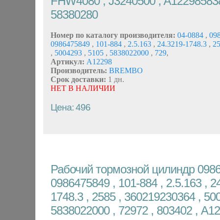
FHW4080 , J3240500 , A12298583
58380280
Номер по каталогу производителя:
04-0884
,
09
0986475849
,
101-884
,
2.5.163
,
24.3219-1748.3
,
2
,
5004293
,
5105
,
5838022000
,
729
,
Артикул:
A12298
Производитель:
BREMBO
Срок доставки:
1 дн.
НЕТ В НАЛИЧИИ
Цена: 496
Рабочий тормозной цилиндр 0986
0986475849 , 101-884 , 2.5.163 , 2
1748.3 , 2585 , 360219230364 , 500
5838022000 , 72972 , 803402 , A12