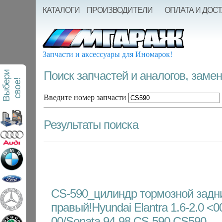
КАТАЛОГИ
ПРОИЗВОДИТЕЛИ
ОПЛАТА И ДОС
Запчасти и аксессуары для Иномарок!
Поиск запчастей и аналогов, заме
В
ы
б
е
р
и
с
в
о
е
!
Введите номер запчасти
Результаты поиска
CS-590_цилиндр тормозной задн
правый!Hyundai Elantra 1.6-2.0 <0
00/Sonata 94-98 CS-590 CS590