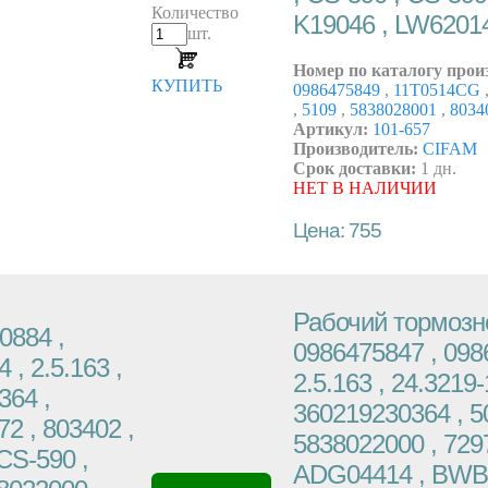
Количество
K19046 , LW6201
шт.
Номер по каталогу прои
КУПИТЬ
0986475849
,
11T0514CG
,
5109
,
5838028001
,
8034
Артикул:
101-657
Производитель:
CIFAM
Срок доставки:
1 дн.
НЕТ В НАЛИЧИИ
Цена: 755
Рабочий тормозно
0884 ,
0986475847 , 0986
 , 2.5.163 ,
2.5.163 , 24.3219-
364 ,
360219230364 , 50
72 , 803402 ,
5838022000 , 7297
CS-590 ,
ADG04414 , BWB1