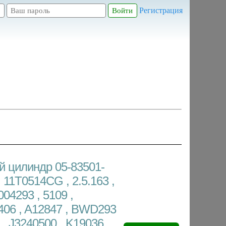
Регистрация
й цилиндр 05-83501-
 11T0514CG , 2.5.163 ,
04293 , 5109 ,
406 , A12847 , BWD293
 , J3240500 , K19036 ,