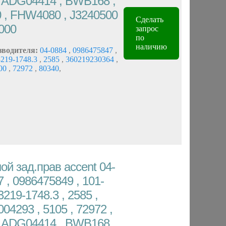
, ADG04414 , BWB168 ,
 , FHW4080 , J3240500
Сделать
000
запрос
по
наличию
зводителя:
04-0884
,
0986475847
,
3219-1748.3
,
2585
,
360219230364
,
00
,
72972
,
80340
,
й зад.прав accent 04-
 , 0986475849 , 101-
.3219-1748.3 , 2585 ,
04293 , 5105 , 72972 ,
, ADG04414 , BWB168 ,