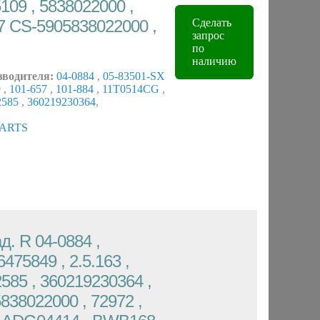
5109 , 5838022000 ,
7 CS-5905838022000 ,
Сделать
запрос
по
наличию
зводителя:
04-0884
,
05-83501-SX
9
,
101-657
,
101-884
,
11T0514CG
,
585
,
360219230364
,
ARTS
д. R 04-0884 ,
475849 , 2.5.163 ,
2585 , 360219230364 ,
5838022000 , 72972 ,