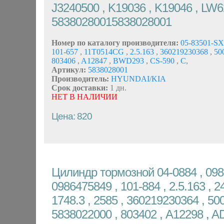
J3240500 , K19036 , K19046 , LW
58380280015838028001
Номер по каталогу производителя:
05-83501-S
101-657
,
11T0514CG
,
2.5.163
,
360219230368
,
50
803406
,
A12847
,
BWD293
,
CS-590
,
C
,
Артикул:
5838028001
Производитель:
HYUNDAI/KIA
Срок доставки:
1 дн.
НЕТ В НАЛИЧИИ
Цена: 820
Цилиндр тормозной 04-0884 , 098
0986475849 , 101-884 , 2.5.163 , 2
1748.3 , 2585 , 360219230364 , 500
5838022000 , 803402 , A12298 , A