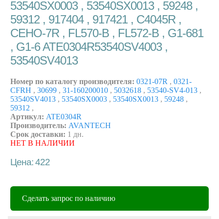
53540SX0003 , 53540SX0013 , 59248 ,
59312 , 917404 , 917421 , C4045R ,
CEHO-7R , FL570-B , FL572-B , G1-681
, G1-6 ATE0304R53540SV4003 ,
53540SV4013
Номер по каталогу производителя:
0321-07R
,
0321-
CFRH
,
30699
,
31-160200010
,
5032618
,
53540-SV4-013
,
53540SV4013
,
53540SX0003
,
53540SX0013
,
59248
,
59312
,
Артикул:
ATE0304R
Производитель:
AVANTECH
Срок доставки:
1 дн.
НЕТ В НАЛИЧИИ
Цена: 422
Сделать запрос по наличию