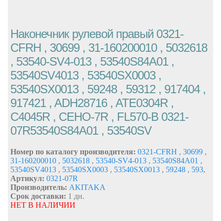
Наконечник рулевой правый 0321-
CFRH , 30699 , 31-160200010 , 5032618
, 53540-SV4-013 , 53540S84A01 ,
53540SV4013 , 53540SX0003 ,
53540SX0013 , 59248 , 59312 , 917404 ,
917421 , ADH28716 , ATE0304R ,
C4045R , CEHO-7R , FL570-B 0321-
07R53540S84A01 , 53540SV
Номер по каталогу производителя:
0321-CFRH
,
30699
,
31-160200010
,
5032618
,
53540-SV4-013
,
53540S84A01
,
53540SV4013
,
53540SX0003
,
53540SX0013
,
59248
,
593
,
Артикул:
0321-07R
Производитель:
AKITAKA
Срок доставки:
1 дн.
НЕТ В НАЛИЧИИ