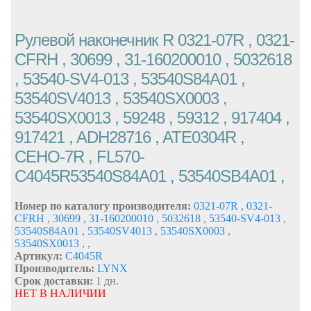
Рулевой наконечник R 0321-07R , 0321-
CFRH , 30699 , 31-160200010 , 5032618
, 53540-SV4-013 , 53540S84A01 ,
53540SV4013 , 53540SX0003 ,
53540SX0013 , 59248 , 59312 , 917404 ,
917421 , ADH28716 , ATE0304R ,
CEHO-7R , FL570-
C4045R53540S84A01 , 53540SB4A01 ,
Номер по каталогу производителя:
0321-07R
,
0321-
CFRH
,
30699
,
31-160200010
,
5032618
,
53540-SV4-013
,
53540S84A01
,
53540SV4013
,
53540SX0003
,
53540SX0013
,
,
Артикул:
C4045R
Производитель:
LYNX
Срок доставки:
1 дн.
НЕТ В НАЛИЧИИ