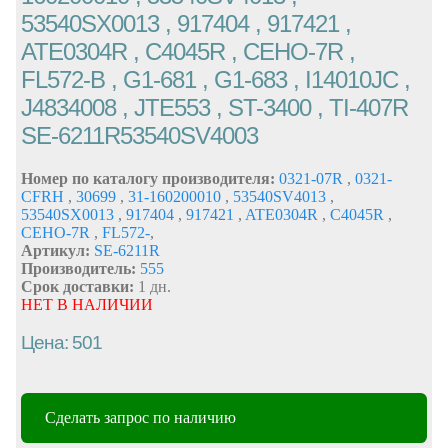
53540SX0013 , 917404 , 917421 ,
ATE0304R , C4045R , CEHO-7R ,
FL572-B , G1-681 , G1-683 , I14010JC ,
J4834008 , JTE553 , ST-3400 , TI-407R
SE-6211R53540SV4003
Номер по каталогу производителя:
0321-07R
,
0321-
CFRH
,
30699
,
31-160200010
,
53540SV4013
,
53540SX0013
,
917404
,
917421
,
ATE0304R
,
C4045R
,
CEHO-7R
,
FL572-
,
Артикул:
SE-6211R
Производитель:
555
Срок доставки:
1 дн.
НЕТ В НАЛИЧИИ
Цена: 501
Сделать запрос по наличию