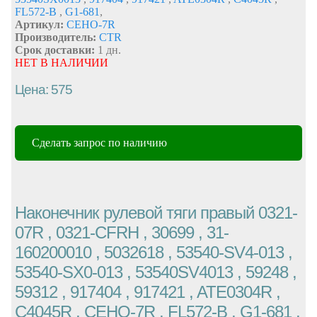
FL572-B
,
G1-681
,
Артикул:
CEHO-7R
Производитель:
CTR
Срок доставки:
1 дн.
НЕТ В НАЛИЧИИ
Цена: 575
Сделать запрос по наличию
Наконечник рулевой тяги правый 0321-
07R , 0321-CFRH , 30699 , 31-
160200010 , 5032618 , 53540-SV4-013 ,
53540-SX0-013 , 53540SV4013 , 59248 ,
59312 , 917404 , 917421 , ATE0304R ,
C4045R , CEHO-7R , FL572-B , G1-681 ,