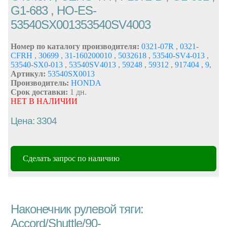
G1-683 , HO-ES-
53540SX001353540SV4003
Номер по каталогу производителя:
0321-07R
,
0321-
CFRH
,
30699
,
31-160200010
,
5032618
,
53540-SV4-013
,
53540-SX0-013
,
53540SV4013
,
59248
,
59312
,
917404
,
9
,
Артикул:
53540SX0013
Производитель:
HONDA
Срок доставки:
1 дн.
НЕТ В НАЛИЧИИ
Цена: 3304
Сделать запрос по наличию
Наконечник рулевой тяги:
Accord/Shuttle/90-