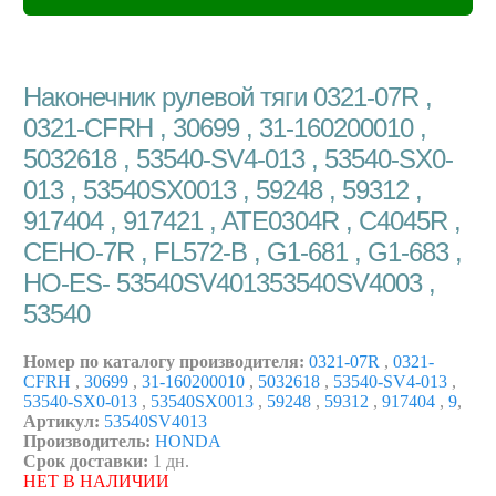
Наконечник рулевой тяги 0321-07R ,
0321-CFRH , 30699 , 31-160200010 ,
5032618 , 53540-SV4-013 , 53540-SX0-
013 , 53540SX0013 , 59248 , 59312 ,
917404 , 917421 , ATE0304R , C4045R ,
CEHO-7R , FL572-B , G1-681 , G1-683 ,
HO-ES- 53540SV401353540SV4003 ,
53540
Номер по каталогу производителя:
0321-07R
,
0321-
CFRH
,
30699
,
31-160200010
,
5032618
,
53540-SV4-013
,
53540-SX0-013
,
53540SX0013
,
59248
,
59312
,
917404
,
9
,
Артикул:
53540SV4013
Производитель:
HONDA
Срок доставки:
1 дн.
НЕТ В НАЛИЧИИ