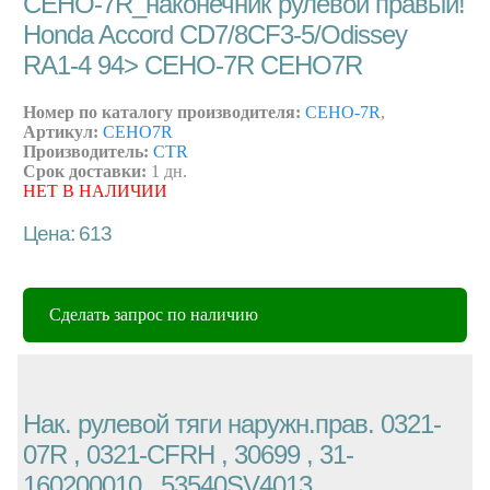
CEHO-7R_наконечник рулевой правый!
Honda Accord CD7/8CF3-5/Odissey
RA1-4 94> CEHO-7R CEHO7R
Номер по каталогу производителя:
CEHO-7R
,
Артикул:
CEHO7R
Производитель:
CTR
Срок доставки:
1 дн.
НЕТ В НАЛИЧИИ
Цена: 613
Сделать запрос по наличию
Нак. рулевой тяги наружн.прав. 0321-
07R , 0321-CFRH , 30699 , 31-
160200010 , 53540SV4013 ,