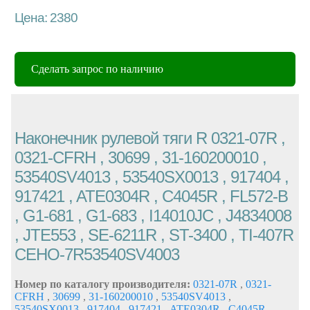
Цена: 2380
Сделать запрос по наличию
Наконечник рулевой тяги R 0321-07R ,
0321-CFRH , 30699 , 31-160200010 ,
53540SV4013 , 53540SX0013 , 917404 ,
917421 , ATE0304R , C4045R , FL572-B
, G1-681 , G1-683 , I14010JC , J4834008
, JTE553 , SE-6211R , ST-3400 , TI-407R
CEHO-7R53540SV4003
Номер по каталогу производителя:
0321-07R
,
0321-
CFRH
,
30699
,
31-160200010
,
53540SV4013
,
53540SX0013
,
917404
,
917421
,
ATE0304R
,
C4045R
,