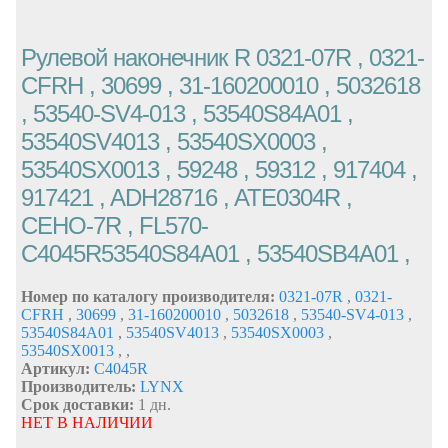
Рулевой наконечник R 0321-07R , 0321-
CFRH , 30699 , 31-160200010 , 5032618
, 53540-SV4-013 , 53540S84A01 ,
53540SV4013 , 53540SX0003 ,
53540SX0013 , 59248 , 59312 , 917404 ,
917421 , ADH28716 , ATE0304R ,
CEHO-7R , FL570-
C4045R53540S84A01 , 53540SB4A01 ,
Номер по каталогу производителя:
0321-07R
,
0321-
CFRH
,
30699
,
31-160200010
,
5032618
,
53540-SV4-013
,
53540S84A01
,
53540SV4013
,
53540SX0003
,
53540SX0013
,
,
Артикул:
C4045R
Производитель:
LYNX
Срок доставки:
1 дн.
НЕТ В НАЛИЧИИ