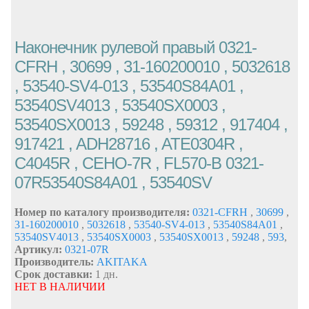
Наконечник рулевой правый 0321-
CFRH , 30699 , 31-160200010 , 5032618
, 53540-SV4-013 , 53540S84A01 ,
53540SV4013 , 53540SX0003 ,
53540SX0013 , 59248 , 59312 , 917404 ,
917421 , ADH28716 , ATE0304R ,
C4045R , CEHO-7R , FL570-B 0321-
07R53540S84A01 , 53540SV
Номер по каталогу производителя:
0321-CFRH
,
30699
,
31-160200010
,
5032618
,
53540-SV4-013
,
53540S84A01
,
53540SV4013
,
53540SX0003
,
53540SX0013
,
59248
,
593
,
Артикул:
0321-07R
Производитель:
AKITAKA
Срок доставки:
1 дн.
НЕТ В НАЛИЧИИ