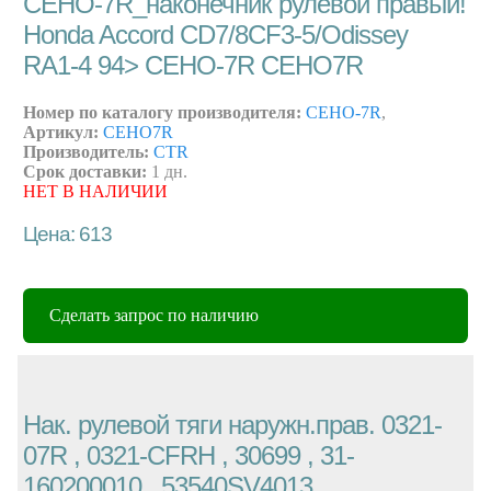
CEHO-7R_наконечник рулевой правый!
Honda Accord CD7/8CF3-5/Odissey
RA1-4 94> CEHO-7R CEHO7R
Номер по каталогу производителя:
CEHO-7R
,
Артикул:
CEHO7R
Производитель:
CTR
Срок доставки:
1 дн.
НЕТ В НАЛИЧИИ
Цена: 613
Сделать запрос по наличию
Нак. рулевой тяги наружн.прав. 0321-
07R , 0321-CFRH , 30699 , 31-
160200010 , 53540SV4013 ,