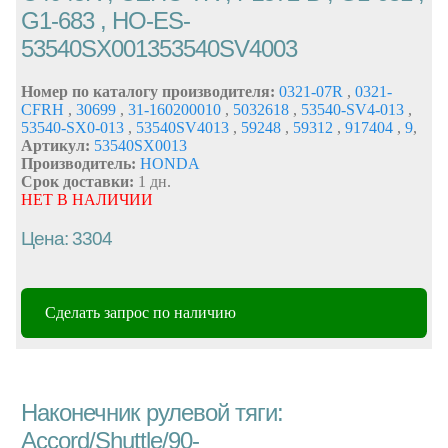
G1-683 , HO-ES-
53540SX001353540SV4003
Номер по каталогу производителя:
0321-07R
,
0321-
CFRH
,
30699
,
31-160200010
,
5032618
,
53540-SV4-013
,
53540-SX0-013
,
53540SV4013
,
59248
,
59312
,
917404
,
9
,
Артикул:
53540SX0013
Производитель:
HONDA
Срок доставки:
1 дн.
НЕТ В НАЛИЧИИ
Цена: 3304
Сделать запрос по наличию
Наконечник рулевой тяги:
Accord/Shuttle/90-