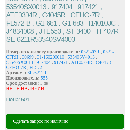
53540SX0013 , 917404 , 917421 ,
ATE0304R , C4045R , CEHO-7R ,
FL572-B , G1-681 , G1-683 , I14010JC ,
J4834008 , JTE553 , ST-3400 , TI-407R
SE-6211R53540SV4003
Номер по каталогу производителя:
0321-07R
,
0321-
CFRH
,
30699
,
31-160200010
,
53540SV4013
,
53540SX0013
,
917404
,
917421
,
ATE0304R
,
C4045R
,
CEHO-7R
,
FL572-
,
Артикул:
SE-6211R
Производитель:
555
Срок доставки:
1 дн.
НЕТ В НАЛИЧИИ
Цена: 501
Сделать запрос по наличию