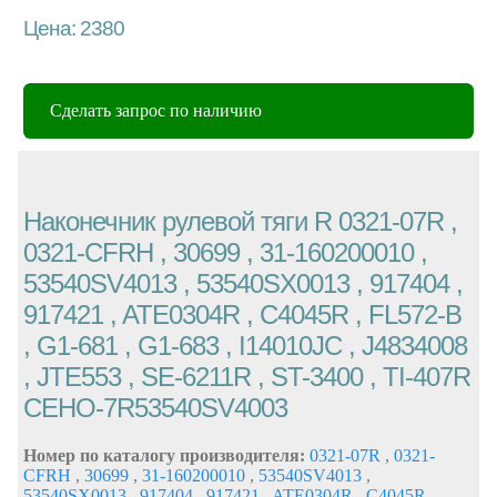
Цена: 2380
Сделать запрос по наличию
Наконечник рулевой тяги R 0321-07R ,
0321-CFRH , 30699 , 31-160200010 ,
53540SV4013 , 53540SX0013 , 917404 ,
917421 , ATE0304R , C4045R , FL572-B
, G1-681 , G1-683 , I14010JC , J4834008
, JTE553 , SE-6211R , ST-3400 , TI-407R
CEHO-7R53540SV4003
Номер по каталогу производителя:
0321-07R
,
0321-
CFRH
,
30699
,
31-160200010
,
53540SV4013
,
53540SX0013
,
917404
,
917421
,
ATE0304R
,
C4045R
,