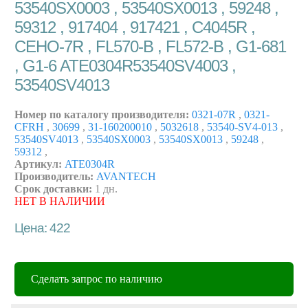
53540SX0003 , 53540SX0013 , 59248 ,
59312 , 917404 , 917421 , C4045R ,
CEHO-7R , FL570-B , FL572-B , G1-681
, G1-6 ATE0304R53540SV4003 ,
53540SV4013
Номер по каталогу производителя:
0321-07R
,
0321-
CFRH
,
30699
,
31-160200010
,
5032618
,
53540-SV4-013
,
53540SV4013
,
53540SX0003
,
53540SX0013
,
59248
,
59312
,
Артикул:
ATE0304R
Производитель:
AVANTECH
Срок доставки:
1 дн.
НЕТ В НАЛИЧИИ
Цена: 422
Сделать запрос по наличию