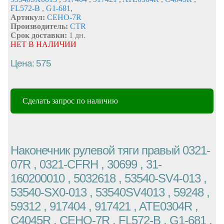
FL572-B
,
G1-681
,
Артикул:
CEHO-7R
Производитель:
CTR
Срок доставки:
1 дн.
НЕТ В НАЛИЧИИ
Цена: 575
Сделать запрос по наличию
Наконечник рулевой тяги правый 0321-
07R , 0321-CFRH , 30699 , 31-
160200010 , 5032618 , 53540-SV4-013 ,
53540-SX0-013 , 53540SV4013 , 59248 ,
59312 , 917404 , 917421 , ATE0304R ,
C4045R , CEHO-7R , FL572-B , G1-681 ,