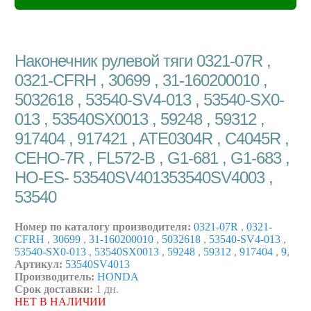
Наконечник рулевой тяги 0321-07R ,
0321-CFRH , 30699 , 31-160200010 ,
5032618 , 53540-SV4-013 , 53540-SX0-
013 , 53540SX0013 , 59248 , 59312 ,
917404 , 917421 , ATE0304R , C4045R ,
CEHO-7R , FL572-B , G1-681 , G1-683 ,
HO-ES- 53540SV401353540SV4003 ,
53540
Номер по каталогу производителя:
0321-07R
,
0321-
CFRH
,
30699
,
31-160200010
,
5032618
,
53540-SV4-013
,
53540-SX0-013
,
53540SX0013
,
59248
,
59312
,
917404
,
9
,
Артикул:
53540SV4013
Производитель:
HONDA
Срок доставки:
1 дн.
НЕТ В НАЛИЧИИ