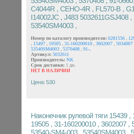
53540SM4003 , 5370408 , 91-06601
C4044R , CEHO-4R , FL570-B , G1
I14002JC , J483 5032611GSJ408 ,
53540SM4003 ,
Номер по каталогу производителя:
0281556
,
12
,
15497
,
19505
,
31-160200010
,
3602007
,
5034007
53540SM4003
,
5370408
,
91-
,
Артикул:
5032611
Производитель:
NK
Срок доставки:
1 дн.
НЕТ В НАЛИЧИИ
Цена: 530
Наконечник рулевой тяги 15439 , 
19505 , 31-160200010 , 3602007 , 
53540-SM4-003 , 53540SM4003 , 5