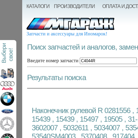
КАТАЛОГИ
ПРОИЗВОДИТЕЛИ
ОПЛАТА И ДОС
Запчасти и аксессуары для Иномарок!
Поиск запчастей и аналогов, заме
В
ы
б
е
р
и
с
в
о
е
!
Введите номер запчасти
Результаты поиска
Наконечник рулевой R 0281556 , 
15439 , 15439 , 15497 , 19505 , 31
3602007 , 5032611 , 5034007 , 53
53540SM4003 , 5370408 , 917404 