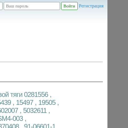
Регистрация
ой тяги 0281556 ,
439 , 15497 , 19505 ,
02007 , 5032611 ,
SM4-003 ,
70408 , 91-06601-1 ,