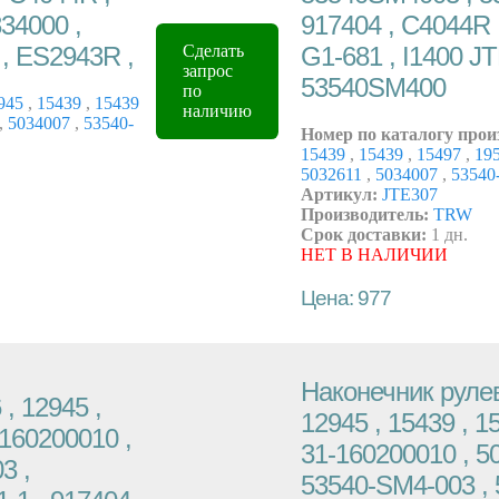
34000 ,
917404 , C4044R 
, ES2943R ,
G1-681 , I1400 
Сделать
запрос
53540SM400
по
945
,
15439
,
15439
наличию
,
5034007
,
53540-
Номер по каталогу прои
15439
,
15439
,
15497
,
19
5032611
,
5034007
,
53540
Артикул:
JTE307
Производитель:
TRW
Срок доставки:
1 дн.
НЕТ В НАЛИЧИИ
Цена: 977
Наконечник рулев
, 12945 ,
12945 , 15439 , 15
-160200010 ,
31-160200010 , 50
3 ,
53540-SM4-003 ,