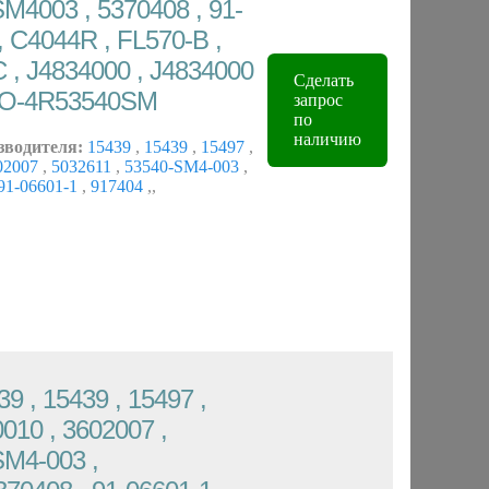
M4003 , 5370408 , 91-
, C4044R , FL570-B ,
C , J4834000 , J4834000
Сделать
EHO-4R53540SM
запрос
по
наличию
зводителя:
15439
,
15439
,
15497
,
02007
,
5032611
,
53540-SM4-003
,
91-06601-1
,
917404
,
,
9 , 15439 , 15497 ,
010 , 3602007 ,
SM4-003 ,