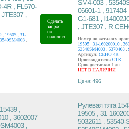
SM4-003 , 53540S
-4R , FL570-
06601-1 , 917404 
, JTE307 ,
G1-681 , I14002J
Сделать
, JTE307 , R C
запрос
по
9
,
19505
,
31-
наличию
Номер по каталогу прои
3540SM4003
,
19505
,
31-160200010
,
36
53540SM4003
,
5370408
,
Артикул:
CEHO-4R
Производитель:
CTR
Срок доставки:
1 дн.
НЕТ В НАЛИЧИИ
Цена: 496
Рулевая тяга 1543
15439 ,
19505 , 31-160200
010 , 3602007
5032611 , 53540-
0SM4003 ,