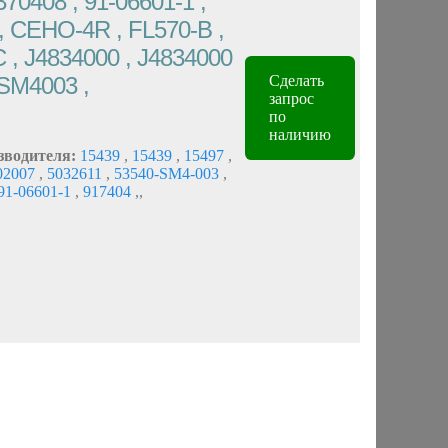
70408 , 91-06601-1 ,
, CEHO-4R , FL570-B ,
C , J4834000 , J4834000
SM4003 ,
Сделать
запрос
по
наличию
зводителя:
15439
,
15439
,
15497
,
02007
,
5032611
,
53540-SM4-003
,
91-06601-1
,
917404
,
,