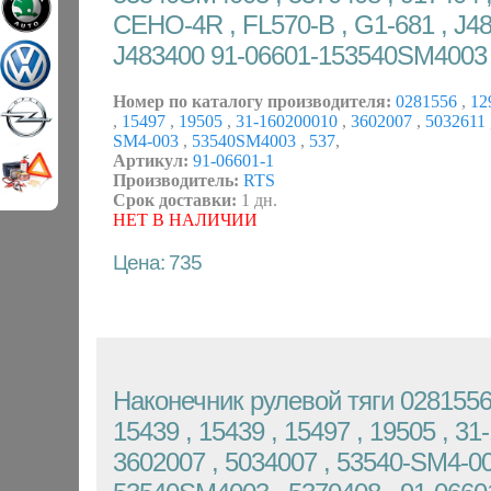
CEHO-4R , FL570-B , G1-681 , J48
J483400 91-06601-153540SM4003 
Номер по каталогу производителя:
0281556
,
12
,
15497
,
19505
,
31-160200010
,
3602007
,
5032611
SM4-003
,
53540SM4003
,
537
,
Артикул:
91-06601-1
Производитель:
RTS
Срок доставки:
1 дн.
НЕТ В НАЛИЧИИ
Цена: 735
Наконечник рулевой тяги 0281556 
15439 , 15439 , 15497 , 19505 , 31
3602007 , 5034007 , 53540-SM4-00