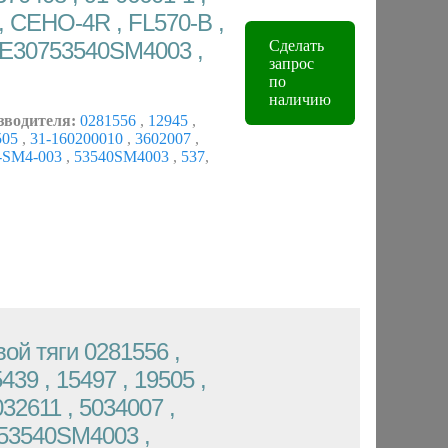
, CEHO-4R , FL570-B ,
JTE30753540SM4003 ,
Сделать
запрос
по
наличию
зводителя:
0281556
,
12945
,
505
,
31-160200010
,
3602007
,
-SM4-003
,
53540SM4003
,
537
,
ой тяги 0281556 ,
439 , 15497 , 19505 ,
32611 , 5034007 ,
 53540SM4003 ,