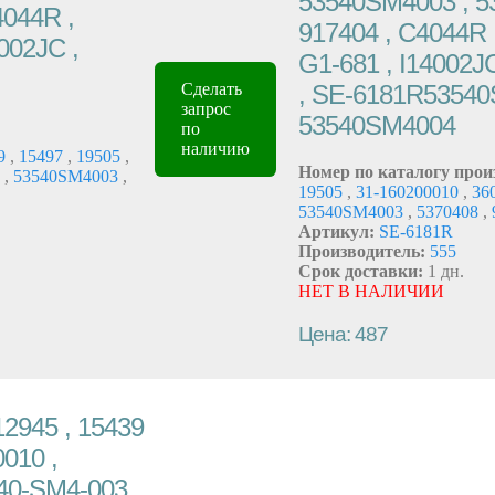
53540SM4003 , 53
4044R ,
917404 , C4044R 
002JC ,
G1-681 , I14002J
, SE-6181R53540
Сделать
запрос
53540SM4004
по
наличию
9
,
15497
,
19505
,
Номер по каталогу прои
3
,
53540SM4003
,
19505
,
31-160200010
,
36
53540SM4003
,
5370408
,
Артикул:
SE-6181R
Производитель:
555
Срок доставки:
1 дн.
НЕТ В НАЛИЧИИ
Цена: 487
12945 , 15439
0010 ,
540-SM4-003 ,