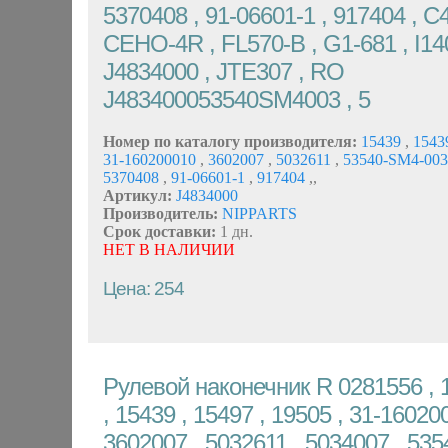
5370408 , 91-06601-1 , 917404 , C
CEHO-4R , FL570-B , G1-681 , I14
J4834000 , JTE307 , RO
J483400053540SM4003 , 5
Номер по каталогу производителя:
15439
,
1543
31-160200010
,
3602007
,
5032611
,
53540-SM4-00
5370408
,
91-06601-1
,
917404
,
,
Артикул:
J4834000
Производитель:
NIPPARTS
Срок доставки:
1 дн.
НЕТ В НАЛИЧИИ
Цена: 254
Рулевой наконечник R 0281556 , 
, 15439 , 15497 , 19505 , 31-16020
3602007 , 5032611 , 5034007 , 53