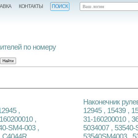
ТАВКА
КОНТАКТЫ
ПОИСК
нителей по номеру
Наконечник рулев
12945 ,
12945 , 15439 , 15
-160200010 ,
31-160200010 , 36
540-SM4-003 ,
5034007 , 53540-
, C4044R ,
53540SM4003 , 53