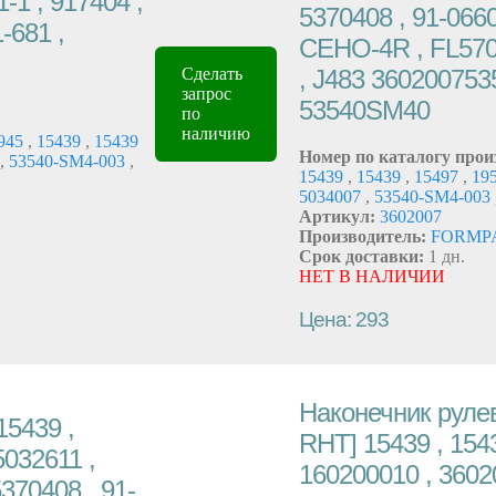
-1 , 917404 ,
5370408 , 91-0660
-681 ,
CEHO-4R , FL570-
, J483 36020075
Сделать
запрос
53540SM40
по
наличию
945
,
15439
,
15439
Номер по каталогу прои
,
53540-SM4-003
,
15439
,
15439
,
15497
,
19
5034007
,
53540-SM4-003
Артикул:
3602007
Производитель:
FORMP
Срок доставки:
1 дн.
НЕТ В НАЛИЧИИ
Цена: 293
Наконечник рулев
15439 ,
RHT] 15439 , 1543
5032611 ,
160200010 , 36020
370408 , 91-