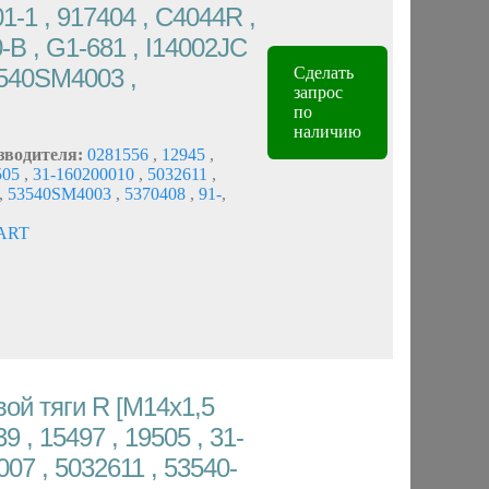
1-1 , 917404 , C4044R ,
B , G1-681 , I14002JC
3540SM4003 ,
Сделать
запрос
по
наличию
зводителя:
0281556
,
12945
,
505
,
31-160200010
,
5032611
,
,
53540SM4003
,
5370408
,
91-
,
ART
ой тяги R [M14x1,5
9 , 15497 , 19505 , 31-
07 , 5032611 , 53540-