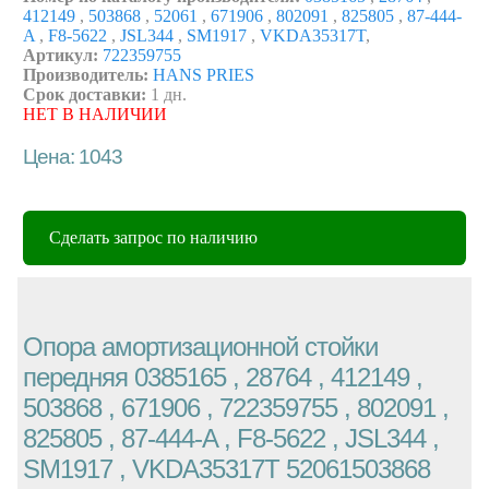
412149
,
503868
,
52061
,
671906
,
802091
,
825805
,
87-444-
A
,
F8-5622
,
JSL344
,
SM1917
,
VKDA35317T
,
Артикул:
722359755
Производитель:
HANS PRIES
Срок доставки:
1 дн.
НЕТ В НАЛИЧИИ
Цена: 1043
Сделать запрос по наличию
Опора амортизационной стойки
передняя 0385165 , 28764 , 412149 ,
503868 , 671906 , 722359755 , 802091 ,
825805 , 87-444-A , F8-5622 , JSL344 ,
SM1917 , VKDA35317T 52061503868