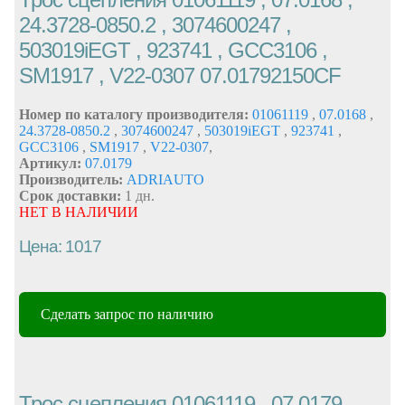
24.3728-0850.2 , 3074600247 ,
503019iEGT , 923741 , GCC3106 ,
SM1917 , V22-0307 07.01792150CF
Номер по каталогу производителя:
01061119
,
07.0168
,
24.3728-0850.2
,
3074600247
,
503019iEGT
,
923741
,
GCC3106
,
SM1917
,
V22-0307
,
Артикул:
07.0179
Производитель:
ADRIAUTO
Срок доставки:
1 дн.
НЕТ В НАЛИЧИИ
Цена: 1017
Сделать запрос по наличию
Трос сцепления 01061119 , 07.0179 ,