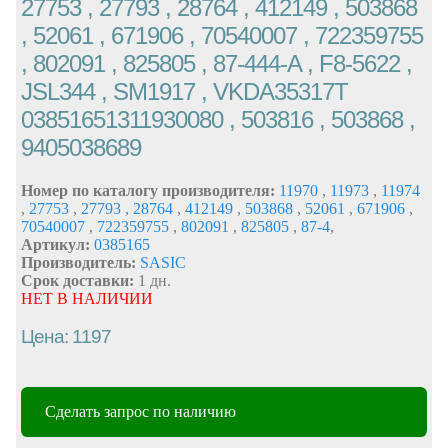
27753 , 27793 , 28764 , 412149 , 503868
, 52061 , 671906 , 70540007 , 722359755
, 802091 , 825805 , 87-444-A , F8-5622 ,
JSL344 , SM1917 , VKDA35317T
03851651311930080 , 503816 , 503868 ,
9405038689
Номер по каталогу производителя:
11970
,
11973
,
11974
,
27753
,
27793
,
28764
,
412149
,
503868
,
52061
,
671906
,
70540007
,
722359755
,
802091
,
825805
,
87-4
,
Артикул:
0385165
Производитель:
SASIC
Срок доставки:
1 дн.
НЕТ В НАЛИЧИИ
Цена: 1197
Сделать запрос по наличию