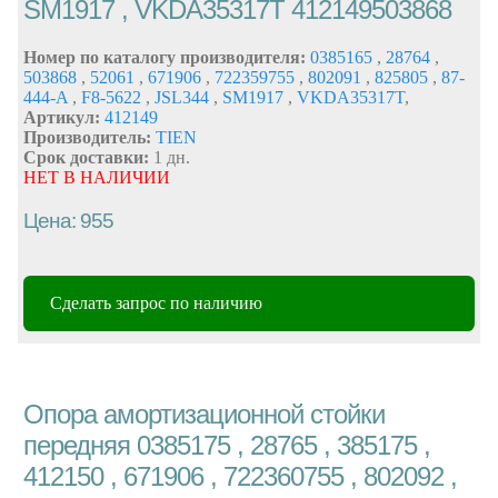
SM1917 , VKDA35317T 412149503868
Номер по каталогу производителя:
0385165
,
28764
,
503868
,
52061
,
671906
,
722359755
,
802091
,
825805
,
87-
444-A
,
F8-5622
,
JSL344
,
SM1917
,
VKDA35317T
,
Артикул:
412149
Производитель:
TIEN
Срок доставки:
1 дн.
НЕТ В НАЛИЧИИ
Цена: 955
Сделать запрос по наличию
Опора амортизационной стойки
передняя 0385175 , 28765 , 385175 ,
412150 , 671906 , 722360755 , 802092 ,