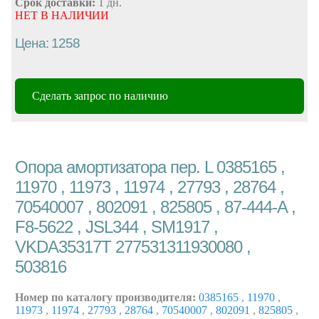
Срок доставки:
1 дн.
НЕТ В НАЛИЧИИ
Цена: 1258
Сделать запрос по наличию
Опора амортизатора пер. L 0385165 ,
11970 , 11973 , 11974 , 27793 , 28764 ,
70540007 , 802091 , 825805 , 87-444-A ,
F8-5622 , JSL344 , SM1917 ,
VKDA35317T 277531311930080 ,
503816
Номер по каталогу производителя:
0385165
,
11970
,
11973
,
11974
,
27793
,
28764
,
70540007
,
802091
,
825805
,