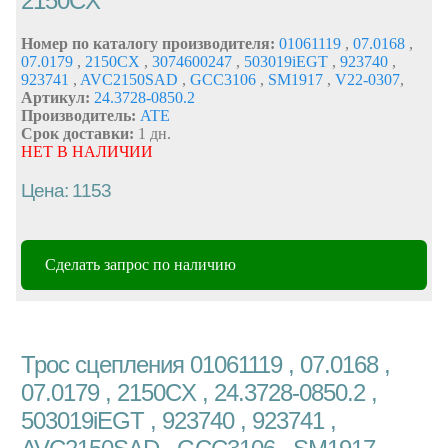
2150CX
Номер по каталогу производителя:
01061119
,
07.0168
,
07.0179
,
2150CX
,
3074600247
,
503019iEGT
,
923740
,
923741
,
AVC2150SAD
,
GCC3106
,
SM1917
,
V22-0307
,
Артикул:
24.3728-0850.2
Производитель:
ATE
Срок доставки:
1 дн.
НЕТ В НАЛИЧИИ
Цена: 1153
Сделать запрос по наличию
Трос сцепления 01061119 , 07.0168 ,
07.0179 , 2150CX , 24.3728-0850.2 ,
503019iEGT , 923740 , 923741 ,