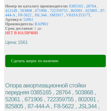
Номер по каталогу производителя:
0385165
,
28764
,
412149
,
503868
,
671906
,
722359755
,
802091
,
825805
,
87-
444-A
,
F8-5622
,
JSL344
,
SM1917
,
VKDA35317T
,
Артикул:
52061
Производитель:
RAPRO
Срок доставки:
1 дн.
НЕТ В НАЛИЧИИ
Цена: 1561
Сделать запрос по наличию
Опора амортизационной стойки
передняя 0385165 , 28764 , 503868 ,
52061 , 671906 , 722359755 , 802091 ,
825805 , 87-444-A , F8-5622 , JSL344 ,