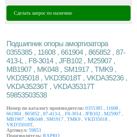
Сделать запрос по наличию
Подшипник опоры амортизатора
0355385 , 11608 , 661904 , 865852 , 87-
413-L , F8-3014 , JFB102 , M25907 ,
MB1907 , MK048 , SM1917 , TMK9 ,
VKD35018 , VKD35018T , VKDA35236 ,
VKDA35236T , VKDA35317T
59853503538
Номер по каталогу производителя:
0355385
,
11608
,
661904
,
865852
,
87-413-L
,
F8-3014
,
JFB102
,
M25907
,
MB1907
,
MK048
,
SM1917
,
TMK9
,
VKD35018
,
VKD35018T
,
Артикул:
59853
Производитель:
RAPRO