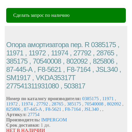
Сделать запрос по наличию
Опора амортизатора пер. R 0385175 ,
11971 , 11972 , 11974 , 27792 , 28765 ,
385175 , 70540008 , 802092 , 825806 ,
87-445-A , F8-5621 , F8-7164 , JSL340 ,
SM1917 , VKDA35317T
277541311931080 , 503817
Номер по каталогу производителя:
0385175
,
11971
,
11972
,
11974
,
27792
,
28765
,
385175
,
70540008
,
802092
,
825806
,
87-445-A
,
F8-5621
,
F8-7164
,
JSL340
,
,
Артикул:
27754
Производитель:
IMPERGOM
Срок доставки:
1 дн.
НЕТ В НАЛИЧИИ