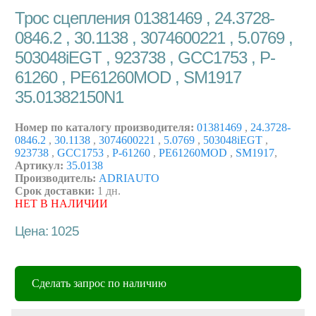
Трос сцепления 01381469 , 24.3728-
0846.2 , 30.1138 , 3074600221 , 5.0769 ,
503048iEGT , 923738 , GCC1753 , P-
61260 , PE61260MOD , SM1917
35.01382150N1
Номер по каталогу производителя:
01381469
,
24.3728-
0846.2
,
30.1138
,
3074600221
,
5.0769
,
503048iEGT
,
923738
,
GCC1753
,
P-61260
,
PE61260MOD
,
SM1917
,
Артикул:
35.0138
Производитель:
ADRIAUTO
Срок доставки:
1 дн.
НЕТ В НАЛИЧИИ
Цена: 1025
Сделать запрос по наличию