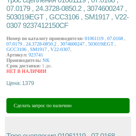
07.0179 , 24.3728-0850.2 , 3074600247 ,
503019iEGT , GCC3106 , SM1917 , V22-
0307 9237412150CF
Номер по каталогу производителя:
01061119
,
07.0168
,
07.0179
,
24.3728-0850.2
,
3074600247
,
503019iEGT
,
GCC3106
,
SM1917
,
V22-0307
,
Артикул:
923741
Производитель:
NK
Срок доставки:
1 дн.
НЕТ В НАЛИЧИИ
Цена: 1379
Сделать запрос по наличию
Трос сцепления 01061119 , 07.0168 ,