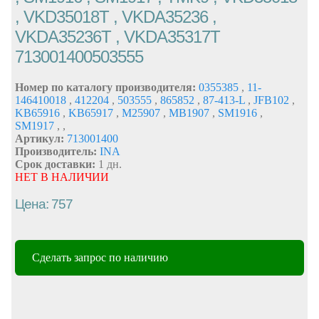
, VKD35018T , VKDA35236 ,
VKDA35236T , VKDA35317T
713001400503555
Номер по каталогу производителя:
0355385
,
11-
146410018
,
412204
,
503555
,
865852
,
87-413-L
,
JFB102
,
KB65916
,
KB65917
,
M25907
,
MB1907
,
SM1916
,
SM1917
,
,
Артикул:
713001400
Производитель:
INA
Срок доставки:
1 дн.
НЕТ В НАЛИЧИИ
Цена: 757
Сделать запрос по наличию