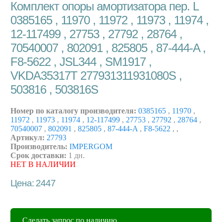
Комплект опоры амортизатора пер. L
0385165 , 11970 , 11972 , 11973 , 11974 ,
12-117499 , 27753 , 27792 , 28764 ,
70540007 , 802091 , 825805 , 87-444-A ,
F8-5622 , JSL344 , SM1917 ,
VKDA35317T 277931311931080S ,
503816 , 503816S
Номер по каталогу производителя:
0385165
,
11970
,
11972
,
11973
,
11974
,
12-117499
,
27753
,
27792
,
28764
,
70540007
,
802091
,
825805
,
87-444-A
,
F8-5622
,
,
Артикул:
27793
Производитель:
IMPERGOM
Срок доставки:
1 дн.
НЕТ В НАЛИЧИИ
Цена: 2447
Сделать запрос по наличию