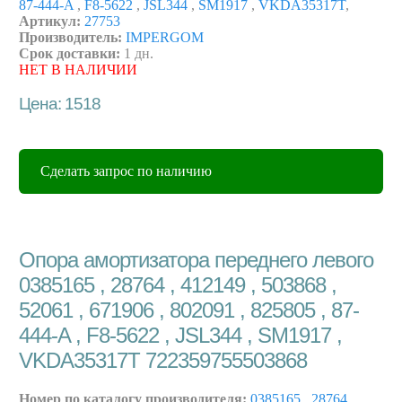
87-444-A
,
F8-5622
,
JSL344
,
SM1917
,
VKDA35317T
,
Артикул:
27753
Производитель:
IMPERGOM
Срок доставки:
1 дн.
НЕТ В НАЛИЧИИ
Цена: 1518
Сделать запрос по наличию
Опора амортизатора переднего левого
0385165 , 28764 , 412149 , 503868 ,
52061 , 671906 , 802091 , 825805 , 87-
444-A , F8-5622 , JSL344 , SM1917 ,
VKDA35317T 722359755503868
Номер по каталогу производителя:
0385165
,
28764
,