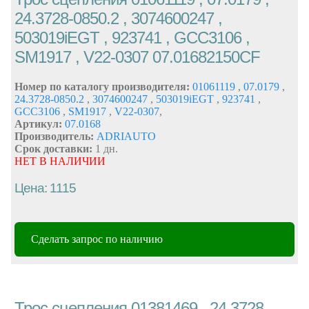
24.3728-0850.2 , 3074600247 ,
503019iEGT , 923741 , GCC3106 ,
SM1917 , V22-0307 07.01682150CF
Номер по каталогу производителя:
01061119
,
07.0179
,
24.3728-0850.2
,
3074600247
,
503019iEGT
,
923741
,
GCC3106
,
SM1917
,
V22-0307
,
Артикул:
07.0168
Производитель:
ADRIAUTO
Срок доставки:
1 дн.
НЕТ В НАЛИЧИИ
Цена: 1115
Сделать запрос по наличию
Трос сцепления 01381469 , 24.3728-