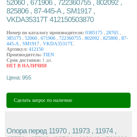
52060 , 671906 , 722360755 , 802092 ,
825806 , 87-445-A , SM1917 ,
VKDA35317T 412150503870
Номер по каталогу производителя:
0385175
,
28765
,
385175
,
52060
,
671906
,
722360755
,
802092
,
825806
,
87-
445-A
,
SM1917
,
VKDA35317T
,
Артикул:
412150
Производитель:
TIEN
Срок доставки:
1 дн.
НЕТ В НАЛИЧИИ
Цена: 955
Сделать запрос по наличию
Опора перед 11970 , 11973 , 11974 ,