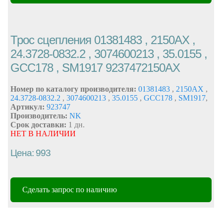
Трос сцепления 01381483 , 2150AX ,
24.3728-0832.2 , 3074600213 , 35.0155 ,
GCC178 , SM1917 9237472150AX
Номер по каталогу производителя:
01381483
,
2150AX
,
24.3728-0832.2
,
3074600213
,
35.0155
,
GCC178
,
SM1917
,
Артикул:
923747
Производитель:
NK
Срок доставки:
1 дн.
НЕТ В НАЛИЧИИ
Цена: 993
Сделать запрос по наличию