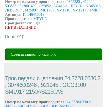
Номер по каталогу производителя:
0355385
,
412204
,
503555
,
713001400
,
865852
,
87-413-L
,
JFB102
,
KB65916
,
KB65917
,
M25907
,
MB1907
,
SM1916
,
SM1917
,
TMK
,
Артикул:
11-146410018
Производитель:
MEYLE
Срок доставки:
1 дн.
НЕТ В НАЛИЧИИ
Цена: 910
Сделать запрос по наличию
Трос педали сцепления 24.3728-0330.2
, 3074600246 , 921945 , GCC3100 ,
SM1917 2150AS2150AS
Номер по каталогу производителя:
24.3728-0330.2
,
3074600246
,
921945
,
GCC3100
,
SM1917
,