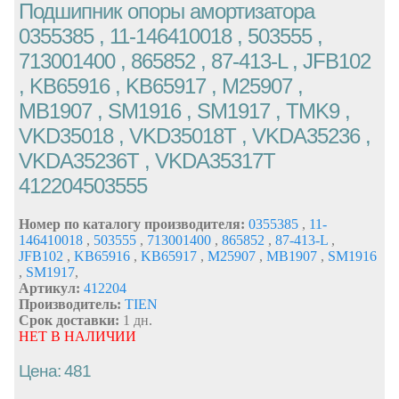
Подшипник опоры амортизатора
0355385 , 11-146410018 , 503555 ,
713001400 , 865852 , 87-413-L , JFB102
, KB65916 , KB65917 , M25907 ,
MB1907 , SM1916 , SM1917 , TMK9 ,
VKD35018 , VKD35018T , VKDA35236 ,
VKDA35236T , VKDA35317T
412204503555
Номер по каталогу производителя:
0355385
,
11-
146410018
,
503555
,
713001400
,
865852
,
87-413-L
,
JFB102
,
KB65916
,
KB65917
,
M25907
,
MB1907
,
SM1916
,
SM1917
,
Артикул:
412204
Производитель:
TIEN
Срок доставки:
1 дн.
НЕТ В НАЛИЧИИ
Цена: 481