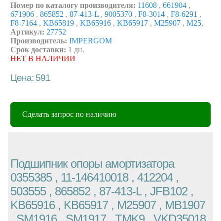
Номер по каталогу производителя:
11608
,
661904
,
671906
,
865852
,
87-413-L
,
9005370
,
F8-3014
,
F8-6291
,
F8-7164
,
KB65819
,
KB65916
,
KB65917
,
M25907
,
M25
,
Артикул:
27752
Производитель:
IMPERGOM
Срок доставки:
1 дн.
НЕТ В НАЛИЧИИ
Цена: 591
Сделать запрос по наличию
Подшипник опоры амортизатора
0355385 , 11-146410018 , 412204 ,
503555 , 865852 , 87-413-L , JFB102 ,
KB65916 , KB65917 , M25907 , MB1907
, SM1916 , SM1917 , TMK9 , VKD35018