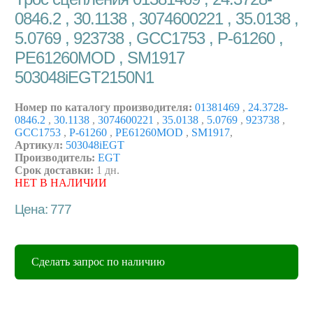
0846.2 , 30.1138 , 3074600221 , 35.0138 ,
5.0769 , 923738 , GCC1753 , P-61260 ,
PE61260MOD , SM1917
503048iEGT2150N1
Номер по каталогу производителя:
01381469
,
24.3728-
0846.2
,
30.1138
,
3074600221
,
35.0138
,
5.0769
,
923738
,
GCC1753
,
P-61260
,
PE61260MOD
,
SM1917
,
Артикул:
503048iEGT
Производитель:
EGT
Срок доставки:
1 дн.
НЕТ В НАЛИЧИИ
Цена: 777
Сделать запрос по наличию