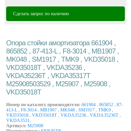
Сделать запрос по наличию
Опора стойки амортизатора 661904 ,
865852 , 87-413-L , F8-3014 , MB1907 ,
MK048 , SM1917 , TMK9 , VKD35018 ,
VKD35018T , VKDA35236 ,
VKDA35236T , VKDA35317T
M25908503529 , M25907 , M25908 ,
VKD35018T
Номер по каталогу производителя:
661904
,
865852
,
87-
413-L
,
F8-3014
,
MB1907
,
MK048
,
SM1917
,
TMK9
,
VKD35018
,
VKD35018T
,
VKDA35236
,
VKDA35236T
,
VKDA3531
,
Артикул:
M25908
Производитель:
SNR/NTN