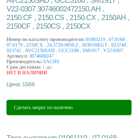
AVC2150SAD , GCC3106 , SM1917 ,
V22-0307 30746002472150.AH ,
2150.CF , 2150.CS , 2150.CX , 2150AH ,
2150CF , 2150CS , 2150CX
Номер по каталогу производителя:
01061119
,
07.0168
,
07.0179
,
2150CX
,
24.3728-0850.2
,
503019iEGT
,
923740
,
923741
,
AVC2150SAD
,
GCC3106
,
SM1917
,
V22-0307
,
Артикул:
3074600247
Производитель:
SACHS
Срок доставки:
1 дн.
НЕТ В НАЛИЧИИ
Цена: 1569
Сделать запрос по наличию
Трос сцепления 01061119 , 07.0168 ,