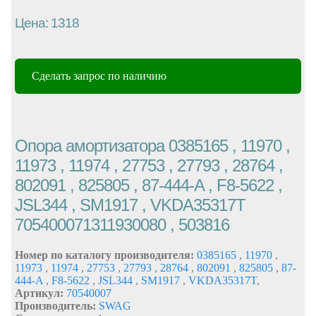
Цена: 1318
Сделать запрос по наличию
Опора амортизатора 0385165 , 11970 ,
11973 , 11974 , 27753 , 27793 , 28764 ,
802091 , 825805 , 87-444-A , F8-5622 ,
JSL344 , SM1917 , VKDA35317T
705400071311930080 , 503816
Номер по каталогу производителя:
0385165
,
11970
,
11973
,
11974
,
27753
,
27793
,
28764
,
802091
,
825805
,
87-
444-A
,
F8-5622
,
JSL344
,
SM1917
,
VKDA35317T
,
Артикул:
70540007
Производитель:
SWAG