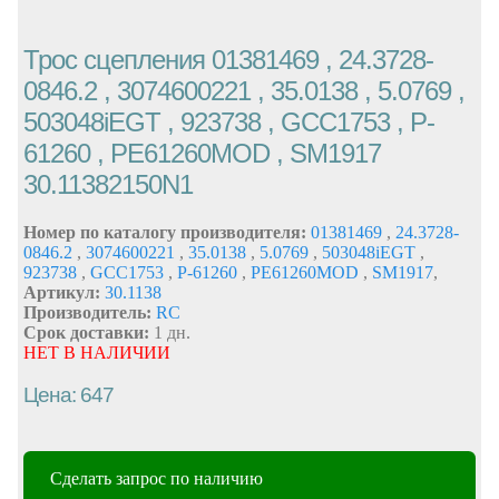
Трос сцепления 01381469 , 24.3728-
0846.2 , 3074600221 , 35.0138 , 5.0769 ,
503048iEGT , 923738 , GCC1753 , P-
61260 , PE61260MOD , SM1917
30.11382150N1
Номер по каталогу производителя:
01381469
,
24.3728-
0846.2
,
3074600221
,
35.0138
,
5.0769
,
503048iEGT
,
923738
,
GCC1753
,
P-61260
,
PE61260MOD
,
SM1917
,
Артикул:
30.1138
Производитель:
RC
Срок доставки:
1 дн.
НЕТ В НАЛИЧИИ
Цена: 647
Сделать запрос по наличию