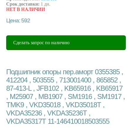
Срок доставки:
1 дн.
НЕТ В НАЛИЧИИ
Цена: 592
Сделать запрос по наличию
Подшипник опоры пер.аморт 0355385 ,
412204 , 503555 , 713001400 , 865852 ,
87-413-L , JFB102 , KB65916 , KB65917
, M25907 , MB1907 , SM1916 , SM1917 ,
TMK9 , VKD35018 , VKD35018T ,
VKDA35236 , VKDA35236T ,
VKDA35317T 11-146410018503555