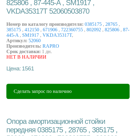
825806 , 87-445-A , SM1917 ,
VKDA35317T 52060503870
Номер по каталогу производителя:
0385175
,
28765
,
385175
,
412150
,
671906
,
722360755
,
802092
,
825806
,
87-
445-A
,
SM1917
,
VKDA35317T
,
Артикул:
52060
Производитель:
RAPRO
Срок доставки:
1 дн.
НЕТ В НАЛИЧИИ
Цена: 1561
Сделать запрос по наличию
Опора амортизационной стойки
передняя 0385175 , 28765 , 385175 ,