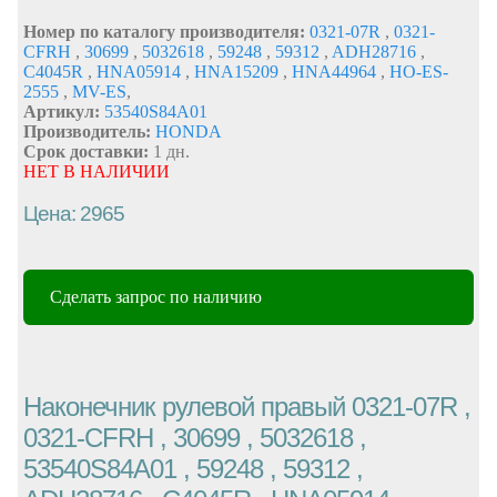
Номер по каталогу производителя:
0321-07R
,
0321-
CFRH
,
30699
,
5032618
,
59248
,
59312
,
ADH28716
,
C4045R
,
HNA05914
,
HNA15209
,
HNA44964
,
HO-ES-
2555
,
MV-ES
,
Артикул:
53540S84A01
Производитель:
HONDA
Срок доставки:
1 дн.
НЕТ В НАЛИЧИИ
Цена: 2965
Сделать запрос по наличию
Наконечник рулевой правый 0321-07R ,
0321-CFRH , 30699 , 5032618 ,
53540S84A01 , 59248 , 59312 ,