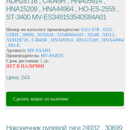
ADH28716 , C4045R , HNA05914 ,
HNA15209 , HNA44964 , HO-ES-2555 ,
ST-3400 MV-ES349153540S84A01
Номер по каталогу производителя:
0321-07R
,
0321-
CFRH
,
30699
,
5032618
,
53540S84A01
,
59248
,
59312
,
ADH28716
,
C4045R
,
HNA05914
,
HNA15209
,
HNA44964
,
HO-E
,
Артикул:
MV-ES3491
Производитель:
MV-PARTS
Срок доставки:
1 дн.
НЕТ В НАЛИЧИИ
Цена: 243
Сделать запрос по наличию
Наконечник рулевой тяги 24932 , 30699