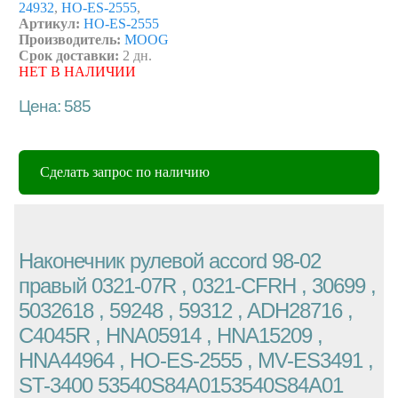
24932
,
HO-ES-2555
,
Артикул:
HO-ES-2555
Производитель:
MOOG
Срок доставки:
2 дн.
НЕТ В НАЛИЧИИ
Цена: 585
Сделать запрос по наличию
Наконечник рулевой accord 98-02
правый 0321-07R , 0321-CFRH , 30699 ,
5032618 , 59248 , 59312 , ADH28716 ,
C4045R , HNA05914 , HNA15209 ,
HNA44964 , HO-ES-2555 , MV-ES3491 ,
ST-3400 53540S84A0153540S84A01