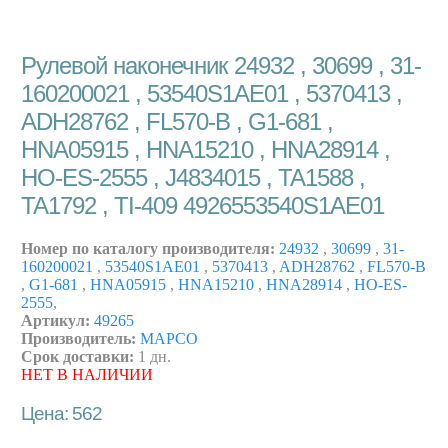
Рулевой наконечник 24932 , 30699 , 31-
160200021 , 53540S1AE01 , 5370413 ,
ADH28762 , FL570-B , G1-681 ,
HNA05915 , HNA15210 , HNA28914 ,
HO-ES-2555 , J4834015 , TA1588 ,
TA1792 , TI-409 4926553540S1AE01
Номер по каталогу производителя:
24932
,
30699
,
31-
160200021
,
53540S1AE01
,
5370413
,
ADH28762
,
FL570-B
,
G1-681
,
HNA05915
,
HNA15210
,
HNA28914
,
HO-ES-
2555
,
Артикул:
49265
Производитель:
MAPCO
Срок доставки:
1 дн.
НЕТ В НАЛИЧИИ
Цена: 562