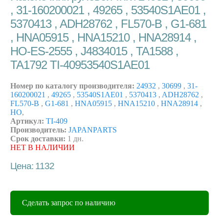
, 31-160200021 , 49265 , 53540S1AE01 ,
5370413 , ADH28762 , FL570-B , G1-681
, HNA05915 , HNA15210 , HNA28914 ,
HO-ES-2555 , J4834015 , TA1588 ,
TA1792 TI-40953540S1AE01
Номер по каталогу производителя:
24932
,
30699
,
31-
160200021
,
49265
,
53540S1AE01
,
5370413
,
ADH28762
,
FL570-B
,
G1-681
,
HNA05915
,
HNA15210
,
HNA28914
,
HO
,
Артикул:
TI-409
Производитель:
JAPANPARTS
Срок доставки:
1 дн.
НЕТ В НАЛИЧИИ
Цена: 1132
Сделать запрос по наличию