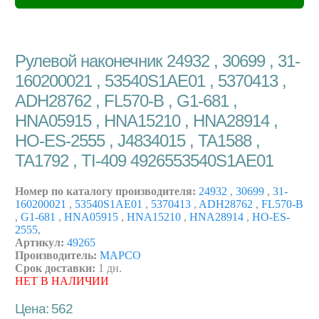
Рулевой наконечник 24932 , 30699 , 31-
160200021 , 53540S1AE01 , 5370413 ,
ADH28762 , FL570-B , G1-681 ,
HNA05915 , HNA15210 , HNA28914 ,
HO-ES-2555 , J4834015 , TA1588 ,
TA1792 , TI-409 4926553540S1AE01
Номер по каталогу производителя:
24932
,
30699
,
31-
160200021
,
53540S1AE01
,
5370413
,
ADH28762
,
FL570-B
,
G1-681
,
HNA05915
,
HNA15210
,
HNA28914
,
HO-ES-
2555
,
Артикул:
49265
Производитель:
MAPCO
Срок доставки:
1 дн.
НЕТ В НАЛИЧИИ
Цена: 562