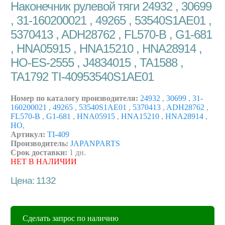
Наконечник рулевой тяги 24932 , 30699
, 31-160200021 , 49265 , 53540S1AE01 ,
5370413 , ADH28762 , FL570-B , G1-681
, HNA05915 , HNA15210 , HNA28914 ,
HO-ES-2555 , J4834015 , TA1588 ,
TA1792 TI-40953540S1AE01
Номер по каталогу производителя:
24932
,
30699
,
31-
160200021
,
49265
,
53540S1AE01
,
5370413
,
ADH28762
,
FL570-B
,
G1-681
,
HNA05915
,
HNA15210
,
HNA28914
,
HO
,
Артикул:
TI-409
Производитель:
JAPANPARTS
Срок доставки:
1 дн.
НЕТ В НАЛИЧИИ
Цена: 1132
Сделать запрос по наличию