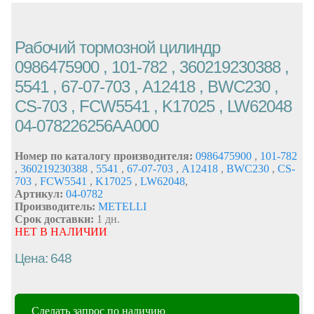
Рабочий тормозной цилиндр
0986475900 , 101-782 , 360219230388 ,
5541 , 67-07-703 , A12418 , BWC230 ,
CS-703 , FCW5541 , K17025 , LW62048
04-078226256AA000
Номер по каталогу производителя:
0986475900
,
101-782
,
360219230388
,
5541
,
67-07-703
,
A12418
,
BWC230
,
CS-
703
,
FCW5541
,
K17025
,
LW62048
,
Артикул:
04-0782
Производитель:
METELLI
Срок доставки:
1 дн.
НЕТ В НАЛИЧИИ
Цена: 648
Сделать запрос по наличию