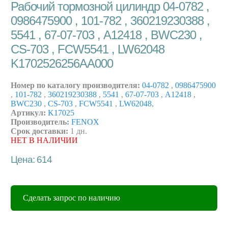
Рабочий тормозной цилиндр 04-0782 ,
0986475900 , 101-782 , 360219230388 ,
5541 , 67-07-703 , A12418 , BWC230 ,
CS-703 , FCW5541 , LW62048
K1702526256AA000
Номер по каталогу производителя:
04-0782
,
0986475900
,
101-782
,
360219230388
,
5541
,
67-07-703
,
A12418
,
BWC230
,
CS-703
,
FCW5541
,
LW62048
,
Артикул:
K17025
Производитель:
FENOX
Срок доставки:
1 дн.
НЕТ В НАЛИЧИИ
Цена: 614
Сделать запрос по наличию