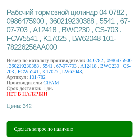
Рабочий тормозной цилиндр 04-0782 ,
0986475900 , 360219230388 , 5541 , 67-
07-703 , A12418 , BWC230 , CS-703 ,
FCW5541 , K17025 , LW62048 101-
78226256AA000
Номер по каталогу производителя:
04-0782
,
0986475900
,
360219230388
,
5541
,
67-07-703
,
A12418
,
BWC230
,
CS-
703
,
FCW5541
,
K17025
,
LW62048
,
Артикул:
101-782
Производитель:
CIFAM
Срок доставки:
1 дн.
НЕТ В НАЛИЧИИ
Цена: 642
Сделать запрос по наличию