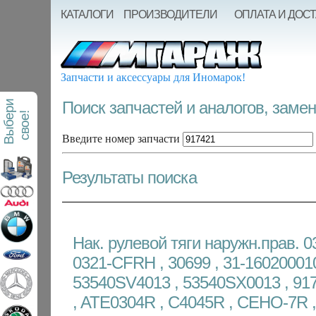
КАТАЛОГИ
ПРОИЗВОДИТЕЛИ
ОПЛАТА И ДОС
Запчасти и аксессуары для Иномарок!
Поиск запчастей и аналогов, заме
В
ы
б
е
р
и
с
в
о
е
!
Введите номер запчасти
Результаты поиска
Нак. рулевой тяги наружн.прав. 0
0321-CFRH , 30699 , 31-160200010
53540SV4013 , 53540SX0013 , 917
, ATE0304R , C4045R , CEHO-7R ,