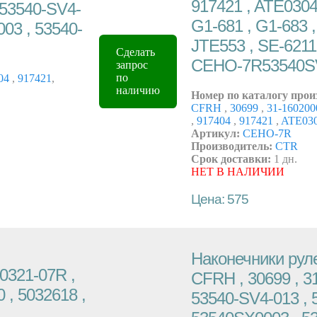
917421 , ATE0304
 53540-SV4-
G1-681 , G1-683 ,
003 , 53540-
JTE553 , SE-6211
Сделать
CEHO-7R53540S
запрос
по
04
,
917421
,
наличию
Номер по каталогу прои
CFRH
,
30699
,
31-16020
,
917404
,
917421
,
ATE03
Артикул:
CEHO-7R
Производитель:
CTR
Срок доставки:
1 дн.
НЕТ В НАЛИЧИИ
Цена: 575
Наконечники руле
0321-07R ,
CFRH , 30699 , 3
 , 5032618 ,
53540-SV4-013 , 