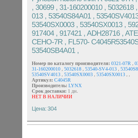
, 30699 , 31-160200010 , 5032618 
013 , 53540S84A01 , 53540SV4013
53540SX0003 , 53540SX0013 , 5924
917404 , 917421 , ADH28716 , AT
CEHO-7R , FL570- C4045R53540S
53540SB4A01 ,
Номер по каталогу производителя:
0321-07R
,
0
31-160200010
,
5032618
,
53540-SV4-013
,
53540S
53540SV4013
,
53540SX0003
,
53540SX0013
,
,
Артикул:
C4045R
Производитель:
LYNX
Срок доставки:
1 дн.
НЕТ В НАЛИЧИИ
Цена: 304