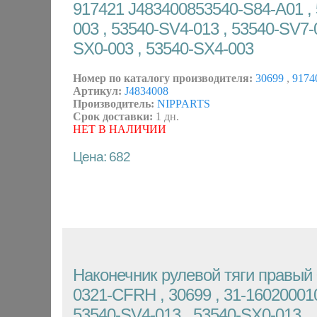
917421 J483400853540-S84-A01 ,
003 , 53540-SV4-013 , 53540-SV7-
SX0-003 , 53540-SX4-003
Номер по каталогу производителя:
30699
,
9174
Артикул:
J4834008
Производитель:
NIPPARTS
Срок доставки:
1 дн.
НЕТ В НАЛИЧИИ
Цена: 682
Наконечник рулевой тяги правый 
0321-CFRH , 30699 , 31-160200010
53540-SV4-013 , 53540-SX0-013 ,