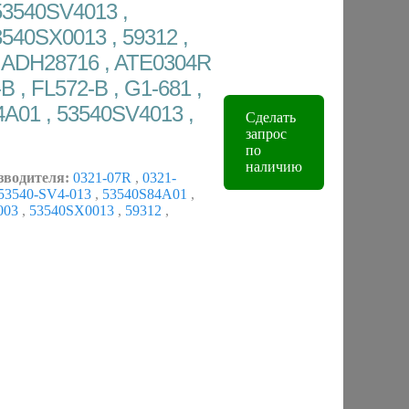
53540SV4013 ,
540SX0013 , 59312 ,
, ADH28716 , ATE0304R
B , FL572-B , G1-681 ,
A01 , 53540SV4013 ,
Сделать
запрос
по
наличию
зводителя:
0321-07R
,
0321-
53540-SV4-013
,
53540S84A01
,
003
,
53540SX0013
,
59312
,