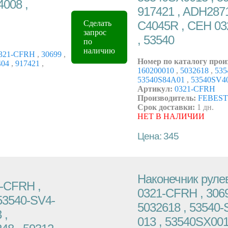
4008 ,
917421 , ADH2871
C4045R , CEH 0
Сделать
запрос
, 53540
по
наличию
321-CFRH
,
30699
,
Номер по каталогу прои
404
,
917421
,
160200010
,
5032618
,
535
53540S84A01
,
53540SV4
Артикул:
0321-CFRH
Производитель:
FEBEST
Срок доставки:
1 дн.
НЕТ В НАЛИЧИИ
Цена: 345
Наконечник рулев
-CFRH ,
0321-CFRH , 3069
 53540-SV4-
5032618 , 53540-
 ,
013 , 53540SX0013