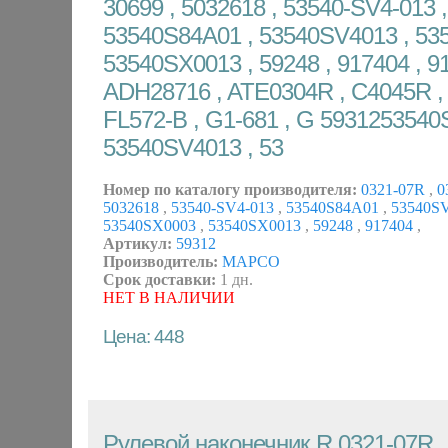
30699 , 5032618 , 53540-SV4-013 ,
53540S84A01 , 53540SV4013 , 53
53540SX0013 , 59248 , 917404 , 9
ADH28716 , ATE0304R , C4045R , 
FL572-B , G1-681 , G 5931253540
53540SV4013 , 53
Номер по каталогу производителя:
0321-07R
,
0
5032618
,
53540-SV4-013
,
53540S84A01
,
53540S
53540SX0003
,
53540SX0013
,
59248
,
917404
,
Артикул:
59312
Производитель:
MAPCO
Срок доставки:
1 дн.
НЕТ В НАЛИЧИИ
Цена: 448
Рулевой наконечник R 0321-07R 