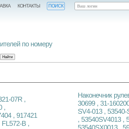
ТАВКА
КОНТАКТЫ
ПОИСК
нителей по номеру
Наконечник руле
321-07R ,
30699 , 31-160200
 ,
SV4-013 , 53540-
404 , 917421
, 53540SV4013 , 
 FL572-B ,
53540SX0013 , 592