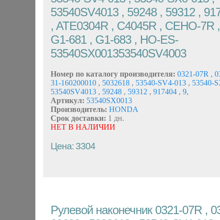
53540SV4013 , 59248 , 59312 , 91
, ATE0304R , C4045R , CEHO-7R ,
G1-681 , G1-683 , HO-ES-
53540SX001353540SV4003
Номер по каталогу производителя:
0321-07R
,
0
31-160200010
,
5032618
,
53540-SV4-013
,
53540-S
53540SV4013
,
59248
,
59312
,
917404
,
9
,
Артикул:
53540SX0013
Производитель:
HONDA
Срок доставки:
1 дн.
НЕТ В НАЛИЧИИ
Цена: 3304
Рулевой наконечник 0321-07R , 0