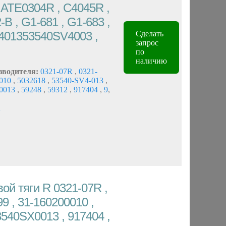
, ATE0304R , C4045R ,
B , G1-681 , G1-683 ,
401353540SV4003 ,
Сделать
запрос
по
наличию
зводителя:
0321-07R
,
0321-
0010
,
5032618
,
53540-SV4-013
,
0013
,
59248
,
59312
,
917404
,
9
,
A
ой тяги R 0321-07R ,
9 , 31-160200010 ,
540SX0013 , 917404 ,