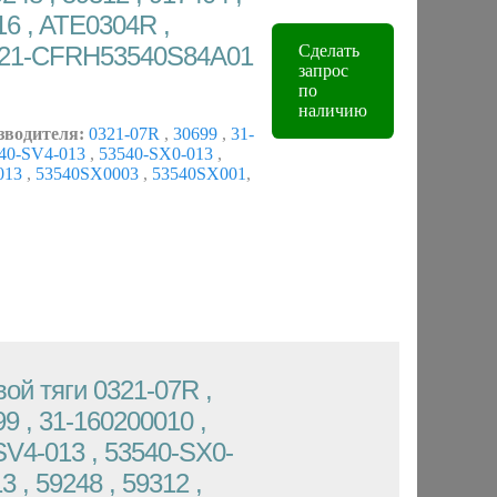
6 , ATE0304R ,
321-CFRH53540S84A01
Сделать
запрос
по
наличию
зводителя:
0321-07R
,
30699
,
31-
40-SV4-013
,
53540-SX0-013
,
013
,
53540SX0003
,
53540SX001
,
ой тяги 0321-07R ,
9 , 31-160200010 ,
SV4-013 , 53540-SX0-
 , 59248 , 59312 ,