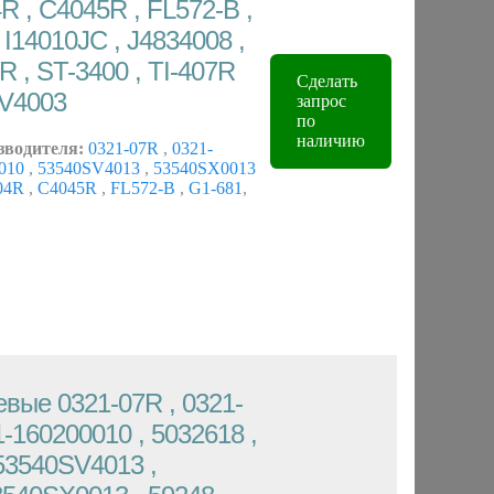
R , C4045R , FL572-B ,
 I14010JC , J4834008 ,
R , ST-3400 , TI-407R
Сделать
V4003
запрос
по
наличию
зводителя:
0321-07R
,
0321-
0010
,
53540SV4013
,
53540SX0013
04R
,
C4045R
,
FL572-B
,
G1-681
,
вые 0321-07R , 0321-
1-160200010 , 5032618 ,
53540SV4013 ,