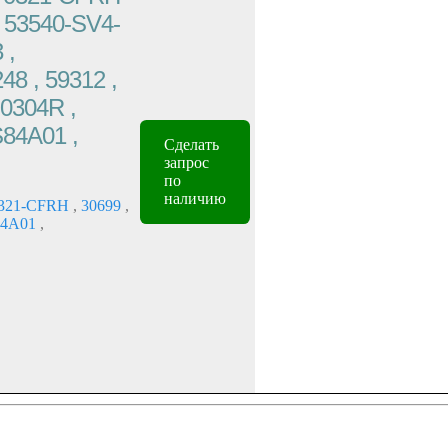
, 53540-SV4-
 ,
8 , 59312 ,
E0304R ,
84A01 ,
Сделать
запрос
по
наличию
321-CFRH
,
30699
,
84A01
,