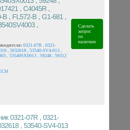
540SX0013 , 59248 ,
917421 , C4045R ,
B , FL572-B , G1-681 ,
3540SV4003 ,
Сделать
запрос
по
наличию
зводителя:
0321-07R
,
0321-
0010
,
5032618
,
53540-SV4-013
,
003
,
53540SX0013
,
59248
,
59312
ECH
ик 0321-07R , 0321-
032618 , 53540-SV4-013