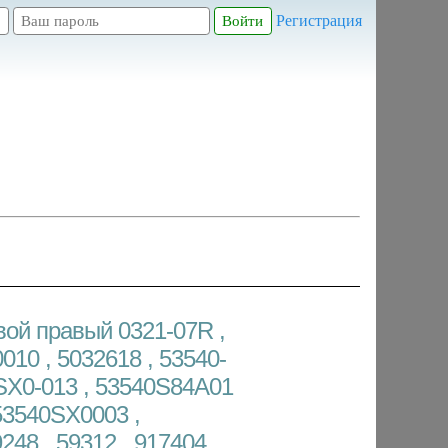
Регистрация
вой правый 0321-07R ,
010 , 5032618 , 53540-
SX0-013 , 53540S84A01
53540SX0003 ,
48 , 59312 , 917404 ,