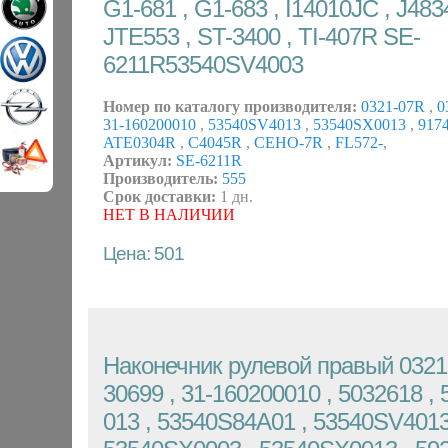
G1-681 , G1-683 , I14010JC , J483
JTE553 , ST-3400 , TI-407R SE-
6211R53540SV4003
Номер по каталогу производителя:
0321-07R
,
0
31-160200010
,
53540SV4013
,
53540SX0013
,
917
ATE0304R
,
C4045R
,
CEHO-7R
,
FL572-
,
Артикул:
SE-6211R
Производитель:
555
Срок доставки:
1 дн.
НЕТ В НАЛИЧИИ
Цена: 501
Наконечник рулевой правый 0321
30699 , 31-160200010 , 5032618 ,
013 , 53540S84A01 , 53540SV4013