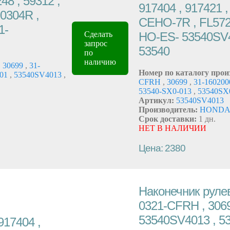
8 , 59312 ,
917404 , 917421 
E0304R ,
CEHO-7R , FL572-
1-
HO-ES- 53540SV
Сделать
запрос
53540
по
наличию
,
30699
,
31-
Номер по каталогу прои
A01
,
53540SV4013
,
CFRH
,
30699
,
31-16020
53540-SX0-013
,
53540SX
Артикул:
53540SV4013
Производитель:
HOND
Срок доставки:
1 дн.
НЕТ В НАЛИЧИИ
Цена: 2380
Наконечник рулев
0321-CFRH , 3069
53540SV4013 , 53
917404 ,