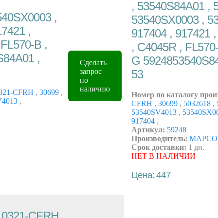
, 53540S84A01 , 
540SX0003 ,
53540SX0003 , 53
17421 ,
917404 , 917421 
FL570-B ,
, C4045R , FL570-
S84A01 ,
G 5924853540S84
Сделать
запрос
53
по
наличию
321-CFRH
,
30699
,
Номер по каталогу прои
V4013
,
CFRH
,
30699
,
5032618
,
53540SV4013
,
53540SX0
917404
,
Артикул:
59248
Производитель:
MAPCO
Срок доставки:
1 дн.
НЕТ В НАЛИЧИИ
Цена: 447
, 0321-CFRH