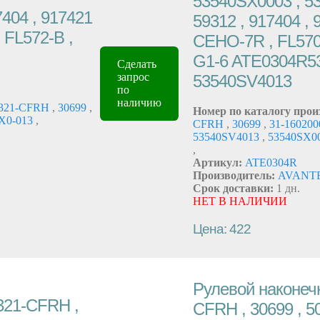
53540SX0003 , 53
7404 , 917421
59312 , 917404 , 
 FL572-B ,
CEHO-7R , FL570-
G1-6 ATE0304R5
Сделать
запрос
53540SV4013
по
наличию
321-CFRH
,
30699
,
Номер по каталогу прои
X0-013
,
CFRH
,
30699
,
31-16020
53540SV4013
,
53540SX0
,
Артикул:
ATE0304R
Производитель:
AVANT
Срок доставки:
1 дн.
НЕТ В НАЛИЧИИ
Цена: 422
Рулевой наконечн
321-CFRH ,
CFRH , 30699 , 5