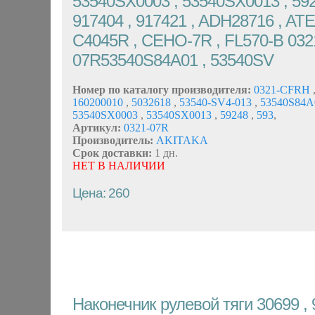
53540SX0003 , 53540SX0013 , 5924
917404 , 917421 , ADH28716 , AT
C4045R , CEHO-7R , FL570-B 032
07R53540S84A01 , 53540SV
Номер по каталогу производителя:
0321-CFRH
160200010
,
5032618
,
53540-SV4-013
,
53540S84
53540SX0003
,
53540SX0013
,
59248
,
593
,
Артикул:
0321-07R
Производитель:
AKITAKA
Срок доставки:
1 дн.
НЕТ В НАЛИЧИИ
Цена: 260
Наконечник рулевой тяги 30699 , 