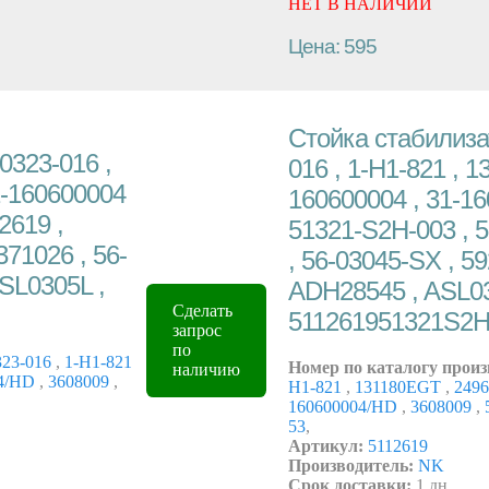
НЕТ В НАЛИЧИИ
Цена: 595
Стойка стабилизат
0323-016 ,
016 , 1-H1-821 , 1
1-160600004
160600004 , 31-16
2619 ,
51321-S2H-003 , 
71026 , 56-
, 56-03045-SX , 59
SL0305L ,
ADH28545 , ASL03
Сделать
511261951321S2
запрос
по
23-016
,
1-H1-821
Номер по каталогу произ
наличию
04/HD
,
3608009
,
H1-821
,
131180EGT
,
249
160600004/HD
,
3608009
,
53
,
Артикул:
5112619
Производитель:
NK
Срок доставки:
1 дн.