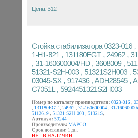
Цена: 512
Стойка стабилизатора 0323-016 , 
1-H1-821 , 131180EGT , 24962 , 3
, 31-160600004/HD , 3608009 , 511
51321-S2H-003 , 51321S2H003 , 53
03045-SX , 917436 , ADH28545 , A
C7051L , 5924451321S2H003
Номер по каталогу производителя:
0323-016
,
03
,
131180EGT
,
24962
,
31-160600004
,
31-1606000
5112619
,
51321-S2H-003
,
51321S
,
Артикул:
59244
Производитель:
MAPCO
Срок доставки:
1 дн.
НЕТ В НАЛИЧИИ