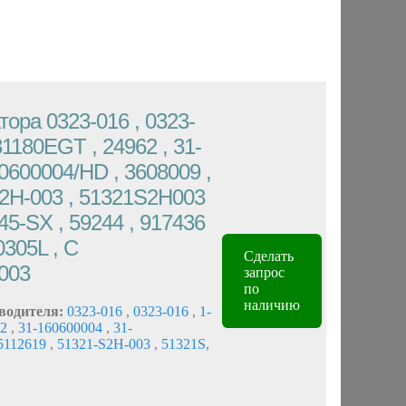
ора 0323-016 , 0323-
31180EGT , 24962 , 31-
0600004/HD , 3608009 ,
S2H-003 , 51321S2H003
045-SX , 59244 , 917436
305L , C
Сделать
003
запрос
по
наличию
водителя:
0323-016
,
0323-016
,
1-
62
,
31-160600004
,
31-
5112619
,
51321-S2H-003
,
51321S
,