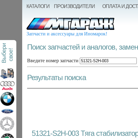
КАТАЛОГИ
ПРОИЗВОДИТЕЛИ
ОПЛАТА И ДОС
Запчасти и аксессуары для Иномарок!
Поиск запчастей и аналогов, заме
В
ы
б
е
р
и
с
в
о
е
!
Введите номер запчасти
Результаты поиска
51321-S2H-003 Тяга стабилизато