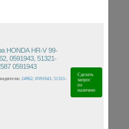
ора HONDA HR-V 99-
62, 0591943, 51321-
2587 0591943
Сделать
водителя:
24962
,
0591943
,
51321-
запрос
по
наличию