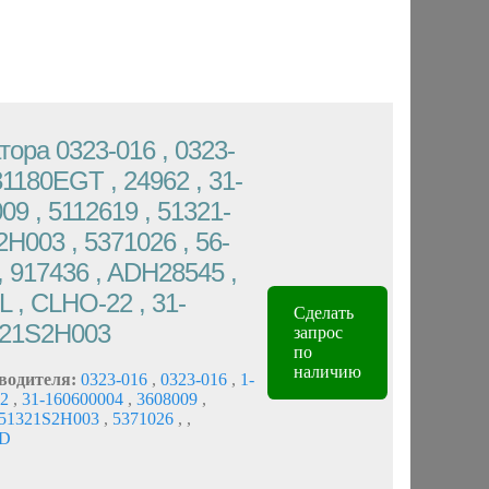
ора 0323-016 , 0323-
31180EGT , 24962 , 31-
09 , 5112619 , 51321-
H003 , 5371026 , 56-
, 917436 , ADH28545 ,
 , CLHO-22 , 31-
Сделать
321S2H003
запрос
по
наличию
водителя:
0323-016
,
0323-016
,
1-
62
,
31-160600004
,
3608009
,
51321S2H003
,
5371026
,
,
HD