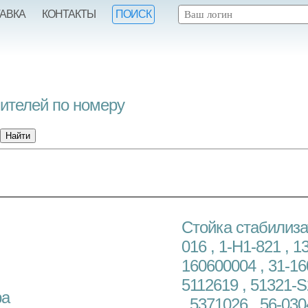
ТАВКА
КОНТАКТЫ
ПОИСК
нителей по номеру
Cтойка стабилизат
016 , 1-H1-821 , 1
160600004 , 31-16
5112619 , 51321-
ра
, 5371026 , 56-03