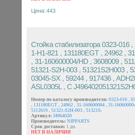
Цена: 443
Стойка стабилизатора 0323-016 , 
1-H1-821 , 131180EGT , 24962 , 3
, 31-160600004/HD , 3608009 , 511
51321-S2H-003 , 51321S2H003 , 53
03045-SX , 59244 , 917436 , ADH2
ASL0305L , C J496402051321S2H
Номер по каталогу производителя:
0323-016
,
03
,
131180EGT
,
24962
,
31-160600004
,
31-1606000
5112619
,
51321-S2H-003
,
51321S
,
Артикул:
J4964020
Производитель:
NIPPARTS
Срок доставки:
1 дн.
НЕТ В НАЛИЧИИ