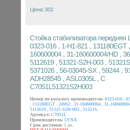
Цена: 302
Стойка стабилизатора передняя L
0323-016 , 1-H1-821 , 131180EGT ,
160600004 , 31-160600004/HD , 36
5112619 , 51321-S2H-003 , 51321
5371026 , 56-03045-SX , 59244 , 9
ADH28545 , ASL0305L , C
C7051L51321S2H003
Номер по каталогу производителя:
0323-016
,
03
,
131180EGT
,
24962
,
31-160600004
,
31-1606000
5112619
,
51321-S2H-003
,
51321S
,
Артикул:
C7051L
Производитель:
LYNX
Срок доставки:
1 дн.