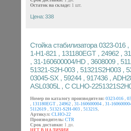
Остаток на складе:
1 шт.
Цена: 338
Стойка стабилизатора 0323-016 , 
1-H1-821 , 131180EGT , 24962 , 3
, 31-160600004/HD , 3608009 , 511
51321-S2H-003 , 51321S2H003 , 53
03045-SX , 59244 , 917436 , ADH2
ASL0305L , C CLHO-2251321S2H
Номер по каталогу производителя:
0323-016
,
03
,
131180EGT
,
24962
,
31-160600004
,
31-1606000
5112619
,
51321-S2H-003
,
51321S
,
Артикул:
CLHO-22
Производитель:
CTR
Срок доставки:
1 дн.
НЕТ В НАЛИЧИИ