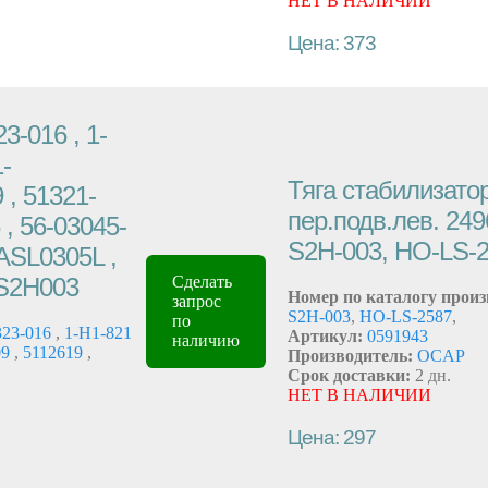
НЕТ В НАЛИЧИИ
Цена: 373
3-016 , 1-
-
Тяга стабилизат
 , 51321-
пер.подв.лев. 249
, 56-03045-
S2H-003, HO-LS-
 ASL0305L ,
S2H003
Сделать
Номер по каталогу произ
запрос
S2H-003
,
HO-LS-2587
,
по
23-016
,
1-H1-821
Артикул:
0591943
наличию
09
,
5112619
,
Производитель:
OCAP
Срок доставки:
2 дн.
НЕТ В НАЛИЧИИ
Цена: 297