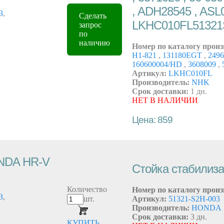
, ADH28545 , ASL0
3
,
Сделать
LKHC010FL51321
запрос
по
наличию
Номер по каталогу произ
H1-821
,
131180EGT
,
249
160600004/HD
,
3608009
,
Артикул:
LKHC010FL
Производитель:
NHK
Срок доставки:
1 дн.
НЕТ В НАЛИЧИИ
Цена: 859
ONDA HR-V
Стойка стабилиза
Количество
Номер по каталогу произ
3
,
шт.
Артикул:
51321-S2H-003
Производитель:
HONDA
Срок доставки:
3 дн.
КУПИТЬ