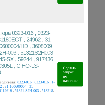
ора 0323-016 , 0323-
31180EGT , 24962 , 31-
0600004/HD , 3608009 ,
S2H-003 , 51321S2H003
045-SX , 59244 , 917436
0305L , C HO-LS-
Сделать
3
запрос
по
наличию
водителя:
0323-016
,
0323-016
,
1-
62
,
31-160600004
,
31-
5112619
,
51321-S2H-003
,
51321S
,