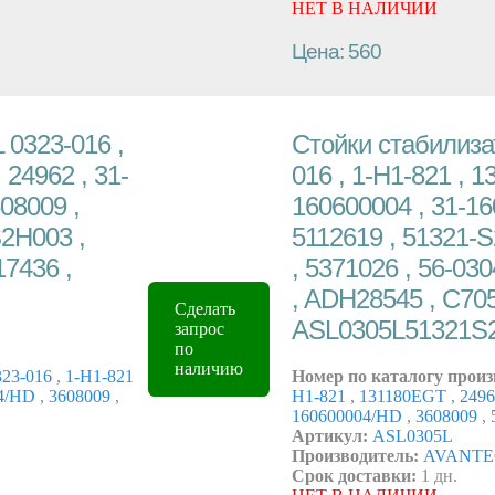
НЕТ В НАЛИЧИИ
Цена: 560
 0323-016 ,
Стойки стабилизат
 24962 , 31-
016 , 1-H1-821 , 1
08009 ,
160600004 , 31-16
S2H003 ,
5112619 , 51321-
17436 ,
, 5371026 , 56-03
, ADH28545 , C70
Сделать
ASL0305L51321S
запрос
по
наличию
23-016
,
1-H1-821
Номер по каталогу произ
04/HD
,
3608009
,
H1-821
,
131180EGT
,
249
160600004/HD
,
3608009
,
Артикул:
ASL0305L
Производитель:
AVANT
Срок доставки:
1 дн.