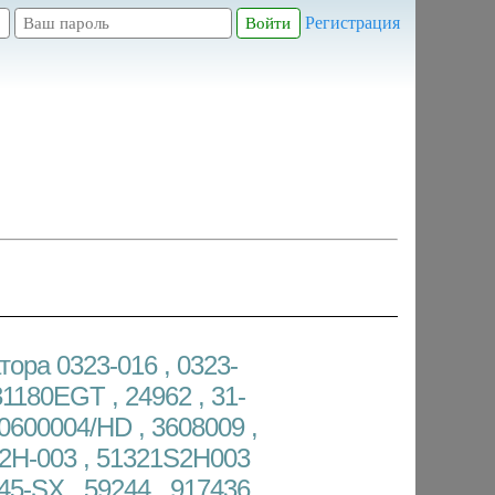
Регистрация
ора 0323-016 , 0323-
31180EGT , 24962 , 31-
0600004/HD , 3608009 ,
S2H-003 , 51321S2H003
045-SX , 59244 , 917436