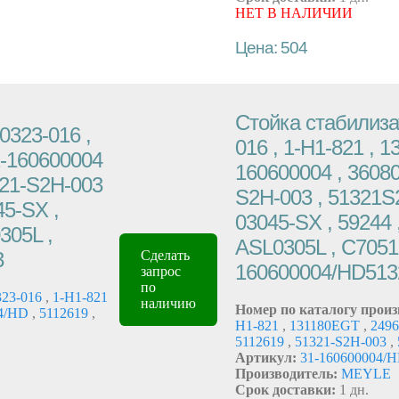
НЕТ В НАЛИЧИИ
Цена: 504
Стойка стабилизат
0323-016 ,
016 , 1-H1-821 , 1
1-160600004
160600004 , 36080
321-S2H-003
S2H-003 , 51321S2
45-SX ,
03045-SX , 59244 
305L ,
ASL0305L , C7051L
3
Сделать
160600004/HD51
запрос
по
23-016
,
1-H1-821
наличию
Номер по каталогу произ
04/HD
,
5112619
,
H1-821
,
131180EGT
,
249
5112619
,
51321-S2H-003
,
Артикул:
31-160600004/
Производитель:
MEYLE
Срок доставки:
1 дн.