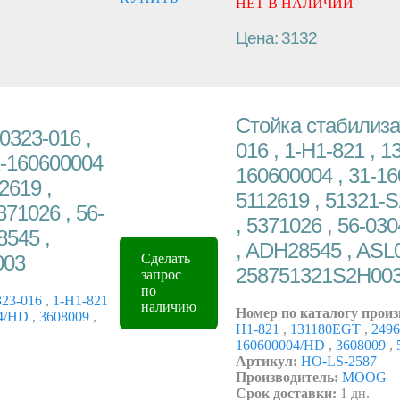
НЕТ В НАЛИЧИИ
Цена: 3132
Стойка стабилизат
0323-016 ,
016 , 1-H1-821 , 1
1-160600004
160600004 , 31-16
2619 ,
5112619 , 51321-
71026 , 56-
, 5371026 , 56-03
8545 ,
, ADH28545 , ASL
003
Сделать
258751321S2H00
запрос
по
23-016
,
1-H1-821
наличию
Номер по каталогу произ
04/HD
,
3608009
,
H1-821
,
131180EGT
,
249
160600004/HD
,
3608009
,
Артикул:
HO-LS-2587
Производитель:
MOOG
Срок доставки:
1 дн.