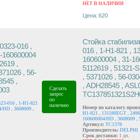
НЕТ В НАЛИЧИИ
Цена: 620
Стойка стабилизат
0323-016 ,
016 , 1-H1-821 , 1
1-160600004
160600004 , 31-16
2619 ,
5112619 , 51321-
71026 , 56-
, 5371026 , 56-03
8545 ,
, ADH28545 , ASL0
003
Сделать
TC137851321S2H
запрос
по
23-016
,
1-H1-821
наличию
Номер по каталогу произ
04/HD
,
3608009
,
H1-821
,
131180EGT
,
249
160600004/HD
,
3608009
,
Артикул:
TC1378
Производитель:
DELPHI
Срок доставки:
1 дн.