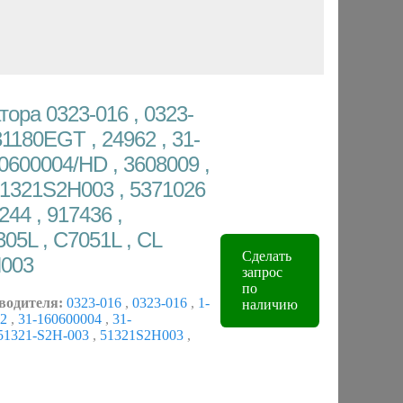
ора 0323-016 , 0323-
31180EGT , 24962 , 31-
0600004/HD , 3608009 ,
51321S2H003 , 5371026
244 , 917436 ,
05L , C7051L , CL
Сделать
H003
запрос
по
водителя:
0323-016
,
0323-016
,
1-
наличию
62
,
31-160600004
,
31-
51321-S2H-003
,
51321S2H003
,