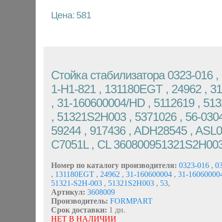
Цена: 581
Стойка стабилизатора 0323-016 , 
1-H1-821 , 131180EGT , 24962 , 3
, 31-160600004/HD , 5112619 , 51
, 51321S2H003 , 5371026 , 56-030
59244 , 917436 , ADH28545 , ASL0
C7051L , CL 360800951321S2H00
Номер по каталогу производителя:
0323-016
,
03
,
131180EGT
,
24962
,
31-160600004
,
31-1606000
51321-S2H-003
,
51321S2H003
,
53
,
Артикул:
3608009
Производитель:
FORMPART
Срок доставки:
1 дн.
НЕТ В НАЛИЧИИ