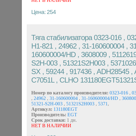
НЕТ В НАЛИЧИИ
Цена: 254
Тяга стабилизатора 0323-016 , 032
H1-821 , 24962 , 31-160600004 , 31
160600004/HD , 3608009 , 5112619
S2H-003 , 51321S2H003 , 5371026 
SX , 59244 , 917436 , ADH28545 ,
C7051L , CLHO 131180EGT51321
Номер по каталогу производителя:
0323-016
,
03
,
24962
,
31-160600004
,
31-160600004/HD
,
36080
51321-S2H-003
,
51321S2H003
,
5371
,
Артикул:
131180EGT
Производитель:
EGT
Срок доставки:
1 дн.
НЕТ В НАЛИЧИИ