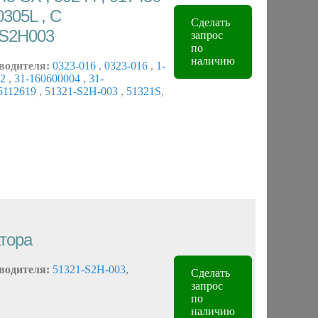
305L , C
Сделать
S2H003
запрос
по
наличию
водителя:
0323-016
,
0323-016
,
1-
62
,
31-160600004
,
31-
5112619
,
51321-S2H-003
,
51321S
,
тора
водителя:
51321-S2H-003
,
Сделать
запрос
по
наличию