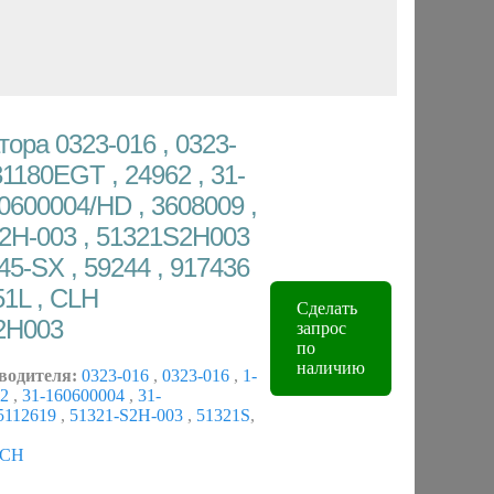
ора 0323-016 , 0323-
31180EGT , 24962 , 31-
0600004/HD , 3608009 ,
S2H-003 , 51321S2H003
045-SX , 59244 , 917436
51L , CLH
Сделать
2H003
запрос
по
наличию
водителя:
0323-016
,
0323-016
,
1-
62
,
31-160600004
,
31-
5112619
,
51321-S2H-003
,
51321S
,
ECH