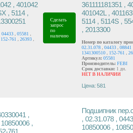
1042 , 401042
361111181351 , 4
X , 5114 ,
401042L , 401163
13300251
5114 , 5114S , 
Сделать
запрос
, 2013300
по
,
04433
,
05581
,
наличию
152-761
,
26393
,
Номер по каталогу про
02.31.078
,
04433
,
08841
1341300510
,
152-761
,
26
Артикул:
05581
Производитель:
FEBI
Срок доставки:
1 дн.
НЕТ В НАЛИЧИИ
Цена: 581
Подшипник пер.с
0330041 ,
, 02.31.078 , 0443
, 10850006 ,
10850006 , 10850
52-761 ,