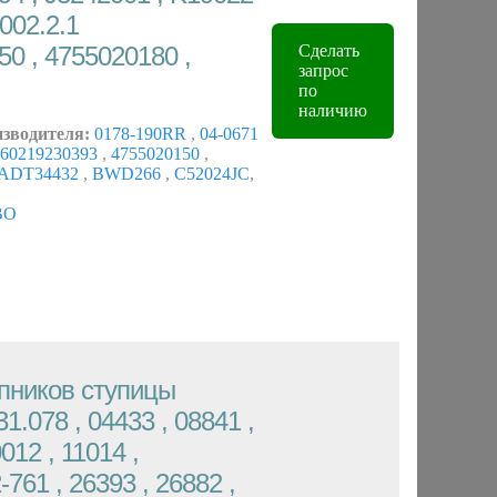
002.2.1
0 , 4755020180 ,
Сделать
запрос
по
наличию
изводителя:
0178-190RR
,
04-0671
60219230393
,
4755020150
,
ADT34432
,
BWD266
,
C52024JC
,
BO
пников cтупицы
1.078 , 04433 , 08841 ,
012 , 11014 ,
761 , 26393 , 26882 ,