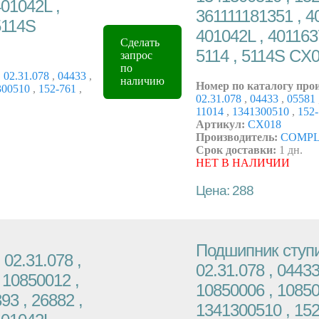
401042L ,
361111181351 , 4
5114S
401042L , 401163
Сделать
5114 , 5114S CX
запрос
по
,
02.31.078
,
04433
,
наличию
Номер по каталогу про
300510
,
152-761
,
02.31.078
,
04433
,
05581
11014
,
1341300510
,
152
Артикул:
CX018
Производитель:
COMP
Срок доставки:
1 дн.
НЕТ В НАЛИЧИИ
Цена: 288
Подшипник ступи
02.31.078 ,
02.31.078 , 04433
 10850012 ,
10850006 , 10850
93 , 26882 ,
1341300510 , 152-