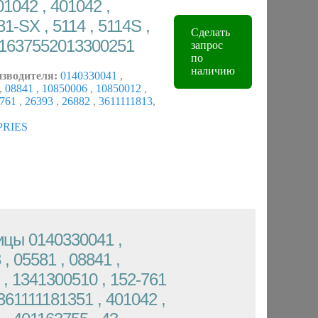
01042 , 401042 ,
1-SX , 5114 , 5114S ,
Сделать
1637552013300251
запрос
по
наличию
изводителя:
0140330041
,
,
08841
,
10850006
,
10850012
,
-761
,
26393
,
26882
,
3611111813
,
PRIES
цы 0140330041 ,
 , 05581 , 08841 ,
 , 1341300510 , 152-761
 361111181351 , 401042 ,