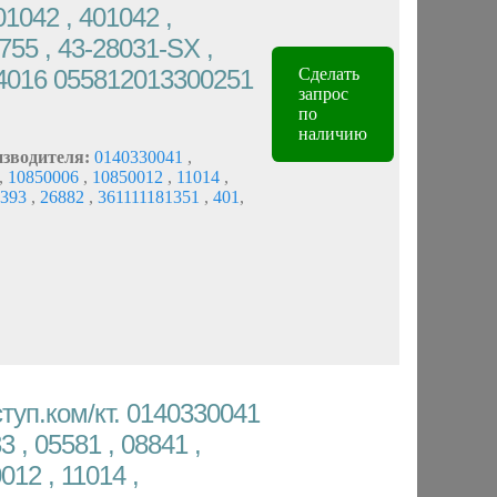
01042 , 401042 ,
755 , 43-28031-SX ,
554016 055812013300251
Сделать
запрос
по
наличию
изводителя:
0140330041
,
,
10850006
,
10850012
,
11014
,
393
,
26882
,
361111181351
,
401
,
туп.ком/кт. 0140330041
3 , 05581 , 08841 ,
012 , 11014 ,