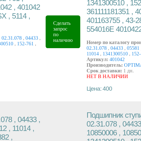
1341300510 , 152-
1042 , 401042
361111181351 , 4
X , 5114 ,
401163755 , 43-28
Сделать
554016E 401042
запрос
по
,
02.31.078
,
04433
,
наличию
Номер по каталогу про
300510
,
152-761
,
02.31.078
,
04433
,
05581
11014
,
1341300510
,
152
Артикул:
401042
Производитель:
OPTIM
Срок доставки:
1 дн.
НЕТ В НАЛИЧИИ
Цена: 400
Подшипник ступи
078 , 04433 ,
02.31.078 , 04433
2 , 11014 ,
10850006 , 10850
82 ,