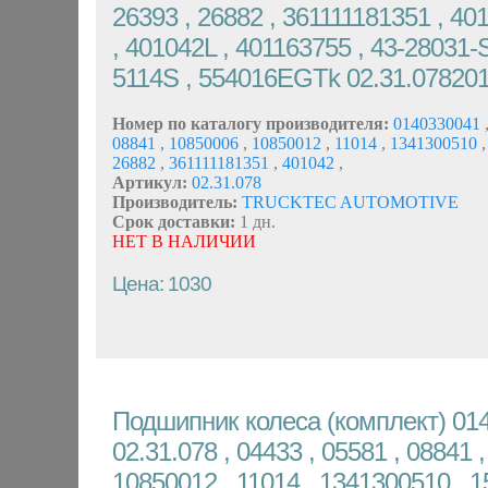
26393 , 26882 , 361111181351 , 40
, 401042L , 401163755 , 43-28031-S
5114S , 554016EGTk 02.31.07820
Номер по каталогу производителя:
0140330041
08841
,
10850006
,
10850012
,
11014
,
1341300510
,
26882
,
361111181351
,
401042
,
Артикул:
02.31.078
Производитель:
TRUCKTEC AUTOMOTIVE
Срок доставки:
1 дн.
НЕТ В НАЛИЧИИ
Цена: 1030
Подшипник колеса (комплект) 014
02.31.078 , 04433 , 05581 , 08841 
10850012 , 11014 , 1341300510 , 1