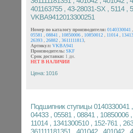
361111181351 , 401042 , 401042 , 
401163755 , 43-28031-SX , 5114 , 
VKBA9412013300251
Номер по каталогу производителя:
0140330041
05581
,
08841
,
10850006
,
10850012
,
11014
,
1341
26393
,
26882
,
3611111813
,
Артикул:
VKBA941
Производитель:
SKF
Срок доставки:
1 дн.
НЕТ В НАЛИЧИИ
Цена: 1016
Подшипник ступицы 0140330041 , 
04433 , 05581 , 08841 , 10850006 ,
11014 , 1341300510 , 152-761 , 263
361111181351 , 401042 , 401042 , 