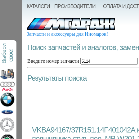
КАТАЛОГИ
ПРОИЗВОДИТЕЛИ
ОПЛАТА И ДОС
Запчасти и аксессуары для Иномарок!
Поиск запчастей и аналогов, заме
В
ы
б
е
р
и
с
в
о
е
!
Введите номер запчасти
Результаты поиска
VKBA94167/37R151.14F401042A к
подшипника ступ. пер. MB W201 