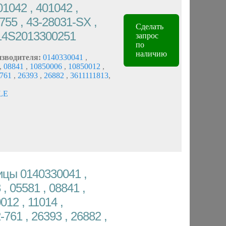
01042 , 401042 ,
755 , 43-28031-SX ,
Сделать
114S2013300251
запрос
по
наличию
изводителя:
0140330041
,
,
08841
,
10850006
,
10850012
,
-761
,
26393
,
26882
,
3611111813
,
LE
цы 0140330041 ,
 , 05581 , 08841 ,
012 , 11014 ,
761 , 26393 , 26882 ,