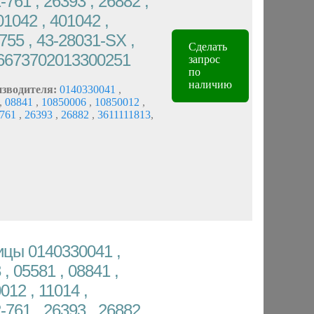
761 , 26393 , 26882 ,
01042 , 401042 ,
755 , 43-28031-SX ,
Сделать
36673702013300251
запрос
по
наличию
изводителя:
0140330041
,
,
08841
,
10850006
,
10850012
,
-761
,
26393
,
26882
,
3611111813
,
цы 0140330041 ,
 , 05581 , 08841 ,
012 , 11014 ,
761 , 26393 , 26882 ,