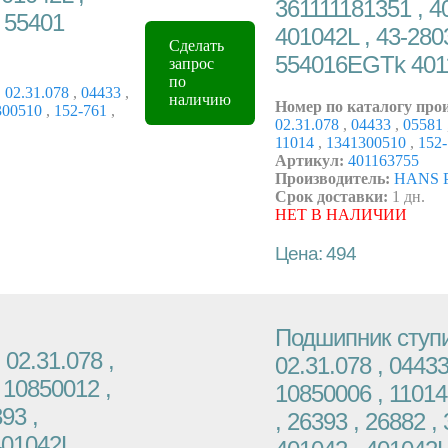
361111181351 , 4
, 55401
401042L , 43-2803
Сделать
554016EGTk 401
запрос
по
,
02.31.078
,
04433
,
наличию
Номер по каталогу про
300510
,
152-761
,
02.31.078
,
04433
,
05581
11014
,
1341300510
,
152
Артикул:
401163755
Производитель:
HANS 
Срок доставки:
1 дн.
НЕТ В НАЛИЧИИ
Цена: 494
Подшипник ступи
02.31.078 ,
02.31.078 , 04433
 10850012 ,
10850006 , 11014
93 ,
, 26393 , 26882 ,
401042L ,