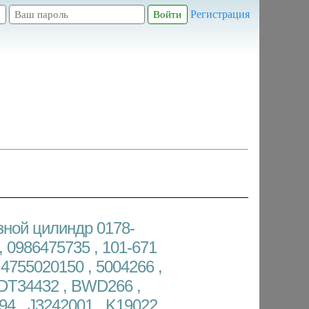
Регистрация
ной цилиндр 0178-
, 0986475735 , 101-671
 4755020150 , 5004266 ,
ADT34432 , BWD266 ,
94 , J3242001 , K19022