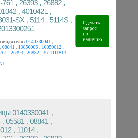
761 , 26393 , 26882 ,
01042 , 401042L ,
031-SX , 5114 , 5114S ,
Сделать
2013300251
запрос
по
наличию
изводителя:
0140330041
,
,
08841
,
10850006
,
10850012
,
-761
,
26393
,
26882
,
3611111813
,
AL
цы 0140330041 ,
 , 05581 , 08841 ,
012 , 11014 ,