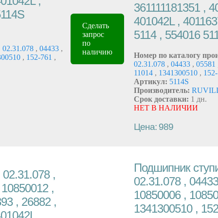
401042L ,
361111181351 , 4
5114S
401042L , 401163
Сделать
5114 , 554016 5
запрос
по
,
02.31.078
,
04433
,
наличию
Номер по каталогу про
300510
,
152-761
,
02.31.078
,
04433
,
05581
11014
,
1341300510
,
152
Артикул:
5114S
Производитель:
RUVIL
Срок доставки:
1 дн.
НЕТ В НАЛИЧИИ
Цена: 989
Подшипник ступи
02.31.078 ,
02.31.078 , 04433
 10850012 ,
10850006 , 10850
93 , 26882 ,
1341300510 , 152-
401042L ,