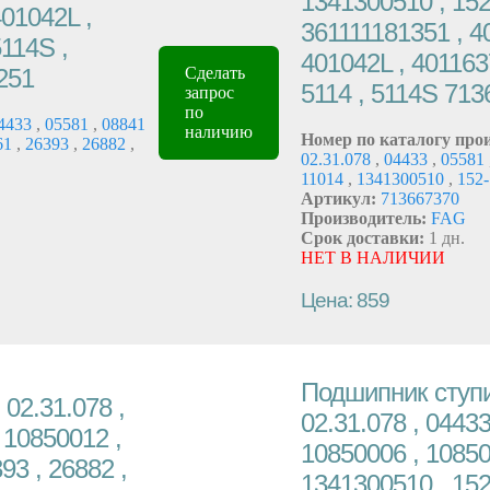
1341300510 , 152-
401042L ,
361111181351 , 4
5114S ,
401042L , 401163
251
Сделать
5114 , 5114S 71
запрос
по
4433
,
05581
,
08841
наличию
Номер по каталогу про
61
,
26393
,
26882
,
02.31.078
,
04433
,
05581
11014
,
1341300510
,
152
Артикул:
713667370
Производитель:
FAG
Срок доставки:
1 дн.
НЕТ В НАЛИЧИИ
Цена: 859
Подшипник ступи
02.31.078 ,
02.31.078 , 04433
 10850012 ,
10850006 , 10850
93 , 26882 ,
1341300510 , 152-