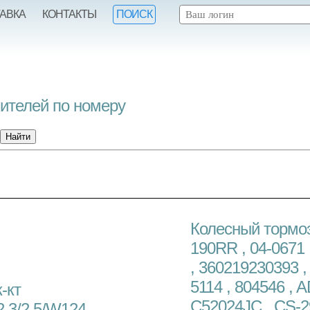
ТАВКА
КОНТАКТЫ
ПОИСК
нителей по номеру
Колесный тормоз
190RR , 04-0671 
, 360219230393 ,
5114 , 804546 , 
-кт
C52024JC , CS-2
2.3/2.5/W124