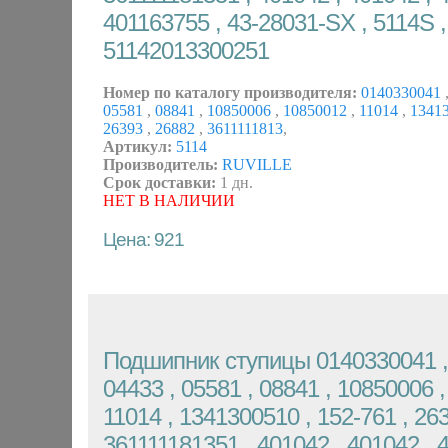
401163755 , 43-28031-SX , 5114S 
51142013300251
Номер по каталогу производителя:
0140330041
05581
,
08841
,
10850006
,
10850012
,
11014
,
1341
26393
,
26882
,
3611111813
,
Артикул:
5114
Производитель:
RUVILLE
Срок доставки:
1 дн.
НЕТ В НАЛИЧИИ
Цена: 921
Подшипник ступицы 0140330041 , 
04433 , 05581 , 08841 , 10850006 ,
11014 , 1341300510 , 152-761 , 263
361111181351 , 401042 , 401042 , 