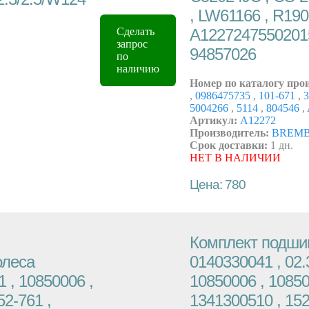
, LW61166 , R190
A12272475502015
Сделать
запрос
94857026
по
наличию
Номер по каталогу про
,
0986475735
,
101-671
,
3
5004266
,
5114
,
804546
,
Артикул:
A12272
Производитель:
BREM
Срок доставки:
1 дн.
НЕТ В НАЛИЧИИ
Цена: 780
Комплект подши
олеса
0140330041 , 02.3
1 , 10850006 ,
10850006 , 10850
52-761 ,
1341300510 , 152-