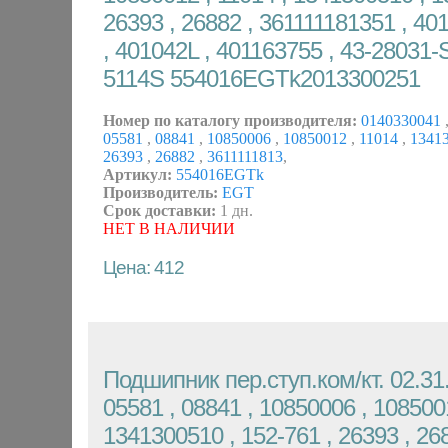
26393 , 26882 , 361111181351 , 40
, 401042L , 401163755 , 43-28031-S
5114S 554016EGTk2013300251
Номер по каталогу производителя:
0140330041
05581
,
08841
,
10850006
,
10850012
,
11014
,
1341
26393
,
26882
,
3611111813
,
Артикул:
554016EGTk
Производитель:
EGT
Срок доставки:
1 дн.
НЕТ В НАЛИЧИИ
Цена: 412
Подшипник пер.ступ.ком/кт. 02.31.
05581 , 08841 , 10850006 , 1085001
1341300510 , 152-761 , 26393 , 268