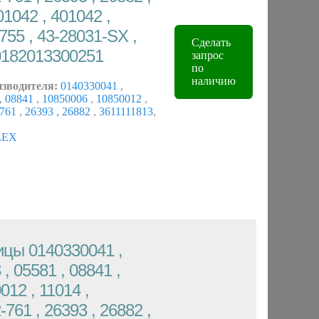
01042 , 401042 ,
755 , 43-28031-SX ,
Сделать
0182013300251
запрос
по
наличию
изводителя:
0140330041
,
,
08841
,
10850006
,
10850012
,
-761
,
26393
,
26882
,
3611111813
,
LEX
цы 0140330041 ,
 , 05581 , 08841 ,
012 , 11014 ,
761 , 26393 , 26882 ,