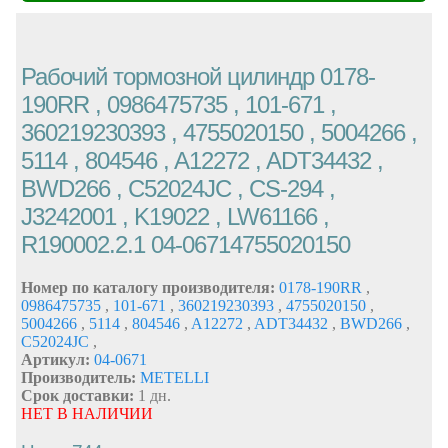
Рабочий тормозной цилиндр 0178-
190RR , 0986475735 , 101-671 ,
360219230393 , 4755020150 , 5004266 ,
5114 , 804546 , A12272 , ADT34432 ,
BWD266 , C52024JC , CS-294 ,
J3242001 , K19022 , LW61166 ,
R190002.2.1 04-06714755020150
Номер по каталогу производителя:
0178-190RR
,
0986475735
,
101-671
,
360219230393
,
4755020150
,
5004266
,
5114
,
804546
,
A12272
,
ADT34432
,
BWD266
,
C52024JC
,
Артикул:
04-0671
Производитель:
METELLI
Срок доставки:
1 дн.
НЕТ В НАЛИЧИИ