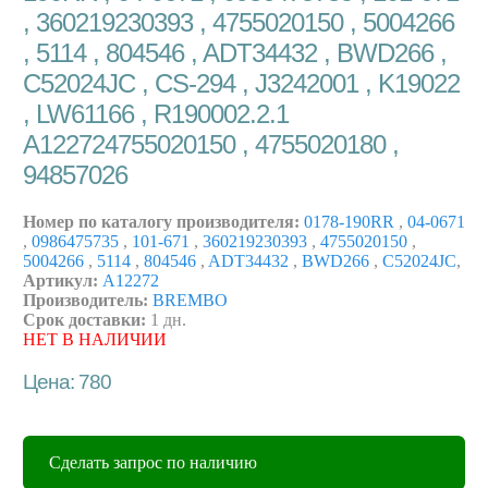
, 360219230393 , 4755020150 , 5004266
, 5114 , 804546 , ADT34432 , BWD266 ,
C52024JC , CS-294 , J3242001 , K19022
, LW61166 , R190002.2.1
A122724755020150 , 4755020180 ,
94857026
Номер по каталогу производителя:
0178-190RR
,
04-0671
,
0986475735
,
101-671
,
360219230393
,
4755020150
,
5004266
,
5114
,
804546
,
ADT34432
,
BWD266
,
C52024JC
,
Артикул:
A12272
Производитель:
BREMBO
Срок доставки:
1 дн.
НЕТ В НАЛИЧИИ
Цена: 780
Сделать запрос по наличию