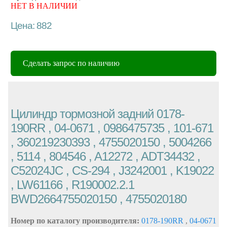
НЕТ В НАЛИЧИИ
Цена: 882
Сделать запрос по наличию
Цилиндр тормозной задний 0178-
190RR , 04-0671 , 0986475735 , 101-671
, 360219230393 , 4755020150 , 5004266
, 5114 , 804546 , A12272 , ADT34432 ,
C52024JC , CS-294 , J3242001 , K19022
, LW61166 , R190002.2.1
BWD2664755020150 , 4755020180
Номер по каталогу производителя:
0178-190RR
,
04-0671