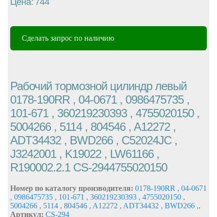
Цена: 744
Сделать запрос по наличию
Рабочий тормозной цилиндр левый
0178-190RR , 04-0671 , 0986475735 ,
101-671 , 360219230393 , 4755020150 ,
5004266 , 5114 , 804546 , A12272 ,
ADT34432 , BWD266 , C52024JC ,
J3242001 , K19022 , LW61166 ,
R190002.2.1 CS-2944755020150
Номер по каталогу производителя:
0178-190RR
,
04-0671
,
0986475735
,
101-671
,
360219230393
,
4755020150
,
5004266
,
5114
,
804546
,
A12272
,
ADT34432
,
BWD266
,
,
Артикул:
CS-294