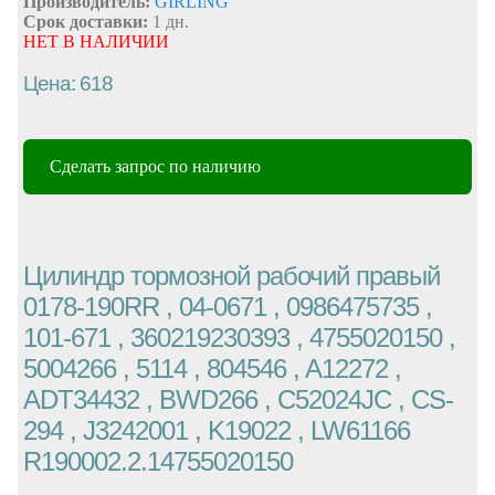
Производитель:
GIRLING
Срок доставки:
1 дн.
НЕТ В НАЛИЧИИ
Цена: 618
Сделать запрос по наличию
Цилиндр тормозной рабочий правый
0178-190RR , 04-0671 , 0986475735 ,
101-671 , 360219230393 , 4755020150 ,
5004266 , 5114 , 804546 , A12272 ,
ADT34432 , BWD266 , C52024JC , CS-
294 , J3242001 , K19022 , LW61166
R190002.2.14755020150