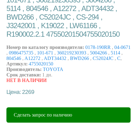
5114 , 804546 , A12272 , ADT34432 ,
BWD266 , C52024JC , CS-294 ,
J3242001 , K19022 , LW61166 ,
R190002.2.1 47550201504755020150
Номер по каталогу производителя:
0178-190RR
,
04-0671
,
0986475735
,
101-671
,
360219230393
,
5004266
,
5114
,
804546
,
A12272
,
ADT34432
,
BWD266
,
C52024JC
,
C
,
Артикул:
4755020150
Производитель:
TOYOTA
Срок доставки:
1 дн.
НЕТ В НАЛИЧИИ
Цена: 2269
Сделать запрос по наличию