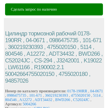
Сделать запрос по наличию
Цилиндр тормозной рабочий 0178-
190RR , 04-0671 , 0986475735 , 101-671
, 360219230393 , 4755020150 , 5114 ,
804546 , A12272 , ADT34432 , BWD266 ,
C52024JC , CS-294 , J3242001 , K19022
, LW61166 , R190002.2.1
50042664755020150 , 4755020180 ,
94857026
Номер по каталогу производителя:
0178-190RR
,
04-0671
,
0986475735
,
101-671
,
360219230393
,
4755020150
,
5114
,
804546
,
A12272
,
ADT34432
,
BWD266
,
C52024JC
,
Артикул:
5004266