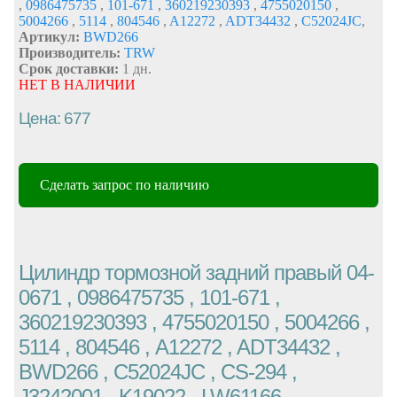
,
0986475735
,
101-671
,
360219230393
,
4755020150
,
5004266
,
5114
,
804546
,
A12272
,
ADT34432
,
C52024JC
,
Артикул:
BWD266
Производитель:
TRW
Срок доставки:
1 дн.
НЕТ В НАЛИЧИИ
Цена: 677
Сделать запрос по наличию
Цилиндр тормозной задний правый 04-
0671 , 0986475735 , 101-671 ,
360219230393 , 4755020150 , 5004266 ,
5114 , 804546 , A12272 , ADT34432 ,
BWD266 , C52024JC , CS-294 ,
J3242001 , K19022 , LW61166 ,