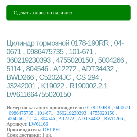
Сделать запрос по наличию
Цилиндр тормозной 0178-190RR , 04-
0671 , 0986475735 , 101-671 ,
360219230393 , 4755020150 , 5004266 ,
5114 , 804546 , A12272 , ADT34432 ,
BWD266 , C52024JC , CS-294 ,
J3242001 , K19022 , R190002.2.1
LW611664755020150
Номер по каталогу производителя:
0178-190RR
,
04-0671
,
0986475735
,
101-671
,
360219230393
,
4755020150
,
5004266
,
5114
,
804546
,
A12272
,
ADT34432
,
BWD266
,
,
Артикул:
LW61166
Производитель:
DELPHI
Срок доставки:
1 дн.