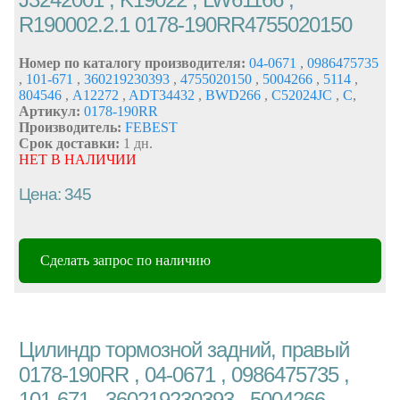
R190002.2.1 0178-190RR4755020150
Номер по каталогу производителя:
04-0671
,
0986475735
,
101-671
,
360219230393
,
4755020150
,
5004266
,
5114
,
804546
,
A12272
,
ADT34432
,
BWD266
,
C52024JC
,
C
,
Артикул:
0178-190RR
Производитель:
FEBEST
Срок доставки:
1 дн.
НЕТ В НАЛИЧИИ
Цена: 345
Сделать запрос по наличию
Цилиндр тормозной задний, правый
0178-190RR , 04-0671 , 0986475735 ,
101-671 , 360219230393 , 5004266 ,