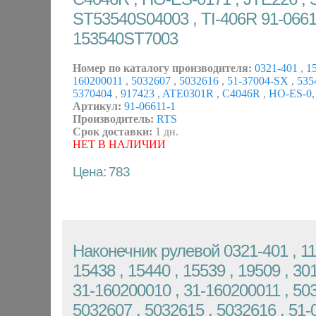
ST53540S04003 , TI-406R 91-0661
153540ST7003
Номер по каталогу производителя:
0321-401
,
1
160200011
,
5032607
,
5032616
,
51-37004-SX
,
535
5370404
,
917423
,
ATE0301R
,
C4046R
,
HO-ES-0
,
Артикул:
91-06611-1
Производитель:
RTS
Срок доставки:
1 дн.
НЕТ В НАЛИЧИИ
Цена: 783
Наконечник рулевой 0321-401 , 11
15438 , 15440 , 15539 , 19509 , 3
31-160200010 , 31-160200011 , 50
5032607 , 5032615 , 5032616 , 51-