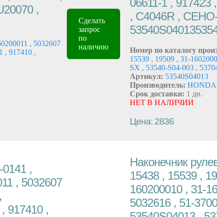
06611-1 , 917423
U20070 ,
, C4046R , CEHO-
Сделать
53540S040135354
запрос
по
60200011
,
5032607
наличию
Номер по каталогу прои
71
,
917410
,
15539
,
19509
,
31-160200
SX
,
53540-S04-003
,
5370
Артикул:
53540S04013
Производитель:
HONDA
Срок доставки:
1 дн.
НЕТ В НАЛИЧИИ
Цена: 2836
Наконечник рулев
0141 ,
15438 , 15539 , 1
011 , 5032607
160200010 , 31-16
,
5032616 , 51-3700
, 917410 ,
53540S04013 , 53