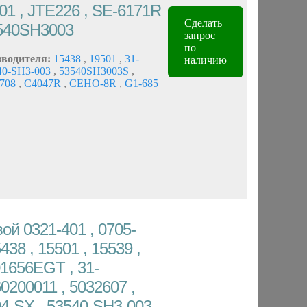
01 , JTE226 , SE-6171R
Сделать
3540SH3003
запрос
по
зводителя:
15438
,
19501
,
31-
наличию
40-SH3-003
,
53540SH3003S
,
708
,
C4047R
,
CEHO-8R
,
G1-685
ой 0321-401 , 0705-
438 , 15501 , 15539 ,
01656EGT , 31-
0200011 , 5032607 ,
04-SX , 53540-SH3-003 ,