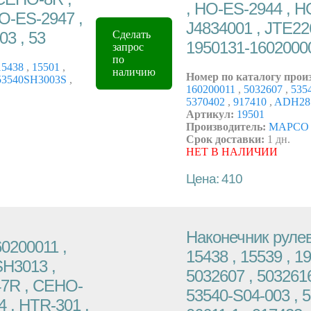
, HO-ES-2944 , H
HO-ES-2947 ,
J4834001 , JTE22
3 , 53
Сделать
1950131-16020000
запрос
по
5438
,
15501
,
наличию
Номер по каталогу прои
3540SH3003S
,
160200011
,
5032607
,
535
5370402
,
917410
,
ADH28
Артикул:
19501
Производитель:
MAPCO
Срок доставки:
1 дн.
НЕТ В НАЛИЧИИ
Цена: 410
Наконечник рулев
0200011 ,
15438 , 15539 , 1
SH3013 ,
5032607 , 5032616
047R , CEHO-
53540-S04-003 , 5
4 , HTR-301 ,