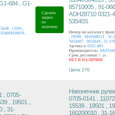
G1-684 , G1-
85710005 , 91-066
ADH28710 0321-4
Сделать
запрос
53540S
по
наличию
5438
,
15501
,
Номер по каталогу прои
3540SH3003S
,
,
19509
,
301656EGT
,
31-
5032607
,
5032616
,
51-37
Артикул:
0321-401
Производитель:
AKITA
Срок доставки:
1 дн.
НЕТ В НАЛИЧИИ
Цена: 276
Наконечник рулев
 , 0705-
0705-0141 , 11072
39 , 19501 ,
15539 , 19501 , 1
 , 31-
160200010 , 31-16