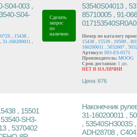
0-S04-003 ,
53540S04013 , 53
3540-S04-
85710005 , 91-066
Сделать
017153540SR0A01
запрос
по
наличию
1072S
,
15438
,
Номер по каталогу прои
,
31-160200011
,
15438
,
15539
,
19509
,
30
160200011
,
5032607
,
503
Артикул:
HO-ES-0171
Производитель:
MOOG
Срок доставки:
1 дн.
НЕТ В НАЛИЧИИ
Цена: 876
Наконечник рулев
5438 , 15501
31-160200011 , 5
, 53540-SH3-
, 53540SH3003S , 
3 , 5370402
ADH28708 , C404
 CEHO-8R ,