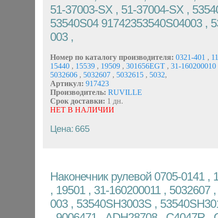
51-37003-SX , 51-37004-SX , 5354
53540S04 91742353540S04003 , 5
003 ,
Номер по каталогу производителя:
0321-401
,
1
15440
,
15539
,
19509
,
301656EGT
,
31-160200010
5032606
,
5032607
,
5032615
,
5032
,
Артикул:
917423
Производитель:
RUVILLE
Срок доставки:
1 дн.
НЕТ В НАЛИЧИИ
Цена: 665
Наконечник рулевой 0705-0141 , 1
, 19501 , 31-160200011 , 5032607 
003 , 53540SH3003S , 53540SH301
, 9006471 , ADH28708 , C4047R ,