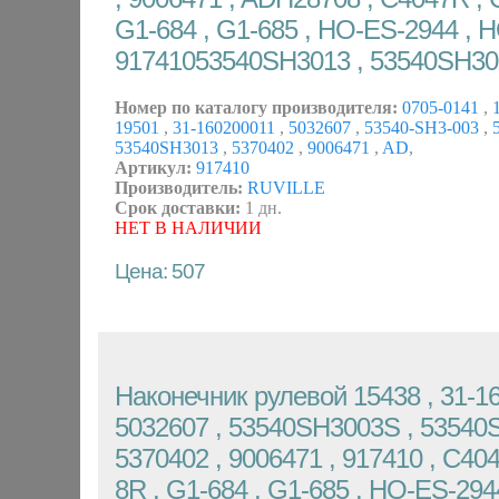
G1-684 , G1-685 , HO-ES-2944 , 
91741053540SH3013 , 53540SH300
Номер по каталогу производителя:
0705-0141
,
1
19501
,
31-160200011
,
5032607
,
53540-SH3-003
,
5
53540SH3013
,
5370402
,
9006471
,
AD
,
Артикул:
917410
Производитель:
RUVILLE
Срок доставки:
1 дн.
НЕТ В НАЛИЧИИ
Цена: 507
Наконечник рулевой 15438 , 31-16
5032607 , 53540SH3003S , 53540
5370402 , 9006471 , 917410 , C4
8R , G1-684 , G1-685 , HO-ES-294