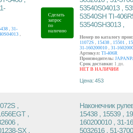
1-
53540S04013 , 5
53540SH TI-406R
Сделать
запрос
53540SH3013 ,
по
5438
,
31-
наличию
40S04013
,
Номер по каталогу прои
11072S
,
15438
,
15501
,
15
31-160200010
,
31-160200
Артикул:
TI-406R
Производитель:
JAPANP
Срок доставки:
1 дн.
НЕТ В НАЛИЧИИ
Цена: 453
072S ,
Наконечник рулев
01656EGT ,
15438 , 15539 , 1
32606 ,
160200010 , 31-16
01238-SX ,
5032616 , 51-3700