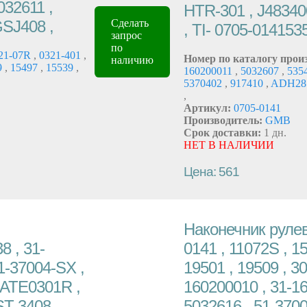
032611 ,
HTR-301 , J48340
GSJ408 ,
Сделать
, TI- 0705-01415
запрос
по
21-07R
,
0321-401
,
Номер по каталогу прои
наличию
9
,
15497
,
15539
,
160200011
,
5032607
,
535
5370402
,
917410
,
ADH28
,
Артикул:
0705-0141
Производитель:
GMB
Срок доставки:
1 дн.
НЕТ В НАЛИЧИИ
Цена: 561
Наконечник рулев
8 , 31-
0141 , 11072S , 15
1-37004-SX ,
19501 , 19509 , 3
 ATE0301R ,
160200010 , 31-16
T-3408 ,
5032616 , 51-370