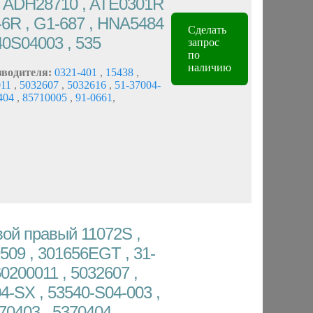
 , ADH28710 , ATE0301R
6R , G1-687 , HNA5484
Сделать
0S04003 , 535
запрос
по
наличию
зводителя:
0321-401
,
15438
,
011
,
5032607
,
5032616
,
51-37004-
404
,
85710005
,
91-0661
,
ой правый 11072S ,
9509 , 301656EGT , 31-
0200011 , 5032607 ,
4-SX , 53540-S04-003 ,
70403 , 5370404 ,