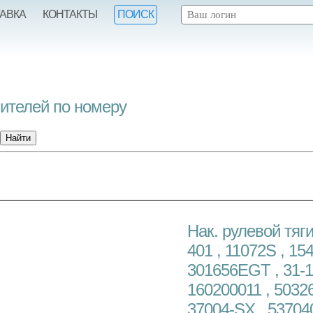
ТАВКА
КОНТАКТЫ
ПОИСК
нителей по номеру
Нак. рулевой тяги
401 , 11072S , 154
301656EGT , 31-1
160200011 , 50326
37004-SX , 53704