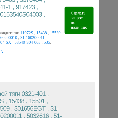
11-1 , 917423 ,
0153540S04003 ,
Сделать
запрос
по
наличию
зводителя:
11072S
,
15438
,
15539
160200010
,
31-160200011
,
004-SX
,
53540-S04-003
,
535
,
KA
ой тяги 0321-401 ,
S , 15438 , 15501 ,
9509 , 301656EGT , 31-
0200011 , 5032616 , 51-