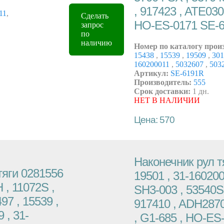
, 917423 , ATE030
11
,
Сделать
HO-ES-0171 SE-
запрос
по
наличию
Номер по каталогу прои
15438
,
15539
,
19509
,
30
160200011
,
5032607
,
503
Артикул:
SE-6191R
Производитель:
555
Срок доставки:
1 дн.
НЕТ В НАЛИЧИИ
Цена: 570
Наконечник рул т
тяги 0281556
19501 , 31-160200
 , 11072S ,
SH3-003 , 53540S
97 , 15539 ,
917410 , ADH287
 , 31-
, G1-685 , HO-ES