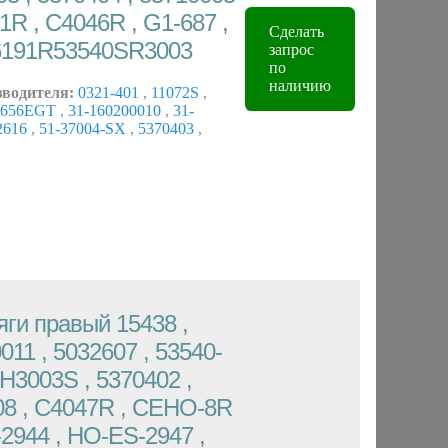
1R , C4046R , G1-687 ,
Сделать
6191R53540SR3003
запрос
по
наличию
зводителя:
0321-401
,
11072S
,
1656EGT
,
31-160200010
,
31-
2616
,
51-37004-SX
,
5370403
,
яги правый 15438 ,
011 , 5032607 , 53540-
H3003S , 5370402 ,
08 , C4047R , CEHO-8R
-2944 , HO-ES-2947 ,