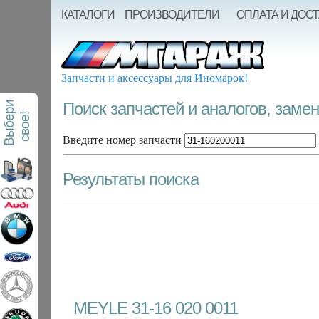
КАТАЛОГИ
ПРОИЗВОДИТЕЛИ
ОПЛАТА И ДОС
Запчасти и аксессуары для Иномарок!
Поиск запчастей и аналогов, заме
В
ы
б
е
р
и
с
в
о
е
!
Введите номер запчасти
Результаты поиска
MEYLE 31-16 020 0011