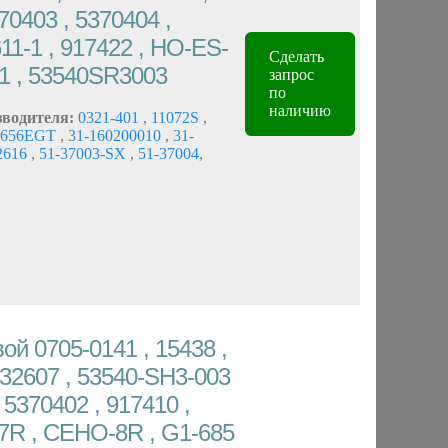
70403 , 5370404 ,
11-1 , 917422 , HO-ES-
Сделать
 , 53540SR3003
запрос
по
наличию
зводителя:
0321-401
,
11072S
,
1656EGT
,
31-160200010
,
31-
2616
,
51-37003-SX
,
51-37004
,
ой 0705-0141 , 15438 ,
032607 , 53540-SH3-003
5370402 , 917410 ,
7R , CEHO-8R , G1-685