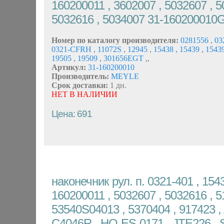
160200011 , 3602007 , 5032607 , 5
5032616 , 5034007 31-160200010
Номер по каталогу производителя:
0281556
,
03
0321-CFRH
,
11072S
,
12945
,
15438
,
15439
,
1543
19505
,
19509
,
301656EGT
,
,
Артикул:
31-160200010
Производитель:
MEYLE
Срок доставки:
1 дн.
НЕТ В НАЛИЧИИ
Цена: 691
наконечник рул. п. 0321-401 , 1543
160200011 , 5032607 , 5032616 , 5
53540S04013 , 5370404 , 917423 ,
C4046R , HO-ES-0171 , JTE226 , S