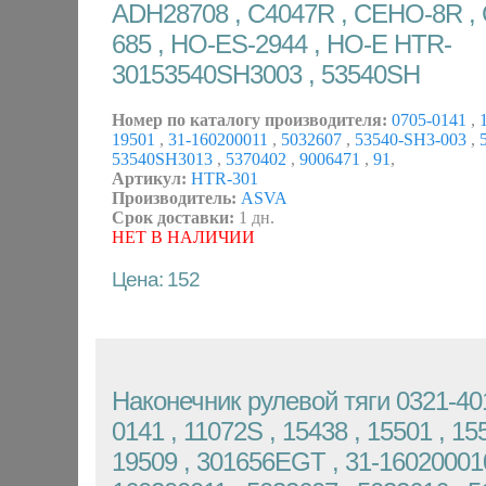
ADH28708 , C4047R , CEHO-8R , 
685 , HO-ES-2944 , HO-E HTR-
30153540SH3003 , 53540SH
Номер по каталогу производителя:
0705-0141
,
1
19501
,
31-160200011
,
5032607
,
53540-SH3-003
,
5
53540SH3013
,
5370402
,
9006471
,
91
,
Артикул:
HTR-301
Производитель:
ASVA
Срок доставки:
1 дн.
НЕТ В НАЛИЧИИ
Цена: 152
Наконечник рулевой тяги 0321-401
0141 , 11072S , 15438 , 15501 , 155
19509 , 301656EGT , 31-160200010