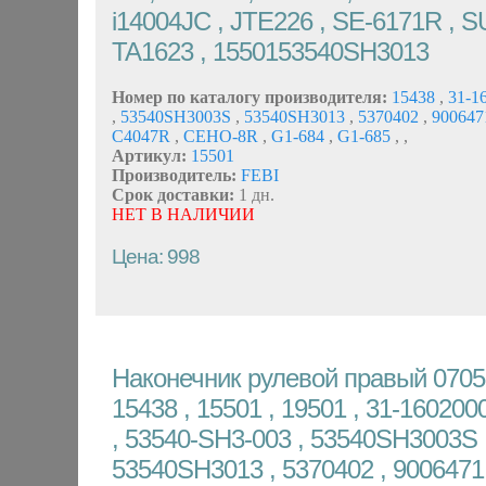
i14004JC , JTE226 , SE-6171R , S
TA1623 , 1550153540SH3013
Номер по каталогу производителя:
15438
,
31-1
,
53540SH3003S
,
53540SH3013
,
5370402
,
90064
C4047R
,
CEHO-8R
,
G1-684
,
G1-685
,
,
Артикул:
15501
Производитель:
FEBI
Срок доставки:
1 дн.
НЕТ В НАЛИЧИИ
Цена: 998
Наконечник рулевой правый 0705-
15438 , 15501 , 19501 , 31-160200
, 53540-SH3-003 , 53540SH3003S 
53540SH3013 , 5370402 , 9006471 