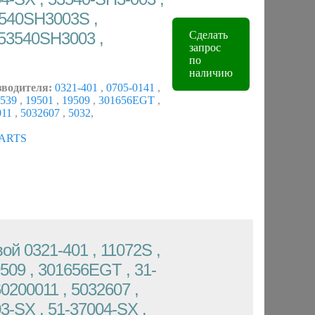
3540SH3003S ,
53540SH3003 ,
Сделать
запрос
по
наличию
зводителя:
0321-401
,
0705-0141
,
539
,
19501
,
19509
,
301656EGT
,
011
,
5032607
,
5032
,
ARTS
ой 0321-401 , 11072S ,
9509 , 301656EGT , 31-
0200011 , 5032607 ,
3-SX , 51-37004-SX ,