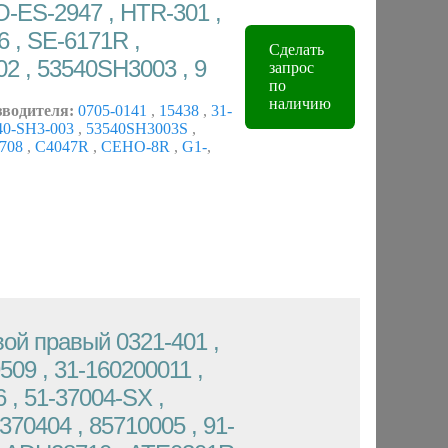
O-ES-2947 , HTR-301 ,
6 , SE-6171R ,
Сделать
2 , 53540SH3003 , 9
запрос
по
наличию
зводителя:
0705-0141
,
15438
,
31-
40-SH3-003
,
53540SH3003S
,
708
,
C4047R
,
CEHO-8R
,
G1-
,
ой правый 0321-401 ,
9509 , 31-160200011 ,
 , 51-37004-SX ,
370404 , 85710005 , 91-