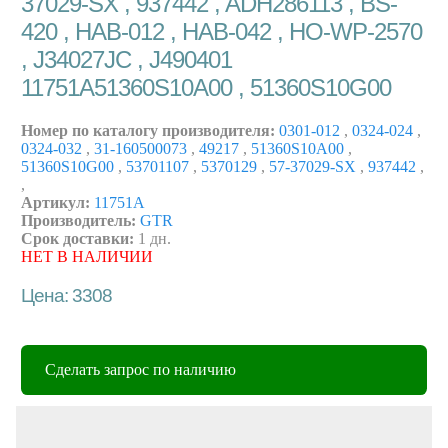
37029-SX , 937442 , ADH286113 , BS-
420 , HAB-012 , HAB-042 , HO-WP-2570
, J34027JC , J490401
11751A51360S10A00 , 51360S10G00
Номер по каталогу производителя:
0301-012
,
0324-024
,
0324-032
,
31-160500073
,
49217
,
51360S10A00
,
51360S10G00
,
53701107
,
5370129
,
57-37029-SX
,
937442
,
,
Артикул:
11751A
Производитель:
GTR
Срок доставки:
1 дн.
НЕТ В НАЛИЧИИ
Цена: 3308
Сделать запрос по наличию