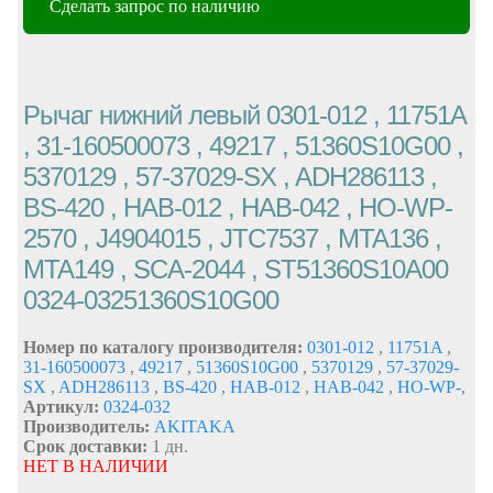
Сделать запрос по наличию
Рычаг нижний левый 0301-012 , 11751A
, 31-160500073 , 49217 , 51360S10G00 ,
5370129 , 57-37029-SX , ADH286113 ,
BS-420 , HAB-012 , HAB-042 , HO-WP-
2570 , J4904015 , JTC7537 , MTA136 ,
MTA149 , SCA-2044 , ST51360S10A00
0324-03251360S10G00
Номер по каталогу производителя:
0301-012
,
11751A
,
31-160500073
,
49217
,
51360S10G00
,
5370129
,
57-37029-
SX
,
ADH286113
,
BS-420
,
HAB-012
,
HAB-042
,
HO-WP-
,
Артикул:
0324-032
Производитель:
AKITAKA
Срок доставки:
1 дн.
НЕТ В НАЛИЧИИ