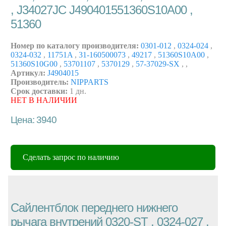
, J34027JC J490401551360S10A00 ,
51360
Номер по каталогу производителя:
0301-012
,
0324-024
,
0324-032
,
11751A
,
31-160500073
,
49217
,
51360S10A00
,
51360S10G00
,
53701107
,
5370129
,
57-37029-SX
,
,
Артикул:
J4904015
Производитель:
NIPPARTS
Срок доставки:
1 дн.
НЕТ В НАЛИЧИИ
Цена: 3940
Сделать запрос по наличию
Сайлентблок переднего нижнего
рычага внутрений 0320-ST , 0324-027 ,