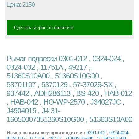
Цена: 2150
Сделать запрос по наличию
Рычаг подвески 0301-012 , 0324-024 ,
0324-032 , 11751A , 49217 ,
51360S10A00 , 51360S10G00 ,
53701107 , 5370129 , 57-37029-SX ,
937442 , ADH286113 , BS-420 , HAB-012
, HAB-042 , HO-WP-2570 , J34027JC ,
J4904015 , J4 31-
16050007351360S10G00 , 51360S10A00
Номер по каталогу производителя:
0301-012
,
0324-024
,
0324-032
,
11751A
,
49217
,
51360S10A00
,
51360S10G00
,