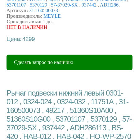
53701107
,
5370129
,
57-37029-SX
,
937442
,
ADH286
,
Артикул:
31-160500073
Производитель:
MEYLE
Срок доставки:
1 дн.
НЕТ В НАЛИЧИИ
Цена: 4299
Сделать запрос по наличию
Рычаг подвески нижний левый 0301-
012 , 0324-024 , 0324-032 , 11751A , 31-
160500073 , 49217 , 51360S10A00 ,
51360S10G00 , 53701107 , 5370129 , 57-
37029-SX , 937442 , ADH286113 , BS-
420 , HAB-012 , HAB-042 , HO-WP-2570