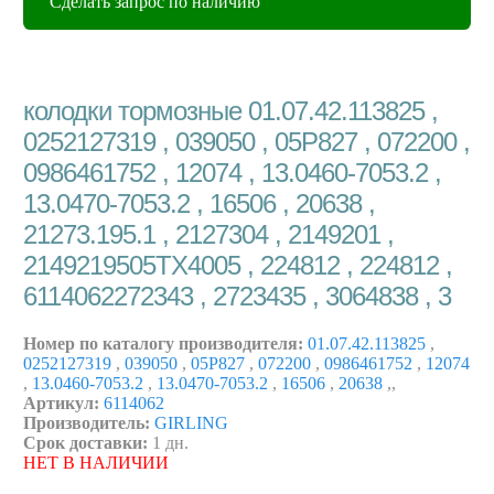
Сделать запрос по наличию
колодки тормозные 01.07.42.113825 ,
0252127319 , 039050 , 05P827 , 072200 ,
0986461752 , 12074 , 13.0460-7053.2 ,
13.0470-7053.2 , 16506 , 20638 ,
21273.195.1 , 2127304 , 2149201 ,
2149219505TX4005 , 224812 , 224812 ,
6114062272343 , 2723435 , 3064838 , 3
Номер по каталогу производителя:
01.07.42.113825
,
0252127319
,
039050
,
05P827
,
072200
,
0986461752
,
12074
,
13.0460-7053.2
,
13.0470-7053.2
,
16506
,
20638
,
,
Артикул:
6114062
Производитель:
GIRLING
Срок доставки:
1 дн.
НЕТ В НАЛИЧИИ