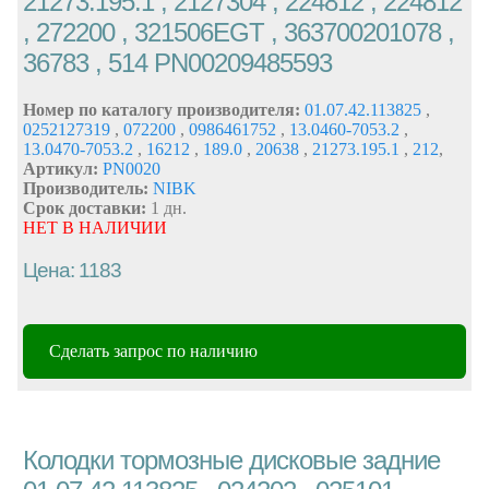
21273.195.1 , 2127304 , 224812 , 224812
, 272200 , 321506EGT , 363700201078 ,
36783 , 514 PN00209485593
Номер по каталогу производителя:
01.07.42.113825
,
0252127319
,
072200
,
0986461752
,
13.0460-7053.2
,
13.0470-7053.2
,
16212
,
189.0
,
20638
,
21273.195.1
,
212
,
Артикул:
PN0020
Производитель:
NIBK
Срок доставки:
1 дн.
НЕТ В НАЛИЧИИ
Цена: 1183
Сделать запрос по наличию
Колодки тормозные дисковые задние