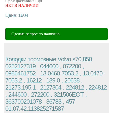
Срок доставки:
1 дн.
НЕТ В НАЛИЧИИ
Цена: 1604
Сделать запрос по наличию
Колодки тормозные Volvo s70,850
0252127319 , 044600 , 072200 ,
0986461752 , 13.0460-7053.2 , 13.0470-
7053.2 , 16212 , 189.0 , 20638 ,
21273.195.1 , 2127304 , 224812 , 224812
, 244600 , 272200 , 321506EGT ,
363700201078 , 36783 , 457
01.07.42.113825271587