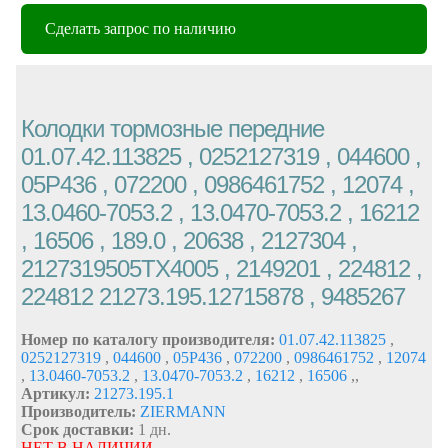
Сделать запрос по наличию
Колодки тормозные передние
01.07.42.113825 , 0252127319 , 044600 ,
05P436 , 072200 , 0986461752 , 12074 ,
13.0460-7053.2 , 13.0470-7053.2 , 16212
, 16506 , 189.0 , 20638 , 2127304 ,
2127319505TX4005 , 2149201 , 224812 ,
224812 21273.195.12715878 , 9485267
Номер по каталогу производителя:
01.07.42.113825
,
0252127319
,
044600
,
05P436
,
072200
,
0986461752
,
12074
,
13.0460-7053.2
,
13.0470-7053.2
,
16212
,
16506
,
,
Артикул:
21273.195.1
Производитель:
ZIERMANN
Срок доставки:
1 дн.
НЕТ В НАЛИЧИИ