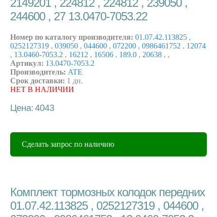
2149201 , 224812 , 224812 , 239050 ,
244600 , 27 13.0470-7053.22
Номер по каталогу производителя:
01.07.42.113825
,
0252127319
,
039050
,
044600
,
072200
,
0986461752
,
12074
,
13.0460-7053.2
,
16212
,
16506
,
189.0
,
20638
,
,
Артикул:
13.0470-7053.2
Производитель:
ATE
Срок доставки:
1 дн.
НЕТ В НАЛИЧИИ
Цена: 4043
Сделать запрос по наличию
Комплект тормозных колодок передних
01.07.42.113825 , 0252127319 , 044600 ,