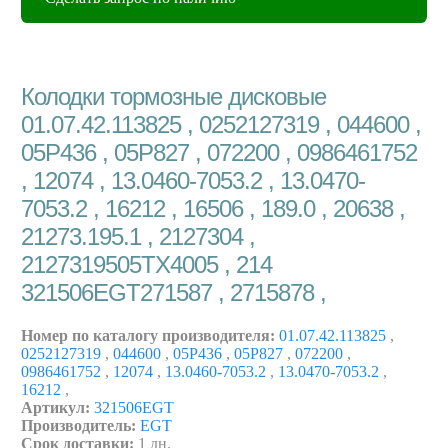
Колодки тормозные дисковые
01.07.42.113825 , 0252127319 , 044600 ,
05P436 , 05P827 , 072200 , 0986461752
, 12074 , 13.0460-7053.2 , 13.0470-
7053.2 , 16212 , 16506 , 189.0 , 20638 ,
21273.195.1 , 2127304 ,
2127319505TX4005 , 214
321506EGT271587 , 2715878 ,
Номер по каталогу производителя:
01.07.42.113825
,
0252127319
,
044600
,
05P436
,
05P827
,
072200
,
0986461752
,
12074
,
13.0460-7053.2
,
13.0470-7053.2
,
16212
,
Артикул:
321506EGT
Производитель:
EGT
Срок доставки:
1 дн.