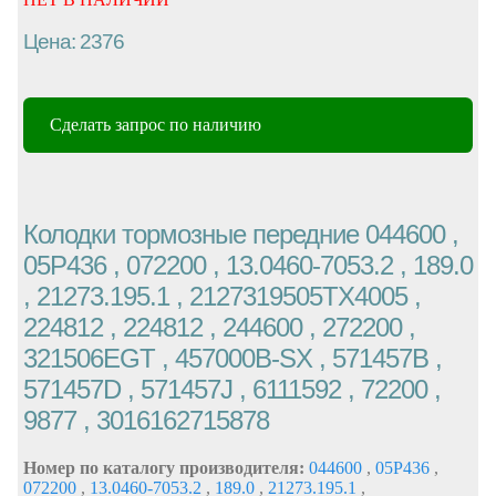
Цена: 2376
Сделать запрос по наличию
Колодки тормозные передние 044600 ,
05P436 , 072200 , 13.0460-7053.2 , 189.0
, 21273.195.1 , 2127319505TX4005 ,
224812 , 224812 , 244600 , 272200 ,
321506EGT , 457000B-SX , 571457B ,
571457D , 571457J , 6111592 , 72200 ,
9877 , 3016162715878
Номер по каталогу производителя:
044600
,
05P436
,
072200
,
13.0460-7053.2
,
189.0
,
21273.195.1
,