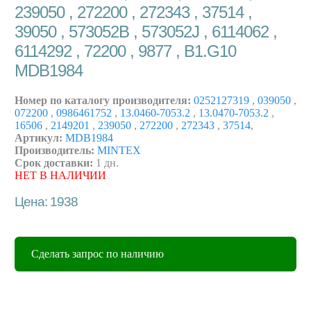
239050 , 272200 , 272343 , 37514 ,
39050 , 573052B , 573052J , 6114062 ,
6114292 , 72200 , 9877 , B1.G10
MDB1984
Номер по каталогу производителя:
0252127319
,
039050
,
072200
,
0986461752
,
13.0460-7053.2
,
13.0470-7053.2
,
16506
,
2149201
,
239050
,
272200
,
272343
,
37514
,
Артикул:
MDB1984
Производитель:
MINTEX
Срок доставки:
1 дн.
НЕТ В НАЛИЧИИ
Цена: 1938
Сделать запрос по наличию