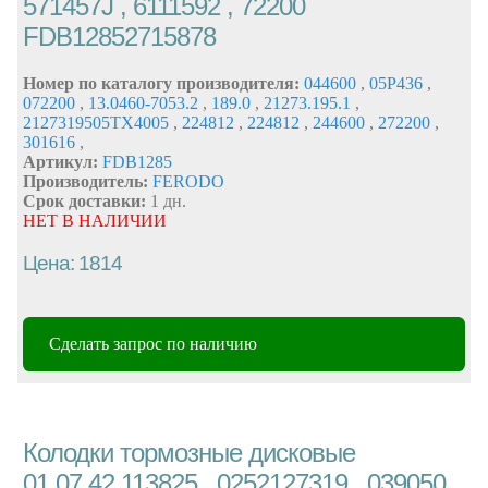
571457J , 6111592 , 72200
FDB12852715878
Номер по каталогу производителя:
044600
,
05P436
,
072200
,
13.0460-7053.2
,
189.0
,
21273.195.1
,
2127319505TX4005
,
224812
,
224812
,
244600
,
272200
,
301616
,
Артикул:
FDB1285
Производитель:
FERODO
Срок доставки:
1 дн.
НЕТ В НАЛИЧИИ
Цена: 1814
Сделать запрос по наличию
Колодки тормозные дисковые
01.07.42.113825 , 0252127319 , 039050 ,