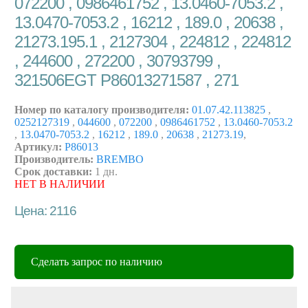
072200 , 0986461752 , 13.0460-7053.2 ,
13.0470-7053.2 , 16212 , 189.0 , 20638 ,
21273.195.1 , 2127304 , 224812 , 224812
, 244600 , 272200 , 30793799 ,
321506EGT P86013271587 , 271
Номер по каталогу производителя:
01.07.42.113825
,
0252127319
,
044600
,
072200
,
0986461752
,
13.0460-7053.2
,
13.0470-7053.2
,
16212
,
189.0
,
20638
,
21273.19
,
Артикул:
P86013
Производитель:
BREMBO
Срок доставки:
1 дн.
НЕТ В НАЛИЧИИ
Цена: 2116
Сделать запрос по наличию