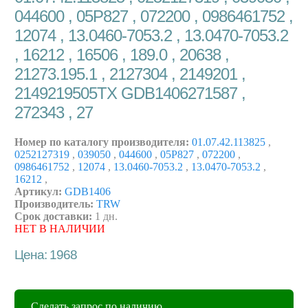
044600 , 05P827 , 072200 , 0986461752 ,
12074 , 13.0460-7053.2 , 13.0470-7053.2
, 16212 , 16506 , 189.0 , 20638 ,
21273.195.1 , 2127304 , 2149201 ,
2149219505TX GDB1406271587 ,
272343 , 27
Номер по каталогу производителя:
01.07.42.113825
,
0252127319
,
039050
,
044600
,
05P827
,
072200
,
0986461752
,
12074
,
13.0460-7053.2
,
13.0470-7053.2
,
16212
,
Артикул:
GDB1406
Производитель:
TRW
Срок доставки:
1 дн.
НЕТ В НАЛИЧИИ
Цена: 1968
Сделать запрос по наличию