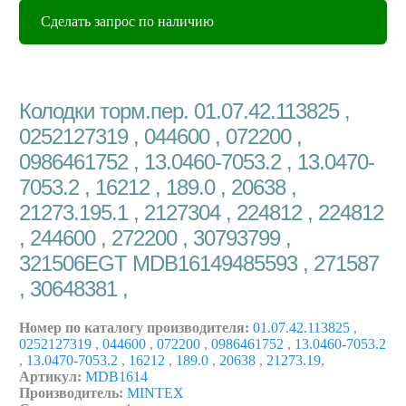
Сделать запрос по наличию
Колодки торм.пер. 01.07.42.113825 ,
0252127319 , 044600 , 072200 ,
0986461752 , 13.0460-7053.2 , 13.0470-
7053.2 , 16212 , 189.0 , 20638 ,
21273.195.1 , 2127304 , 224812 , 224812
, 244600 , 272200 , 30793799 ,
321506EGT MDB16149485593 , 271587
, 30648381 ,
Номер по каталогу производителя:
01.07.42.113825
,
0252127319
,
044600
,
072200
,
0986461752
,
13.0460-7053.2
,
13.0470-7053.2
,
16212
,
189.0
,
20638
,
21273.19
,
Артикул:
MDB1614
Производитель:
MINTEX