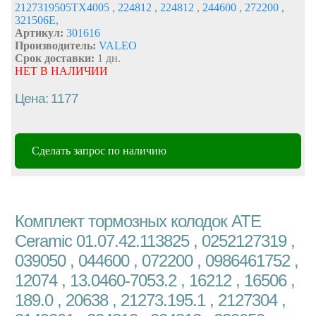
2127319505TX4005
,
224812
,
224812
,
244600
,
272200
,
321506E
,
Артикул:
301616
Производитель:
VALEO
Срок доставки:
1 дн.
НЕТ В НАЛИЧИИ
Цена: 1177
Сделать запрос по наличию
Комплект тормозных колодок ATE
Ceramic 01.07.42.113825 , 0252127319 ,
039050 , 044600 , 072200 , 0986461752 ,
12074 , 13.0460-7053.2 , 16212 , 16506 ,
189.0 , 20638 , 21273.195.1 , 2127304 ,