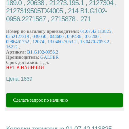
189.0 , 20638 , 21273.195.1 , 2127304 ,
2127319505TX4005 , 214 B1.G102-
0956.2271587 , 2715878 , 271
Номер по каталогу производителя:
01.07.42.113825
,
0252127319
,
039050
,
044600
,
05P436
,
072200
,
0986461752
,
12074
,
13.0460-7053.2
,
13.0470-7053.2
,
16212
,
Артикул:
B1.G102-0956.2
Производитель:
GALFER
Срок доставки:
1 дн.
НЕТ В НАЛИЧИИ
Цена: 1669
Сделать запрос по наличию
Колодки тормозные 01.07.42.113825 ,