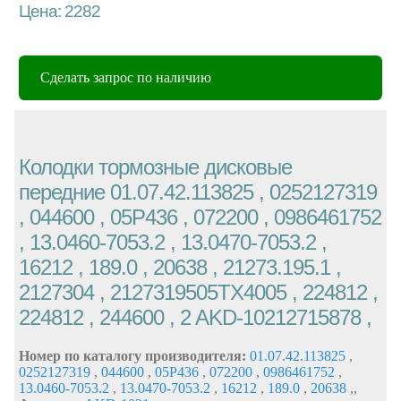
Цена: 2282
Сделать запрос по наличию
Колодки тормозные дисковые
передние 01.07.42.113825 , 0252127319
, 044600 , 05P436 , 072200 , 0986461752
, 13.0460-7053.2 , 13.0470-7053.2 ,
16212 , 189.0 , 20638 , 21273.195.1 ,
2127304 , 2127319505TX4005 , 224812 ,
224812 , 244600 , 2 AKD-10212715878 ,
Номер по каталогу производителя:
01.07.42.113825
,
0252127319
,
044600
,
05P436
,
072200
,
0986461752
,
13.0460-7053.2
,
13.0470-7053.2
,
16212
,
189.0
,
20638
,
,