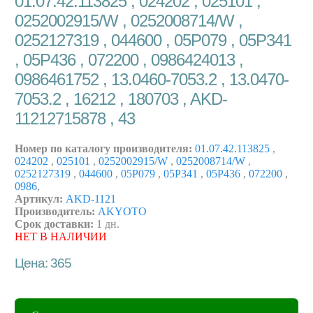
01.07.42.113825 , 024202 , 025101 ,
0252002915/W , 0252008714/W ,
0252127319 , 044600 , 05P079 , 05P341
, 05P436 , 072200 , 0986424013 ,
0986461752 , 13.0460-7053.2 , 13.0470-
7053.2 , 16212 , 180703 , AKD-
11212715878 , 43
Номер по каталогу производителя:
01.07.42.113825
,
024202
,
025101
,
0252002915/W
,
0252008714/W
,
0252127319
,
044600
,
05P079
,
05P341
,
05P436
,
072200
,
0986
,
Артикул:
AKD-1121
Производитель:
AKYOTO
Срок доставки:
1 дн.
НЕТ В НАЛИЧИИ
Цена: 365