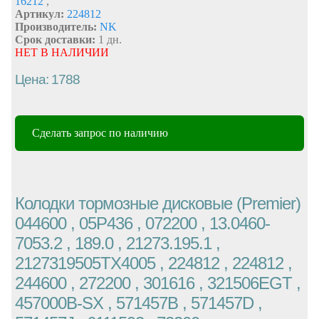
16212
,
Артикул:
224812
Производитель:
NK
Срок доставки:
1 дн.
НЕТ В НАЛИЧИИ
Цена: 1788
Сделать запрос по наличию
Колодки тормозные дисковые (Premier)
044600 , 05P436 , 072200 , 13.0460-
7053.2 , 189.0 , 21273.195.1 ,
2127319505TX4005 , 224812 , 224812 ,
244600 , 272200 , 301616 , 321506EGT ,
457000B-SX , 571457B , 571457D ,