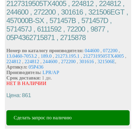
2127319505TX4005 , 224812 , 224812 ,
244600 , 272200 , 301616 , 321506EGT ,
457000B-SX , 571457B , 571457D ,
571457J , 6111592 , 72200 , 9877 ,
05P4362715871 , 2715878
Номер по каталогу производителя:
044600
,
072200
,
13.0460-7053.2
,
189.0
,
21273.195.1
,
2127319505TX4005
,
224812
,
224812
,
244600
,
272200
,
301616
,
321506E
,
Артикул:
05P436
Производитель:
LPR/AP
Срок доставки:
1 дн.
НЕТ В НАЛИЧИИ
Цена: 861
Сделать запрос по наличию