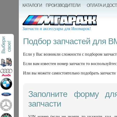
КАТАЛОГИ
ПРОИЗВОДИТЕЛИ
ОПЛАТА И ДОС
Запчасти и аксессуары для Иномарок!
В
ы
б
е
р
и
с
в
о
е
Подбор запчастей для 
!
Если у Вас возникли сложности с подбором запчаст
Если вам известен номер запчасти то воспользуйтес
Или вы можете самостоятельно подобрать запчасти
Заполните форму дл
запчасти
VIN номер (если не знаете, то укажите, год, д