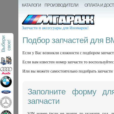
КАТАЛОГИ
ПРОИЗВОДИТЕЛИ
ОПЛАТА И ДОС
Запчасти и аксессуары для Иномарок!
В
ы
б
е
р
и
с
в
о
е
Подбор запчастей для 
!
Если у Вас возникли сложности с подбором запчаст
Если вам известен номер запчасти то воспользуйтес
Или вы можете самостоятельно подобрать запчасти
Заполните форму дл
запчасти
VIN номер (если не знаете, то укажите, год, д