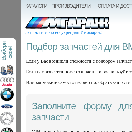
КАТАЛОГИ
ПРОИЗВОДИТЕЛИ
ОПЛАТА И ДОС
Запчасти и аксессуары для Иномарок!
В
ы
б
е
р
и
с
в
о
е
Подбор запчастей для 
!
Если у Вас возникли сложности с подбором запчаст
Если вам известен номер запчасти то воспользуйтес
Или вы можете самостоятельно подобрать запчасти
Заполните форму дл
запчасти
VIN номер (если не знаете, то укажите, год, д